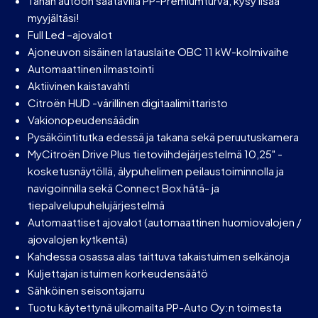
Tähän autoon saatavilla PP-Premiumturva, kysy lisää
myyjältäsi!
Full Led –ajovalot
Ajoneuvon sisäinen latauslaite OBC 11 kW-kolmivaihe
Automaattinen ilmastointi
Aktiivinen kaistavahti
Citroën HUD -värillinen digitaalimittaristo
Vakionopeudensäädin
Pysäköintitutka edessä ja takana sekä peruutuskamera
MyCitroën Drive Plus tietoviihdejärjestelmä 10,25" -
kosketusnäytöllä, älypuhelimen peilaustoiminnolla ja
navigoinnilla sekä Connect Box hätä- ja
tiepalvelupuhelujärjestelmä
Automaattiset ajovalot (automaattinen huomiovalojen /
ajovalojen kytkentä)
Kahdessa osassa alas taittuva takaistuimen selkänoja
Kuljettajan istuimen korkeudensäätö
Sähköinen seisontajarru
Tuotu käytettynä ulkomailta PP-Auto Oy:n toimesta