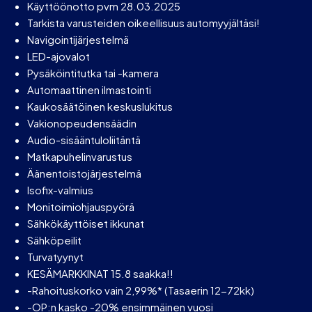
Käyttöönotto pvm 28.03.2025
Tarkista varusteiden oikeellisuus automyyjältäsi!
Navigointijärjestelmä
LED-ajovalot
Pysäköintitutka tai -kamera
Automaattinen ilmastointi
Kaukosäätöinen keskuslukitus
Vakionopeudensäädin
Audio-sisääntuloliitäntä
Matkapuhelinvarustus
Äänentoistojärjestelmä
Isofix-valmius
Monitoimiohjauspyörä
Sähkökäyttöiset ikkunat
Sähköpeilit
Turvatyynyt
KESÄMARKKINAT 15.8 saakka!!
-Rahoituskorko vain 2,99%* (Tasaerin 12-72kk)
-OP:n kasko -20% ensimmäinen vuosi