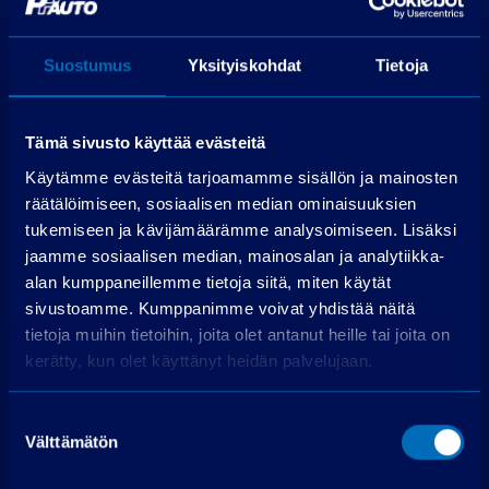
Perustamismaksu
399,00 €
Rahoitettava osuus
25 499,00 €
Suostumus
Yksityiskohdat
Tietoja
Käsittelymaksu
19,00 €/kk
Korko
3,99 %
Maksuerät
72 kpl á 398,82 €
Tämä sivusto käyttää evästeitä
Todellinen vuosikorko
6,3 %
Käytämme evästeitä tarjoamamme sisällön ja mainosten
Luottokustannukset
4 983,03 €
räätälöimiseen, sosiaalisen median ominaisuuksien
tukemiseen ja kävijämäärämme analysoimiseen. Lisäksi
jaamme sosiaalisen median, mainosalan ja analytiikka-
Hae rahoitusta
alan kumppaneillemme tietoja siitä, miten käytät
Edellyttää myönteisen luottopäätöksen.
sivustoamme. Kumppanimme voivat yhdistää näitä
tietoja muihin tietoihin, joita olet antanut heille tai joita on
kerätty, kun olet käyttänyt heidän palvelujaan.
Suostumuksen
Välttämätön
valinta