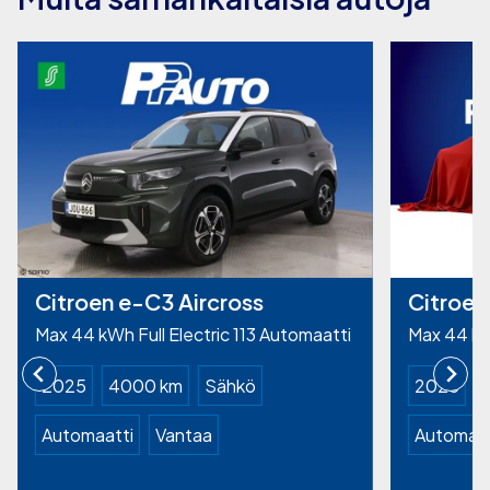
Citroen e-C3 Aircross
Citroen
Max 44 kWh Full Electric 113 Automaatti
Max 44 kWh
2025
4000 km
Sähkö
2025
Automaatti
Vantaa
Automaat