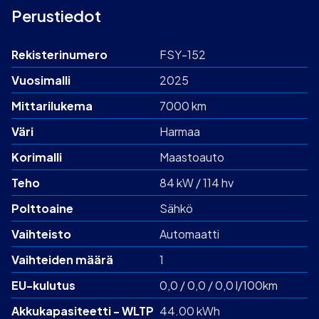
Perustiedot
Rekisterinumero
FSY-152
Vuosimalli
2025
Mittarilukema
7000 km
Väri
Harmaa
Korimalli
Maastoauto
Teho
84 kW / 114 hv
Polttoaine
Sähkö
Vaihteisto
Automaatti
Vaihteiden määrä
1
EU-kulutus
0,0 / 0,0 / 0,0 l/100km
Akku­kapasiteetti - WLTP
44.00 kWh