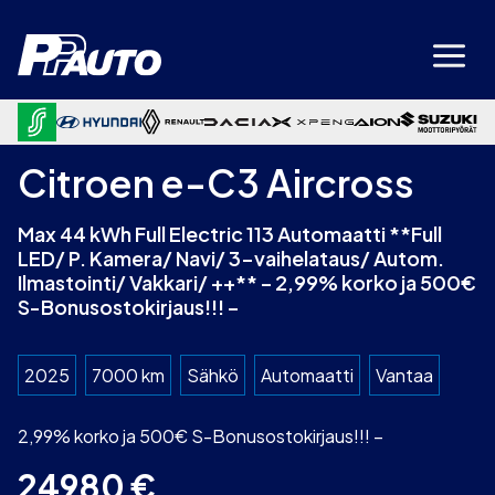
Siirry
sisältöön
Citroen e-C3 Aircross
Max 44 kWh Full Electric 113 Automaatti **Full
LED/ P. Kamera/ Navi/ 3-vaihelataus/ Autom.
Ilmastointi/ Vakkari/ ++** – 2,99% korko ja 500€
S-Bonusostokirjaus!!! –
2025
7000 km
Sähkö
Automaatti
Vantaa
2,99% korko ja 500€ S-Bonusostokirjaus!!! –
24980
€