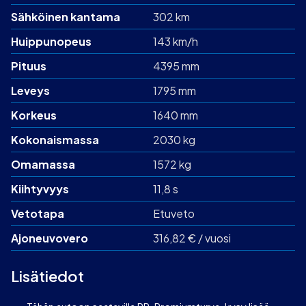
Sähköinen kantama
302 km
Huippunopeus
143 km/h
Pituus
4395 mm
Leveys
1795 mm
Korkeus
1640 mm
Kokonaismassa
2030 kg
Omamassa
1572 kg
Kiihtyvyys
11,8 s
Vetotapa
Etuveto
Ajoneuvovero
316,82 € / vuosi
Lisätiedot