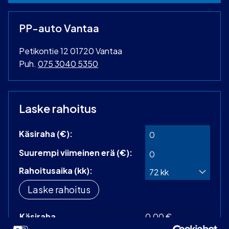
PP-auto Vantaa
Petikontie 12 01720 Vantaa
Puh.
075 3040 5350
Laske rahoitus
Käsiraha (€):
Suurempi viimeinen erä (€):
Rahoitusaika (kk):
Laske rahoitus
Käsiraha
0,00 €