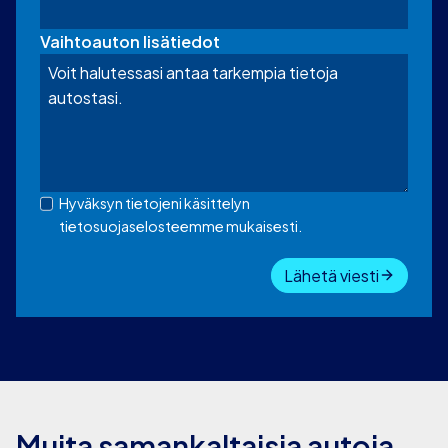
Vaihtoauton lisätiedot
Hyväksyn tietojeni käsittelyn
tietosuojaselosteemme mukaisesti.
Lähetä viesti
Muita samankaltaisia autoja