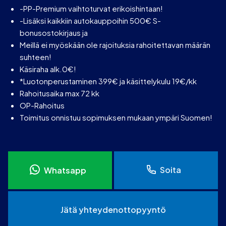
-PP-Premium vaihtoturvat erikoishintaan!
-Lisäksi kaikkiin autokauppoihin 500€ S-
bonusostokirjaus ja
Meillä ei myöskään ole rajoituksia rahoitettavan määrän
suhteen!
Käsiraha alk.0€!
*Luotonperustaminen 399€ ja käsittelykulu 19€/kk
Rahoitusaika max 72 kk
OP-Rahoitus
Toimitus onnistuu sopimuksen mukaan ympäri Suomen!
Soita
Whatsapp
Jätä yhteydenottopyyntö