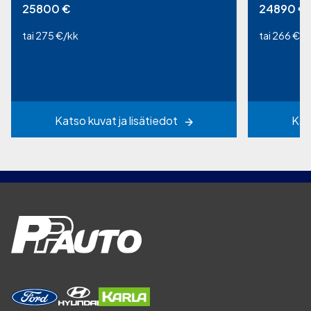
25800
€
24890
€
tai 275 €/kk
tai 266 €/k
Katso kuvat ja lisätiedot
Kat