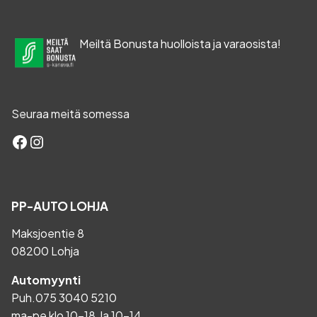
Meiltä Bonusta huolloista ja varaosista!
Seuraa meitä somessa
Facebook
Instagram
PP-AUTO LOHJA
Maksjoentie 8
08200 Lohja
Automyynti
Puh.
075 3040 5210
ma-pe klo 10-18, la 10-14