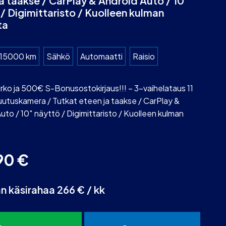
a taakse / CarPlay & Android Auto / 10″
/ Digimittaristo / Kuolleen kulman
ta
15000 km
Sähkö
Automaatti
Raisio
ko ja 500€ S-Bonusostokirjaus!!! – 3-vaihelataus 11
uutuskamera / Tutkat eteen ja taakse / CarPlay &
uto / 10″ näyttö / Digimittaristo / Kuolleen kulman
90
€
an käsirahaa 266 € / kk