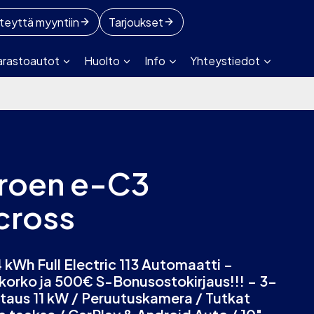
teyttä myyntiin
Tarjoukset
arastoautot
Huolto
Info
Yhteystiedot
troen e-C3
cross
 kWh Full Electric 113 Automaatti –
korko ja 500€ S-Bonusostokirjaus!!! – 3-
ataus 11 kW / Peruutuskamera / Tutkat