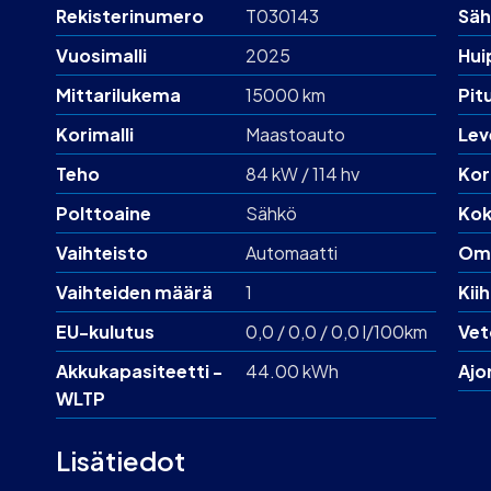
Rekisterinumero
T030143
Säh
Vuosimalli
2025
Hui
Mittarilukema
15000 km
Pit
Korimalli
Maastoauto
Lev
Teho
84 kW / 114 hv
Kor
Polttoaine
Sähkö
Kok
Vaihteisto
Automaatti
Om
Vaihteiden määrä
1
Kii
EU-kulutus
0,0 / 0,0 / 0,0 l/100km
Vet
Akku­kapasiteetti -
44.00 kWh
Ajo
WLTP
Lisätiedot