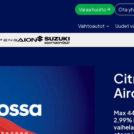
Varaa huolto
Ota yh
Vaihtoautot
Uudet v
Ci
Air
Max 44
2,99% 
vaihel