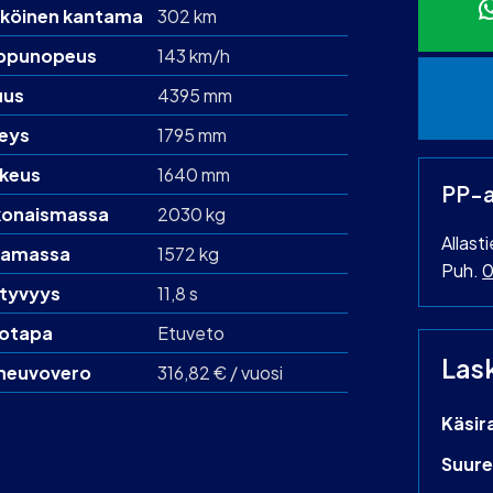
köinen kantama
302 km
ppunopeus
143 km/h
uus
4395 mm
eys
1795 mm
keus
1640 mm
PP-a
onaismassa
2030 kg
Allast
amassa
1572 kg
Puh.
0
htyvyys
11,8 s
otapa
Etuveto
Las
neuvovero
316,82 € / vuosi
Käsir
Suure