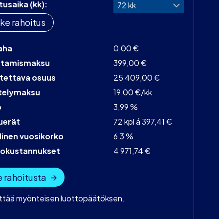
tusaika (kk):
ke rahoitus
aha
0,00 €
stamismaksu
399,00 €
tettava osuus
25 409,00 €
telymaksu
19,00 €/kk
o
3,99 %
uerät
72 kpl á 397,41 €
linen vuosikorko
6,3 %
tokustannukset
4 971,74 €
 rahoitusta
yttää myönteisen luottopäätöksen.