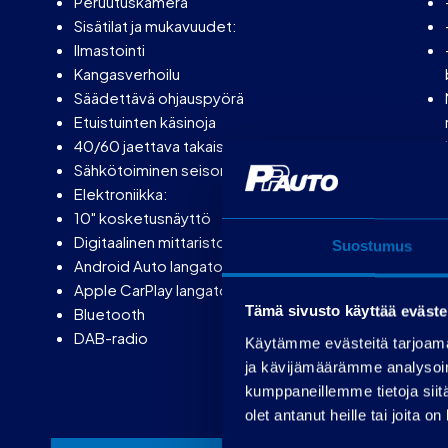
Peruutuskamera
Sisätilat ja mukavuudet:
Ilmastointi
Kangasverhoilu
Säädettävä ohjauspyörä
Etuistuinten käsinoja
40/60 jaettava takaistuin
Sähkötoiminen seisontajarru
Elektroniikka:
10" kosketusnäyttö
Digitaalinen mittaristo
Suostumus
Android Auto langaton
Apple CarPlay langaton
Tämä sivusto käyttää eväste
Bluetooth
DAB-radio
Käytämme evästeitä tarjoama
ja kävijämäärämme analysoim
kumppaneillemme tietoja siitä
olet antanut heille tai joita o