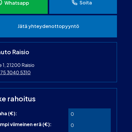
Soita
Whatsapp
Jätä yhteydenottopyyntö
uto Raisio
ie 1, 21200 Raisio
75 3040 5310
ke rahoitus
aha (€):
mpi viimeinen erä (€):