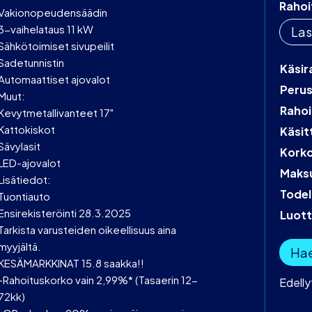
Rahoi
Vakionopeudensäädin
3-vaihelataus 11 kW
Las
Sähkötoimiset sivupeilit
Sadetunnistin
Käsir
Automaattiset ajovalot
Peru
Muut:
Rahoi
Kevytmetallivanteet 17"
Kattokiskot
Käsit
Sävylasit
Kork
LED-ajovalot
Maks
Lisätiedot:
Todel
Tuontiauto
Ensirekisteröinti 28.3.2025
Luot
Tarkista varusteiden oikeellisuus aina
myyjältä.
Hae
KESÄMARKKINAT 15.8 saakka!!
-Rahoituskorko vain 2,99%* (Tasaerin 12-
Edell
72kk)