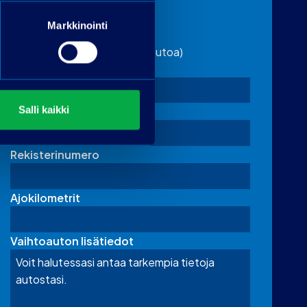
Markkinointi
Vaihtoauton tiedot
(täytä jos tarjoat vaihdossa autoa)
Merkki
Salli kaikki
Malli
Rekisterinumero
Ajokilometrit
Vaihtoauton lisätiedot