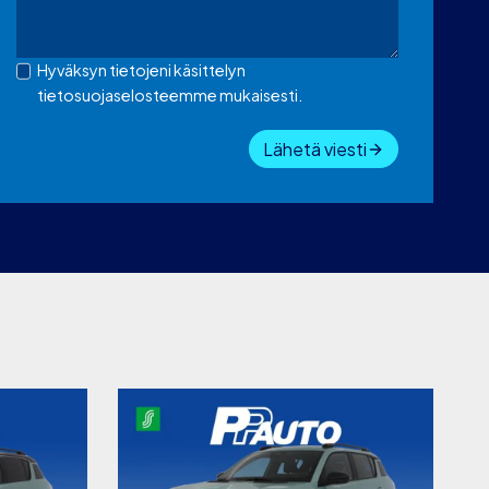
Hyväksyn tietojeni käsittelyn
tietosuojaselosteemme mukaisesti.
Lähetä viesti