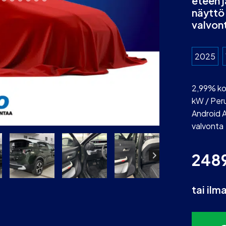
eteen j
näyttö 
valvon
2025
2,99% kor
kW / Per
Android A
valvonta
248
tai ilm