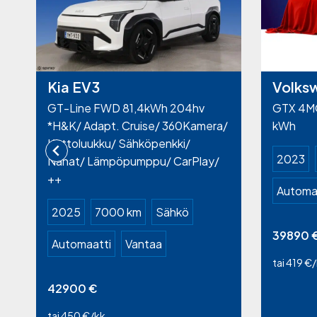
Kia EV3
Volks
GT-Line FWD 81,4kWh 204hv
GTX 4MO
*H&K/ Adapt. Cruise/ 360Kamera/
kWh
Kattoluukku/ Sähköpenkki/
2023
Nahat/ Lämpöpumppu/ CarPlay/
++
Automa
2025
7000 km
Sähkö
39890
Automaatti
Vantaa
tai 419 €
42900
€
tai 450 €/kk