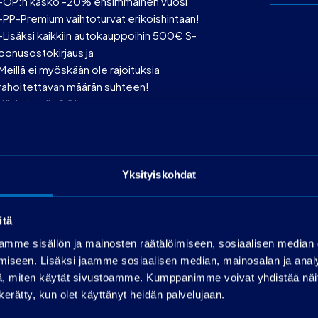
-OP:n kasko -20% ensimmäinen vuosi
-PP-Premium vaihtoturvat erikoishintaan!
-Lisäksi kaikkiin autokauppoihin 500€ S-
bonusostokirjaus ja
Meillä ei myöskään ole rajoituksia
rahoitettavan määrän suhteen!
Käsiraha alk.0€!
*Luotonperustaminen 399€ ja käsittelykulu
19€/kk
Rahoitusaika max 72 kk
OP-Rahoitus
Yksityiskohdat
Toimitus onnistuu sopimuksen mukaan ympäri
Suomen!
itä
mme sisällön ja mainosten räätälöimiseen, sosiaalisen median
iseen. Lisäksi jaamme sosiaalisen median, mainosalan ja analy
, miten käytät sivustoamme. Kumppanimme voivat yhdistää näitä t
n kerätty, kun olet käyttänyt heidän palvelujaan.