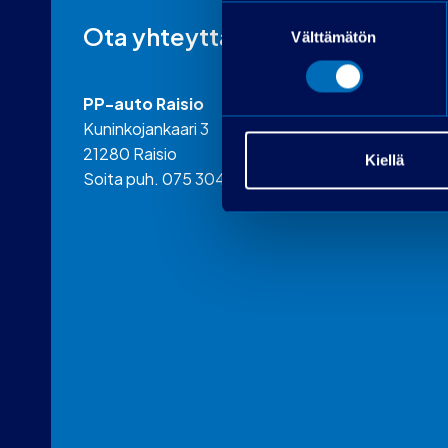
Suostumuksen
Ota yhteyttä
Välttämätön
valinta
PP-auto Raisio
Kuninkojankaari 3
21280 Raisio
Kiellä
Soita puh. 075 3040 5310