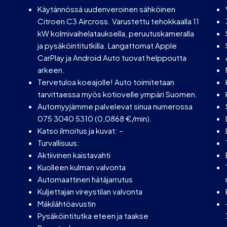
Käytännössä uudenveroinen sähköinen
Citroen C3 Aircross. Varustettu tehokkaalla 11
kW kolmivaihelatauksella, peruutuskameralla
ja pysäköintitutkilla. Langattomat Apple
CarPlay ja Android Auto tuovat helppoutta
arkeen.
Tervetuloa koeajolle! Auto toimitetaan
tarvittaessa myös kotiovelle ympäri Suomen.
Automyyjämme palvelevat sinua numerossa
075 3040 5310 (0,0868 €/min).
Katso ilmoitus ja kuvat: –
Turvallisuus:
Aktiivinen kaistavahti
Kuolleen kulman valvonta
Automaattinen hätäjarrutus
Kuljettajan vireystilan valvonta
Mäkilähtöavustin
Pysäköintitutka eteen ja taakse