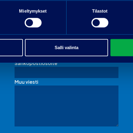
Pyydä tarjous
Mieltymykset
Tilastot
Nimi
Puhelin
Salli valinta
Sähköpostiosoite
*
Muu viesti