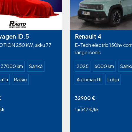
wagen ID.5
Renault 4
TION 250 kW, akku 77
E-Tech electric 150hv com
range iconic
37000 km
Sähkö
2025
6000 km
Sähk
atti
Raisio
Automaatti
Lohja
€
32900
€
/kk
tai 347 €/kk