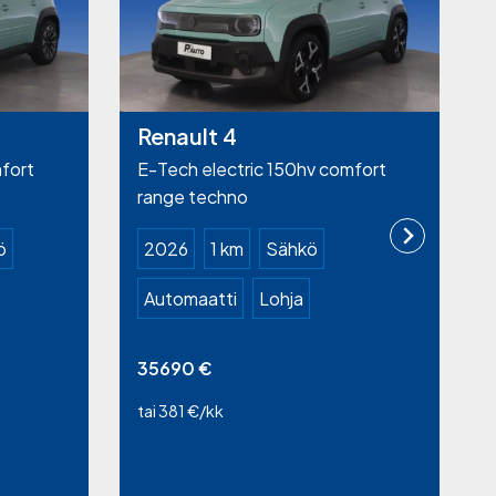
Renault 4
fort
E-Tech electric 150hv comfort
range techno
ö
2026
1 km
Sähkö
Automaatti
Lohja
35690
€
tai 381 €/kk
t