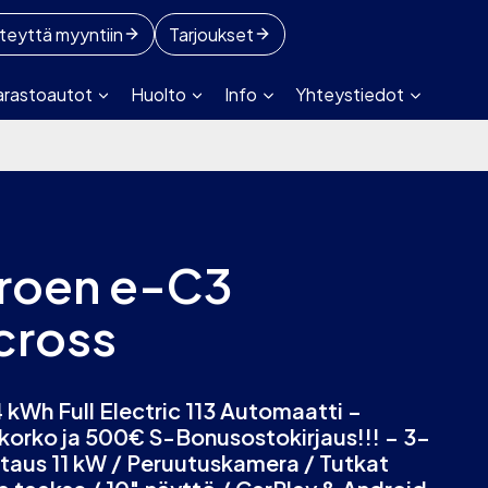
teyttä myyntiin
Tarjoukset
arastoautot
Huolto
Info
Yhteystiedot
troen e-C3
cross
 kWh Full Electric 113 Automaatti –
korko ja 500€ S-Bonusostokirjaus!!! – 3-
ataus 11 kW / Peruutuskamera / Tutkat