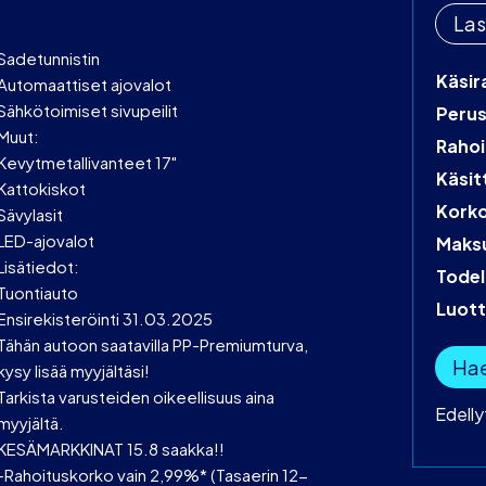
Las
Sadetunnistin
Käsir
Automaattiset ajovalot
Sähkötoimiset sivupeilit
Peru
Muut:
Rahoi
Kevytmetallivanteet 17"
Käsit
Kattokiskot
Kork
Sävylasit
LED-ajovalot
Maks
Lisätiedot:
Todel
Tuontiauto
Luot
Ensirekisteröinti 31.03.2025
Tähän autoon saatavilla PP-Premiumturva,
Hae
kysy lisää myyjältäsi!
Tarkista varusteiden oikeellisuus aina
Edell
myyjältä.
KESÄMARKKINAT 15.8 saakka!!
-Rahoituskorko vain 2,99%* (Tasaerin 12-