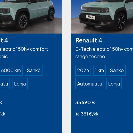
t 4
Renault 4
lectric 150hv comfort
E-Tech electric 150hv com
onic
range techno
6000 km
Sähkö
2026
1 km
Sähkö
atti
Lohja
Automaatti
Lohja
€
35690
€
/kk
tai 381 €/kk