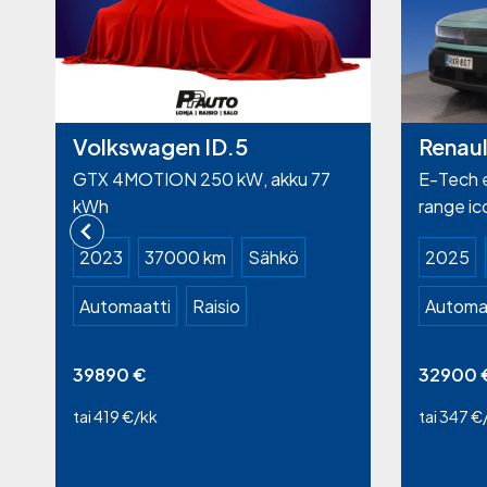
Volkswagen ID.5
Renaul
GTX 4MOTION 250 kW, akku 77
E-Tech e
kWh
range ic
2023
37000 km
Sähkö
2025
Automaatti
Raisio
Automa
39890
€
32900
tai 419 €/kk
tai 347 €