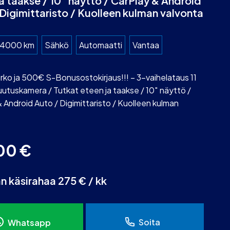
a taakse / 10″ näyttö / CarPlay & Android
Digimittaristo / Kuolleen kulman valvonta
4000 km
Sähkö
Automaatti
Vantaa
ko ja 500€ S-Bonusostokirjaus!!! – 3-vaihelataus 11
utuskamera / Tutkat eteen ja taakse / 10″ näyttö /
 Android Auto / Digimittaristo / Kuolleen kulman
00
€
an käsirahaa 275 € / kk
Soita
Whatsapp