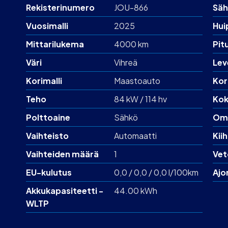
Rekisterinumero
JOU-866
Säh
Vuosimalli
2025
Hui
Mittarilukema
4000 km
Pit
Väri
Vihreä
Lev
Korimalli
Maastoauto
Kor
Teho
84 kW / 114 hv
Kok
Polttoaine
Sähkö
Om
Vaihteisto
Automaatti
Kii
Vaihteiden määrä
1
Vet
EU-kulutus
0,0 / 0,0 / 0,0 l/100km
Ajo
Akku­kapasiteetti -
44.00 kWh
WLTP