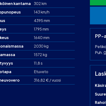
köinen kantama
302 km
ppunopeus
143 km/h
uus
4395 mm
eys
1795 mm
PP-a
keus
1640 mm
onaismassa
2030 kg
Petiko
Puh.
0
amassa
1572 kg
htyvyys
11,8 s
otapa
Etuveto
Las
neuvovero
316,82 € / vuosi
Käsir
Suure
Rahoi