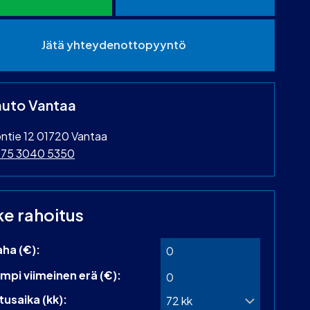
Jätä yhteydenottopyyntö
uto Vantaa
ntie 12 01720 Vantaa
75 3040 5350
ke rahoitus
aha (€):
mpi viimeinen erä (€):
tusaika (kk):