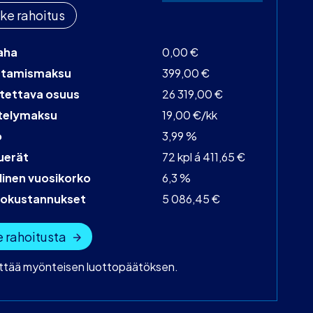
ke rahoitus
aha
0,00 €
stamismaksu
399,00 €
tettava osuus
26 319,00 €
telymaksu
19,00 €/kk
o
3,99 %
uerät
72 kpl á 411,65 €
linen vuosikorko
6,3 %
tokustannukset
5 086,45 €
 rahoitusta
yttää myönteisen luottopäätöksen.