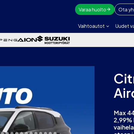
Varaa huolto
Ota yh
Vaihtoautot
Uudet v
Ci
Air
Max 44
2,99% 
vaihel