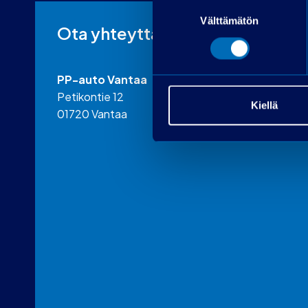
Suostumuksen
Välttämätön
valinta
Ota yhteyttä
PP-auto Vantaa
Petikontie 12
Kiellä
01720 Vantaa