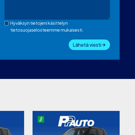
Hyväksyn tietojeni käsittelyn
tietosuojaselosteemme mukaisesti.
Lähetä viesti