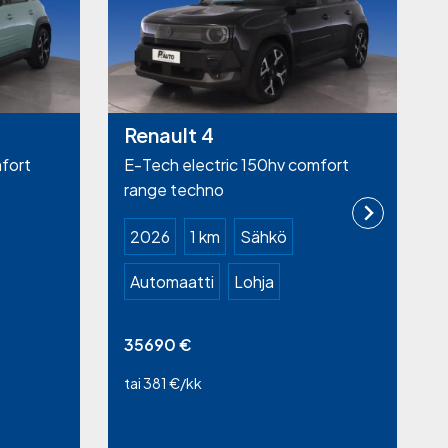
Renault 4
fort
E-Tech electric 150hv comfort
range techno
2026
1 km
Sähkö
Automaatti
Lohja
35690
€
tai 381 €/kk
t