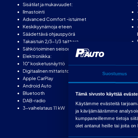
Sisätilat ja mukavuudet:
Ilmastointi
Advanced Comfort -istuimet
Keskikyynärnoja eteen
Säädettävä ohjauspyörä
Takaistuin 2/3-1/3 taittuva
Sähkötoiminen seisontajarru
Elektroniikka:
10" kosketusnäyttö
Digitaalinen mittaristo
Suostumus
Apple CarPlay
Android Auto
Bluetooth
Tämä sivusto käyttää eväste
DAB-radio
Käytämme evästeitä tarjoama
3-vaihelataus 11 kW
ja kävijämäärämme analysoim
kumppaneillemme tietoja siitä
olet antanut heille tai joita o