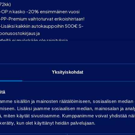
72kk)
-OP:n kasko -20% ensimmäinen vuosi
-PP-Premium vaihtoturvat erikoishintaan!
-Lisäksi kaikkiin autokauppoihin 500€ S-
bonusostokirjaus ja
Meillä ei myöskään ole rajoituksia
rahoitettavan määrän suhteen!
Käsiraha alk.0€!
*Luotonperustaminen 399€ ja käsittelykulu
19€/kk
Yksityiskohdat
Rahoitusaika max 72 kk
OP-Rahoitus
Toimitus onnistuu sopimuksen mukaan ympäri
itä
Suomen!
mme sisällön ja mainosten räätälöimiseen, sosiaalisen median
iseen. Lisäksi jaamme sosiaalisen median, mainosalan ja analy
, miten käytät sivustoamme. Kumppanimme voivat yhdistää näitä t
n kerätty, kun olet käyttänyt heidän palvelujaan.