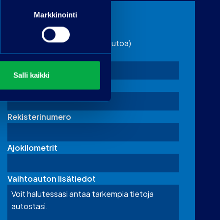
Markkinointi
Vaihtoauton tiedot
(täytä jos tarjoat vaihdossa autoa)
Merkki
Salli kaikki
Malli
Rekisterinumero
Ajokilometrit
Vaihtoauton lisätiedot