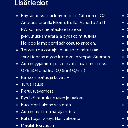
Lisätiedot
Käytännössä uudenveroinen Citroen e-C3
Aircross pienillä kilometreillä. Varustettu 11
kW kolmivaihelatauksella sekä
peruutuskameralla ja pysäköintitutkilla.
Helppo ja moderni sähköauto arkeen.
Tervetuloa koeajolle! Auto toimitetaan
tarvittaessa myös kotiovelle ympäri Suomen.
Automyyjämme palvelevat sinua numerossa
075 3040 5350 (0,0868 €/min).
Katso ilmoitus ja kuvat: –
Turvallisuus:
Peruutuskamera
Pysäköintitutka eteen ja taakse
Kuolleen kulman valvonta
Automaattinen hätäjarrutus
Kuljettajan vireystilan valvonta
Mäkilähtöavustin