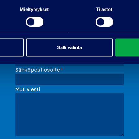
Mieltymykset
Tilastot
Pyydä tarjous
Nimi
Salli valinta
Puhelin
Sähköpostiosoite
*
Muu viesti