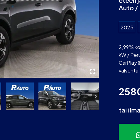
eteen j
Auto / 
2025
2,99% kor
kW / Peru
CarPlay &
valvonta
258
tai ilm