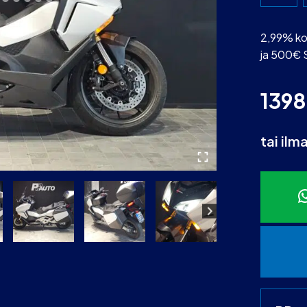
2,99% ko
ja 500€ 
139
tai ilm