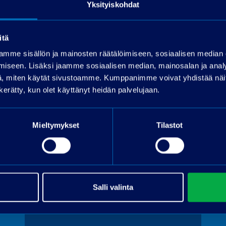
Yksityiskohdat
itä
Pyydä tarjous
mme sisällön ja mainosten räätälöimiseen, sosiaalisen median
iseen. Lisäksi jaamme sosiaalisen median, mainosalan ja analy
, miten käytät sivustoamme. Kumppanimme voivat yhdistää näitä t
Nimi
n kerätty, kun olet käyttänyt heidän palvelujaan.
Puhelin
Mieltymykset
Tilastot
Sähköpostiosoite
*
Muu viesti
Salli valinta