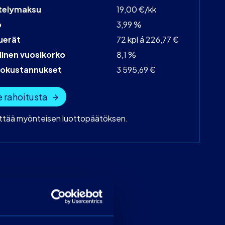
telymaksu
19,00 €/kk
o
3,99 %
uerät
72 kpl á 226,77 €
linen vuosikorko
8,1 %
tokustannukset
3 595,69 €
 rahoitusta
yttää myönteisen luottopäätöksen.