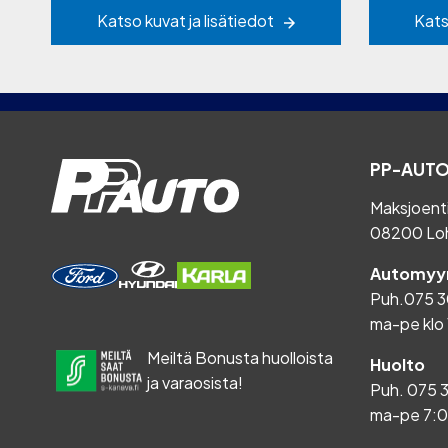
Katso kuvat ja lisätiedot
Kats
PP-AUTO
Maksjoent
08200 Lo
Automyyn
Puh.
075 3
ma-pe klo 
Meiltä Bonusta huolloista
Huolto
ja varaosista!
Puh.
075 
ma-pe 7: