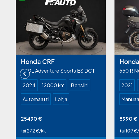
Honda CRF
Honda
1100L Adventure Sports ES DCT
650 R N
2024
12000 km
Bensiini
2021
Automaatti
Lohja
Manuaal
25490
€
8990
€
tai 272 €/kk
tai 109 €