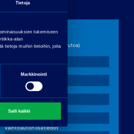
Tietoja
 ominaisuuksien tukemiseen
Vaihtoauton tiedot
tiikka-alan
(täytä jos tarjoat vaihdossa autoa)
ietoja muihin tietoihin, joita
Merkki
Malli
Markkinointi
Rekisterinumero
Ajokilometrit
Salli kaikki
Vaihtoauton lisätiedot