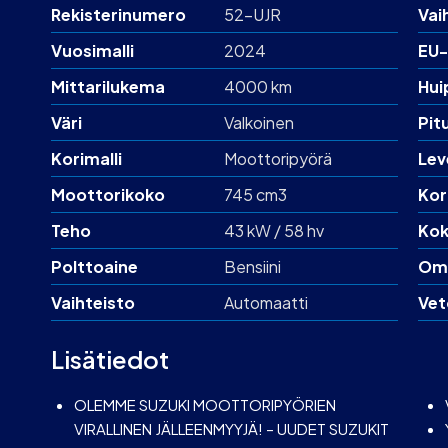
Rekisterinumero
52-UJR
Vai
Vuosimalli
2024
EU-
Mittarilukema
4000 km
Hui
Väri
Valkoinen
Pit
Korimalli
Moottoripyörä
Lev
Moottorikoko
745 cm3
Kor
Teho
43 kW / 58 hv
Kok
Polttoaine
Bensiini
Om
Vaihteisto
Automaatti
Vet
Lisätiedot
OLEMME SUZUKI MOOTTORIPYÖRIEN
VIRALLINEN JÄLLEENMYYJÄ! – UUDET SUZUKIT