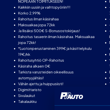
NOPEAAN TOIMITUKSEEN!
Kaikkiin uusiin ja vaihtopyöriin!!!
Korko 2,99%
Rahoitus ilman käsirahaa
Maksuaikaa jopa 72kk
Ja llisäksi 500€ S-Bonusostokirjaus!
Rahoitus tasaerin ilman käsirahaa. Maksuaikaa
jopa 72kk!
*Luotonperustaminen 399€ ja käsittelykulu
19€/kk
Rahoitusyhtiö OP-Rahoitus
Käsiraha alkaen 0€
Tarkista varusteiden oikeellisuus
automyyjältäsi!
Vähän ajettu ja huippusiisti!
Digimittaristo
Sivulaukut
Takalaukku