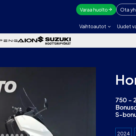
Varaa huolto
Ota yh
Vaihtoautot
Uudet v
Ho
750 – 
Bonuso
S-bonu
2024