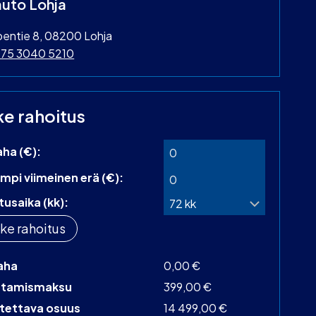
uto Lohja
oentie 8, 08200 Lohja
75 3040 5210
ke rahoitus
aha (€):
mpi viimeinen erä (€):
tusaika (kk):
ke rahoitus
aha
0,00 €
stamismaksu
399,00 €
tettava osuus
14 499,00 €