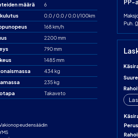
PP-a
hteiden määrä
6
kulutus
0,0 / 0,0 / 0,0 l/100km
Maksj
Puh.
0
ppunopeus
168 km/h
uus
2200 mm
eys
790 mm
Las
keus
1485 mm
Käsir
onaismassa
434 kg
Suure
amassa
235 kg
Rahoi
otapa
Takaveto
Las
Käsir
Vakionopeudensäädin
Peru
YMS
Rahoi