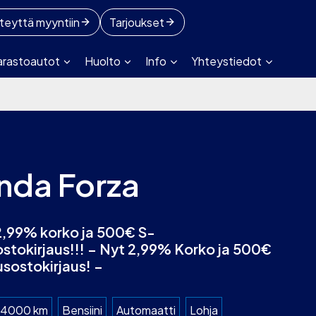
teyttä myyntiin
Tarjoukset
arastoautot
Huolto
Info
Yhteystiedot
nda Forza
2,99% korko ja 500€ S-
stokirjaus!!! – Nyt 2,99% Korko ja 500€
sostokirjaus! –
4000 km
Bensiini
Automaatti
Lohja