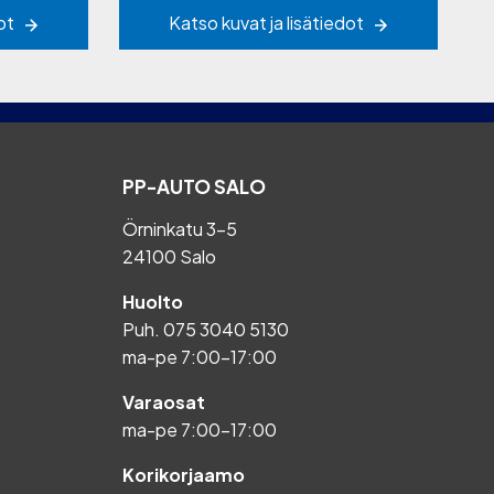
ot
Katso kuvat ja lisätiedot
PP-AUTO SALO
Örninkatu 3-5
24100 Salo
Huolto
Puh.
075 3040 5130
ma-pe 7:00-17:00
Varaosat
ma-pe 7:00-17:00
Korikorjaamo