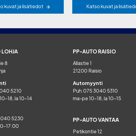
o kuvat ja lisätiedot
Katso kuvat ja lisätied
 LOHJA
PP-AUTO RAISIO
ie 8
Allastie 1
hja
21200 Raisio
ti
Automyynti
040 5210
Puh.
075 3040 5310
10-18, la 10-14
ma-pe 10-18, la 10-15
3040 5230
PP-AUTO VANTAA
00-17:00
Petikontie 12