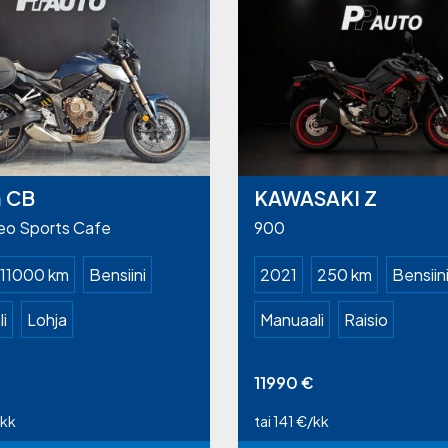
 CB
KAWASAKI Z
eo Sports Cafe
900
11000 km
Bensiini
2021
250 km
Bensiin
i
Lohja
Manuaali
Raisio
11990
€
/kk
tai 141 €/kk