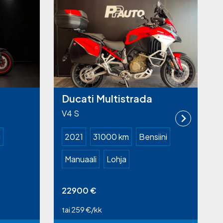
Ducati Multistrada
V4 S
i
2021
31000 km
Bensiini
Manuaali
Lohja
22900
€
tai 259 €/kk
t