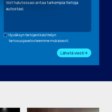
Hyväksyn tietojeni käsittelyn
tietosuojaselosteemme mukaisesti.
Lähetä viesti