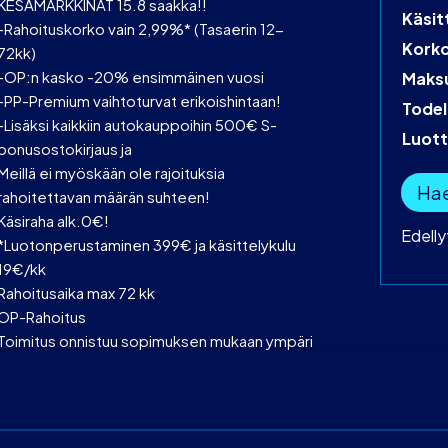
KESÄMARKKINAT 15.8 saakka!!
Käsit
-Rahoituskorko vain 2,99%* (Tasaerin 12-
Kork
72kk)
-OP:n kasko -20% ensimmäinen vuosi
Maks
-PP-Premium vaihtoturvat erikoishintaan!
Todel
-Lisäksi kaikkiin autokauppoihin 500€ S-
Luot
bonusostokirjaus ja
Meillä ei myöskään ole rajoituksia
Hae
rahoitettavan määrän suhteen!
Käsiraha alk.0€!
Edell
*Luotonperustaminen 399€ ja käsittelykulu
19€/kk
Rahoitusaika max 72 kk
OP-Rahoitus
Toimitus onnistuu sopimuksen mukaan ympäri
Suomen!