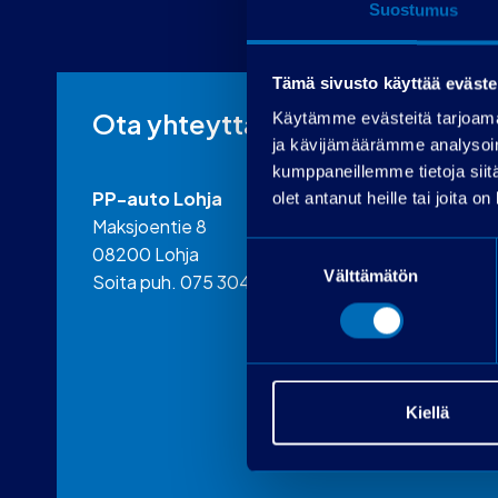
Suostumus
Tämä sivusto käyttää eväste
Ota yhteyttä
Käytämme evästeitä tarjoama
ja kävijämäärämme analysoim
kumppaneillemme tietoja siitä
PP-auto Lohja
olet antanut heille tai joita o
Maksjoentie 8
Suostumuksen
08200 Lohja
Välttämätön
valinta
Soita puh. 075 3040 5210
Kiellä