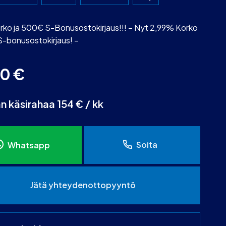
rko ja 500€ S-Bonusostokirjaus!!! – Nyt 2,99% Korko
S-bonusostokirjaus! –
80
€
an käsirahaa 154 € / kk
Soita
Whatsapp
Jätä yhteydenottopyyntö