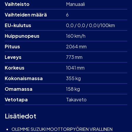
Vaihteisto
Manuaali
Vaihteiden määrä
6
EU-kulutus
0,0 / 0,0 / 0,0 l/100km
Huippunopeus
160 km/h
Pituus
2064 mm
Leveys
773 mm
Korkeus
1041 mm
Kokonaismassa
355 kg
Omamassa
158 kg
Vetotapa
Takaveto
Lisätiedot
OLEMME SUZUKI MOOTTORIPYÖRIEN VIRALLINEN