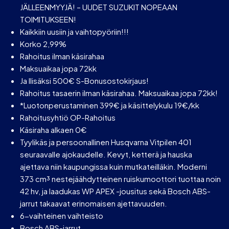
JÄLLEENMYYJÄ! – UUDET SUZUKIT NOPEAAN
TOIMITUKSEEN!
Kaikkiin uusiin ja vaihtopyöriin!!!
Korko 2,99%
Rahoitus ilman käsirahaa
Maksuaikaa jopa 72kk
Ja llisäksi 500€ S-Bonusostokirjaus!
Rahoitus tasaerin ilman käsirahaa. Maksuaikaa jopa 72kk!
*Luotonperustaminen 399€ ja käsittelykulu 19€/kk
Rahoitusyhtiö OP-Rahoitus
Käsiraha alkaen 0€
Tyylikäs ja persoonallinen Husqvarna Vitpilen 401
seuraavalle ajokaudelle. Kevyt, ketterä ja hauska
ajettava niin kaupungissa kuin mutkateilläkin. Moderni
373 cm³ nestejäähdytteinen ruiskumoottori tuottaa noin
42 hv, ja laadukas WP APEX -jousitus sekä Bosch ABS-
jarrut takaavat erinomaisen ajettavuuden.
6-vaihteinen vaihteisto
Bosch ABS-jarrut