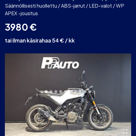
Säännöllisesti huollettu / ABS-jarrut / LED-valot / WP
APEX -jousitus
3980
€
tai ilman käsirahaa 54 € / kk