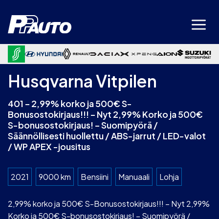
Siirry
sisältöön
Husqvarna Vitpilen
401 – 2,99% korko ja 500€ S-
Bonusostokirjaus!!! – Nyt 2,99% Korko ja 500€
S-bonusostokirjaus! – Suomipyörä /
Säännöllisesti huollettu / ABS-jarrut / LED-valot
/ WP APEX -jousitus
2021
9000 km
Bensiini
Manuaali
Lohja
2,99% korko ja 500€ S-Bonusostokirjaus!!! – Nyt 2,99%
Korko ja 500€ S-bonusostokirjaus! – Suomipyörä /