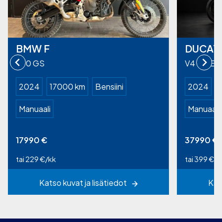
BMW F
DUCATI
900 GS
V4 PIKES
2024
17000 km
Bensiini
2024
Manuaali
Manuaali
17990
€
37990
€
tai 229 €/kk
tai 399 €/k
Katso kuvat ja lisätiedot
Kat