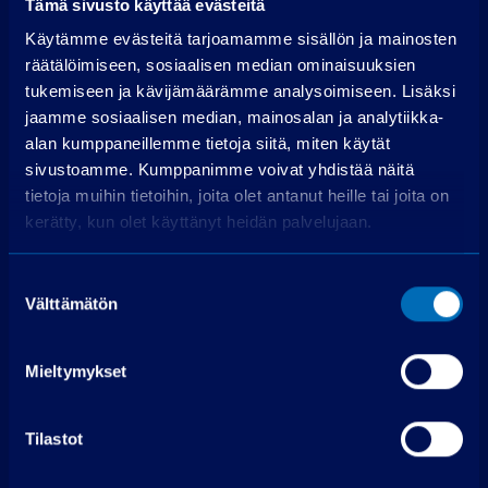
Tämä sivusto käyttää evästeitä
Hae rahoitusta
Käytämme evästeitä tarjoamamme sisällön ja mainosten
räätälöimiseen, sosiaalisen median ominaisuuksien
Edellyttää myönteisen luottopäätöksen.
tukemiseen ja kävijämäärämme analysoimiseen. Lisäksi
jaamme sosiaalisen median, mainosalan ja analytiikka-
alan kumppaneillemme tietoja siitä, miten käytät
sivustoamme. Kumppanimme voivat yhdistää näitä
tietoja muihin tietoihin, joita olet antanut heille tai joita on
kerätty, kun olet käyttänyt heidän palvelujaan.
Ota yhteyttä
Suostumuksen
Välttämätön
valinta
PP-auto Lohja
Mieltymykset
Maksjoentie 8
08200 Lohja
Soita puh. 075 3040 5210
Tilastot