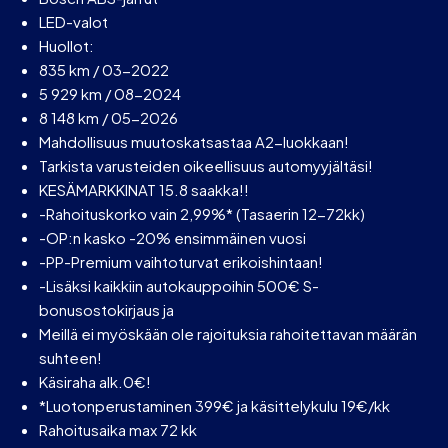
LED-valot
Huollot:
835 km / 03-2022
5 929 km / 08-2024
8 148 km / 05-2026
Mahdollisuus muutoskatsastaa A2-luokkaan!
Tarkista varusteiden oikeellisuus automyyjältäsi!
KESÄMARKKINAT 15.8 saakka!!
-Rahoituskorko vain 2,99%* (Tasaerin 12-72kk)
-OP:n kasko -20% ensimmäinen vuosi
-PP-Premium vaihtoturvat erikoishintaan!
-Lisäksi kaikkiin autokauppoihin 500€ S-
bonusostokirjaus ja
Meillä ei myöskään ole rajoituksia rahoitettavan määrän
suhteen!
Käsiraha alk.0€!
*Luotonperustaminen 399€ ja käsittelykulu 19€/kk
Rahoitusaika max 72 kk