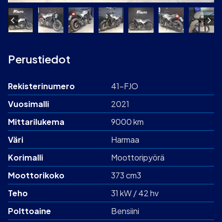
Perustiedot
Rekisterinumero
41-FJO
Vuosimalli
2021
Mittarilukema
9000 km
Väri
Harmaa
Korimalli
Moottoripyörä
Moottorikoko
373 cm3
Teho
31 kW / 42 hv
Polttoaine
Bensiini