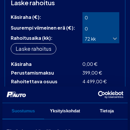
Laske rahoitus
Käsiraha (€):
Suurempi viimeinen erä (€):
Rahoitusaika (kk):
Laske rahoitus
Käsiraha
0,00 €
Perustamismaksu
399,00 €
Rahoitettava osuus
4 499,00 €
Käsittelymaksu
19,00 €/kk
Korko
3,99 %
Maksuerät
72 kpl á 70,37 €
Suostumus
Yksityiskohdat
Tietoja
Todellinen vuosikorko
17,5 %
Luottokustannukset
2 334,41 €