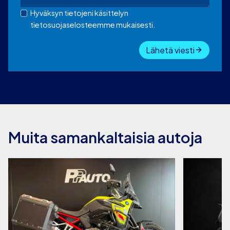
Hyväksyn tietojeni käsittelyn
tietosuojaselosteemme mukaisesti.
Lähetä viesti
Muita samankaltaisia autoja