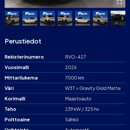
Perustiedot
Rekisterinumero
RVO-427
Vuosimalli
2026
Mittarilukema
7000 km
Väri
W3T = Gravity Gold Matte
Korimalli
Maastoauto
Teho
239 kW / 325 hv
Polttoaine
Sähkö
Vaihteisto
Automaatti