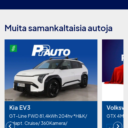
Muita samankaltaisia autoja
Kia EV3
Volkswa
GT-Line FWD 81,4kWh 204hv *H&K/
GTX 4MOT
Adapt. Cruise/ 360Kamera/