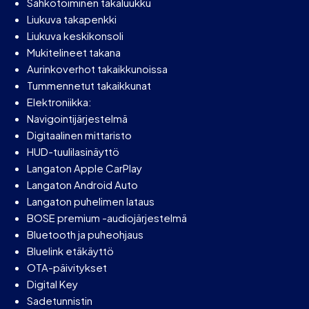
Sähkötoiminen takaluukku
Liukuva takapenkki
Liukuva keskikonsoli
Mukitelineet takana
Aurinkoverhot takaikkunoissa
Tummennetut takaikkunat
Elektroniikka:
Navigointijärjestelmä
Digitaalinen mittaristo
HUD-tuulilasinäyttö
Langaton Apple CarPlay
Langaton Android Auto
Langaton puhelimen lataus
BOSE premium -audiojärjestelmä
Bluetooth ja puheohjaus
Bluelink etäkäyttö
OTA-päivitykset
Digital Key
Sadetunnistin