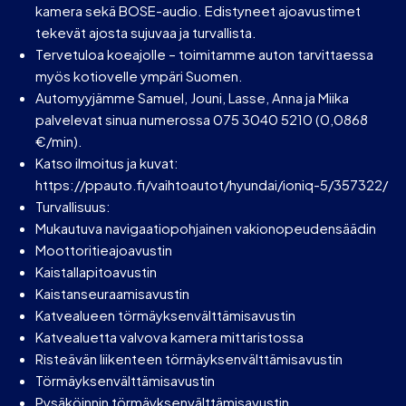
kamera sekä BOSE-audio. Edistyneet ajoavustimet
tekevät ajosta sujuvaa ja turvallista.
Tervetuloa koeajolle – toimitamme auton tarvittaessa
myös kotiovelle ympäri Suomen.
Automyyjämme Samuel, Jouni, Lasse, Anna ja Miika
palvelevat sinua numerossa 075 3040 5210 (0,0868
€/min).
Katso ilmoitus ja kuvat:
https://ppauto.fi/vaihtoautot/hyundai/ioniq-5/357322/
Turvallisuus:
Mukautuva navigaatiopohjainen vakionopeudensäädin
Moottoritieajoavustin
Kaistallapitoavustin
Kaistanseuraamisavustin
Katvealueen törmäyksenvälttämisavustin
Katvealuetta valvova kamera mittaristossa
Risteävän liikenteen törmäyksenvälttämisavustin
Törmäyksenvälttämisavustin
Pysäköinnin törmäyksenvälttämisavustin