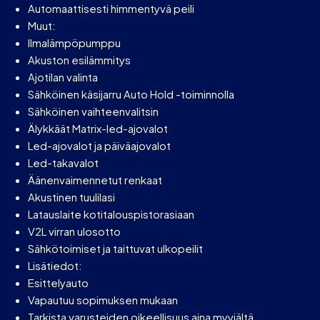
Automaattisesti himmentyvä peili
Muut:
Ilmalämpöpumppu
Akuston esilämmitys
Ajotilan valinta
Sähköinen käsijarru Auto Hold -toiminnolla
Sähköinen vaihteenvalitsin
Älykkäät Matrix-led-ajovalot
Led-ajovalot ja päiväajovalot
Led-takavalot
Äänenvaimennetut renkaat
Akustinen tuulilasi
Latauslaite kotitalouspistorasiaan
V2L virran ulosotto
Sähkötoimiset ja taittuvat ulkopeilit
Lisätiedot:
Esittelyauto
Vapautuu sopimuksen mukaan
Tarkista varusteiden oikeellisuus aina myyjältä.