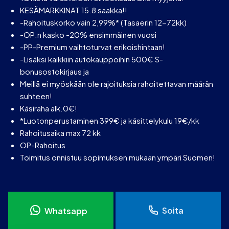
KESÄMARKKINAT 15.8 saakka!!
-Rahoituskorko vain 2,99%* (Tasaerin 12-72kk)
-OP:n kasko -20% ensimmäinen vuosi
-PP-Premium vaihtoturvat erikoishintaan!
-Lisäksi kaikkiin autokauppoihin 500€ S-
bonusostokirjaus ja
Meillä ei myöskään ole rajoituksia rahoitettavan määrän
suhteen!
Käsiraha alk.0€!
*Luotonperustaminen 399€ ja käsittelykulu 19€/kk
Rahoitusaika max 72 kk
OP-Rahoitus
Toimitus onnistuu sopimuksen mukaan ympäri Suomen!
Soita
Whatsapp