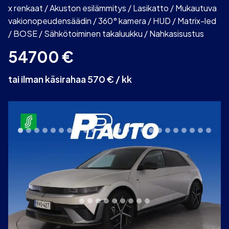
x renkaat / Akuston esilämmitys / Lasikatto / Mukautuva
vakionopeudensäädin / 360° kamera / HUD / Matrix-led
/ BOSE / Sähkötoiminen takaluukku / Nahkasisustus
54700
€
tai ilman käsirahaa 570 € / kk