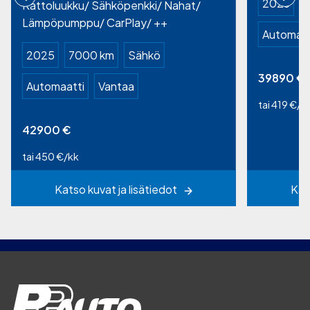
2023
Kattoluukku/ Sähköpenkki/ Nahat/
Lämpöpumppu/ CarPlay/ ++
Automaat
2025
7000 km
Sähkö
39890
€
Automaatti
Vantaa
tai 419 €/k
42900
€
tai 450 €/kk
Katso kuvat ja lisätiedot
Kat