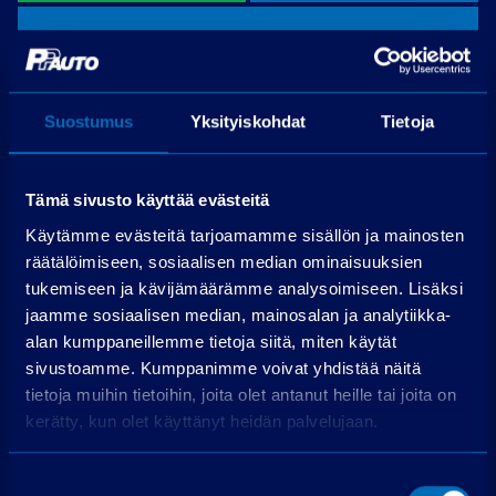
Jätä yhteydenottopyyntö
Suostumus
Yksityiskohdat
Tietoja
PP-auto Lohja
Maksjoentie 8, 08200 Lohja
Tämä sivusto käyttää evästeitä
Puh.
075 3040 5210
Käytämme evästeitä tarjoamamme sisällön ja mainosten
räätälöimiseen, sosiaalisen median ominaisuuksien
tukemiseen ja kävijämäärämme analysoimiseen. Lisäksi
Laske rahoitus
jaamme sosiaalisen median, mainosalan ja analytiikka-
alan kumppaneillemme tietoja siitä, miten käytät
sivustoamme. Kumppanimme voivat yhdistää näitä
Käsiraha (€):
tietoja muihin tietoihin, joita olet antanut heille tai joita on
Suurempi viimeinen erä (€):
kerätty, kun olet käyttänyt heidän palvelujaan.
Rahoitusaika (kk):
Suostumuksen
Laske rahoitus