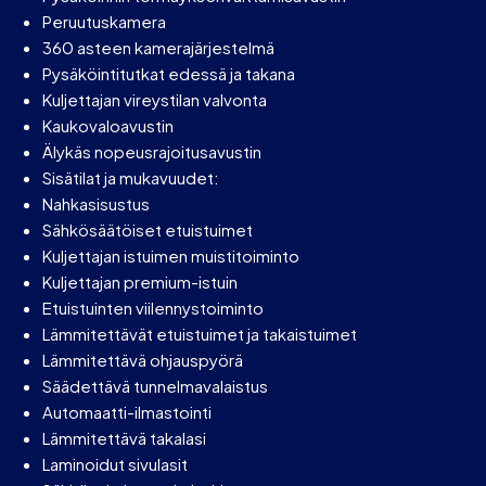
Peruutuskamera
360 asteen kamerajärjestelmä
Pysäköintitutkat edessä ja takana
Kuljettajan vireystilan valvonta
Kaukovaloavustin
Älykäs nopeusrajoitusavustin
Sisätilat ja mukavuudet:
Nahkasisustus
Sähkösäätöiset etuistuimet
Kuljettajan istuimen muistitoiminto
Kuljettajan premium-istuin
Etuistuinten viilennystoiminto
Lämmitettävät etuistuimet ja takaistuimet
Lämmitettävä ohjauspyörä
Säädettävä tunnelmavalaistus
Automaatti-ilmastointi
Lämmitettävä takalasi
Laminoidut sivulasit