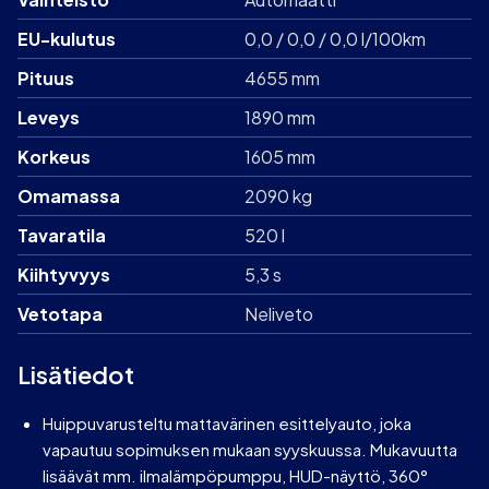
EU-kulutus
0,0 / 0,0 / 0,0 l/100km
Pituus
4655 mm
Leveys
1890 mm
Korkeus
1605 mm
Omamassa
2090 kg
Tavaratila
520 l
Kiihtyvyys
5,3 s
Vetotapa
Neliveto
Lisätiedot
Huippuvarusteltu mattavärinen esittelyauto, joka
vapautuu sopimuksen mukaan syyskuussa. Mukavuutta
lisäävät mm. ilmalämpöpumppu, HUD-näyttö, 360°