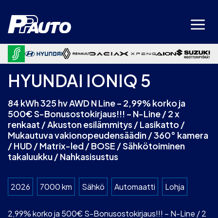
Siirry
sisältöön
HYUNDAI IONIQ 5
84 kWh 325 hv AWD N Line – 2,99% korko ja
500€ S-Bonusostokirjaus!!! – N-Line / 2 x
renkaat / Akuston esilämmitys / Lasikatto /
Mukautuva vakionopeudensäädin / 360° kamera
/ HUD / Matrix-led / BOSE / Sähkötoiminen
takaluukku / Nahkasisustus
2026
7000 km
Sähkö
Automaatti
Lohja
2,99% korko ja 500€ S-Bonusostokirjaus!!! – N-Line / 2