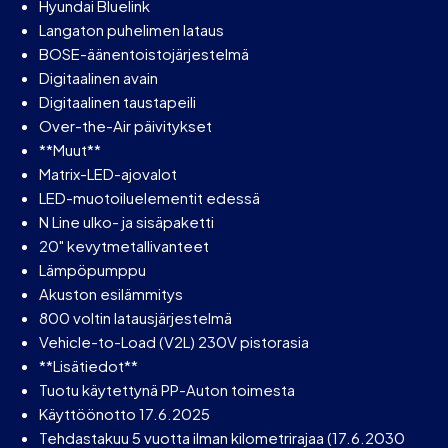
Hyundai Bluelink
Langaton puhelimen lataus
BOSE-äänentoistojärjestelmä
Digitaalinen avain
Digitaalinen taustapeili
Over-the-Air päivitykset
**Muut**
Matrix-LED-ajovalot
LED-muotoiluelementit edessä
N Line ulko- ja sisäpaketti
20" kevytmetallivanteet
Lämpöpumppu
Akuston esilämmitys
800 voltin latausjärjestelmä
Vehicle-to-Load (V2L) 230V pistorasia
**Lisätiedot**
Tuotu käytettynä PP-Auton toimesta
Käyttöönotto 17.6.2025
Tehdastakuu 5 vuotta ilman kilometrirajaa (17.6.2030