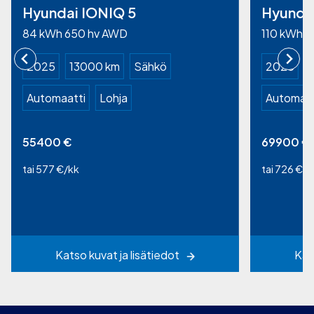
Hyundai IONIQ 5
Hyunda
84 kWh 650 hv AWD
110 kWh 3
2025
13000 km
Sähkö
2025
Automaatti
Lohja
Automaat
55400
€
69900
€
tai 577 €/kk
tai 726 €/k
Katso kuvat ja lisätiedot
Kat