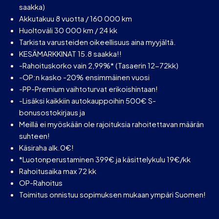
saakka)
Akkutakuu 8 vuotta / 160 000 km
Huoltoväli 30 000 km / 24 kk
Tarkista varusteiden oikeellisuus aina myyjältä.
KESÄMARKKINAT 15.8 saakka!!
-Rahoituskorko vain 2,99%* (Tasaerin 12-72kk)
-OP:n kasko -20% ensimmäinen vuosi
-PP-Premium vaihtoturvat erikoishintaan!
-Lisäksi kaikkiin autokauppoihin 500€ S-
bonusostokirjaus ja
Meillä ei myöskään ole rajoituksia rahoitettavan määrän
suhteen!
Käsiraha alk.0€!
*Luotonperustaminen 399€ ja käsittelykulu 19€/kk
Rahoitusaika max 72 kk
OP-Rahoitus
Toimitus onnistuu sopimuksen mukaan ympäri Suomen!