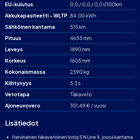
EU-kulutus
0,0 / 0,0 / 0,0 l/100km
Akku­kapasiteetti - WLTP
84.00 kWh
Sähköinen kantama
515 km
Pituus
4655 mm
Leveys
1890 mm
Korkeus
1605 mm
Kokonaismassa
2590 kg
Kiihtyvyys
5,3 s
Vetotapa
Takaveto
Ajoneuvovero
351,49 € / vuosi
Lisätiedot
Harvinainen takavetoinen Ioniq 5 N Line X, jossa kantama