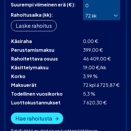
Suurempi viimeinen erä (€):
Rahoitusaika (kk):
Laske rahoitus
Käsiraha
0,00 €
Perustamismaksu
399,00 €
Rahoitettava osuus
46 409,00 €
Käsittelymaksu
19,00 €/kk
Korko
3,99 %
Maksuerät
72 kpl á 725,87 €
Todellinen vuosikorko
5,3 %
Luottokustannukset
7 620,30 €
Hae rahoitusta
Edellyttää myönteisen luottopäätöksen.