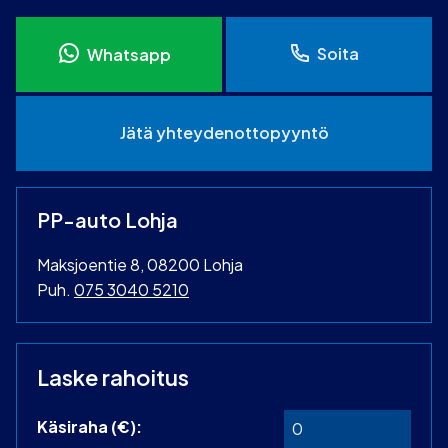
Soita
Whatsapp
Jätä yhteydenottopyyntö
PP-auto Lohja
Maksjoentie 8, 08200 Lohja
Puh.
075 3040 5210
Laske rahoitus
Käsiraha (€):