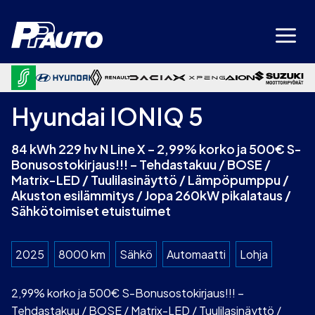
Siirry
sisältöön
Hyundai IONIQ 5
84 kWh 229 hv N Line X – 2,99% korko ja 500€ S-
Bonusostokirjaus!!! – Tehdastakuu / BOSE /
Matrix-LED / Tuulilasinäyttö / Lämpöpumppu /
Akuston esilämmitys / Jopa 260kW pikalataus /
Sähkötoimiset etuistuimet
2025
8000 km
Sähkö
Automaatti
Lohja
2,99% korko ja 500€ S-Bonusostokirjaus!!! –
Tehdastakuu / BOSE / Matrix-LED / Tuulilasinäyttö /