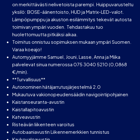
on merkittävästi nelivetoista parempi. Huippuvarusteltu
yksilö: BOSE-äänentoisto, HUD ja Matrix-LED-valot.
Lämpöpumppu ja akuston esilämmitys tekevät autosta
toimivan ympäri vuoden. Tehdastakuu tuo
huolettomuutta pitkäksi aikaa.
Toimitus onnistuu sopimuksen mukaan ympäri Suomen.
Varaa koeajo!
Automyyjämme Samuel, Jouni, Lasse, Anna ja Miika
palvelevat sinua numerossa 075 3040 5210 (0,0868
€/min).
**Turvallisuus**
Autonominen hätäjarrutusjärjestelmä 2.0
Mukautuva vakionopeudensäädin navigointipohjainen
Kaistanseuranta-avustin
Kaistallapitoavustin
Katveavustin
Risteävän liikenteen varoitus
Autobaaniavustin Liikennemerkkien tunnistus
Kaukovaloavustin