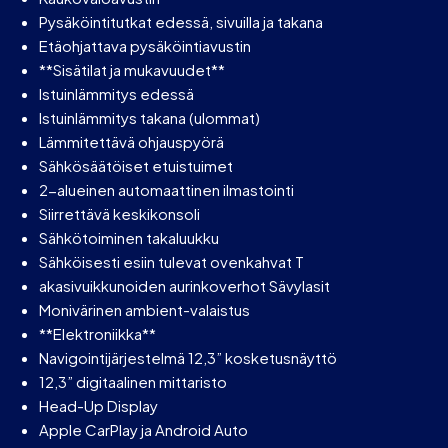
Pysäköintitutkat edessä, sivuilla ja takana
Etäohjattava pysäköintiavustin
**Sisätilat ja mukavuudet**
Istuinlämmitys edessä
Istuinlämmitys takana (ulommat)
Lämmitettävä ohjauspyörä
Sähkösäätöiset etuistuimet
2-alueinen automaattinen ilmastointi
Siirrettävä keskikonsoli
Sähkötoiminen takaluukku
Sähköisesti esiin tulevat ovenkahvat T
akasivuikkunoiden aurinkoverhot Sävylasit
Monivärinen ambient-valaistus
**Elektroniikka**
Navigointijärjestelmä 12,3” kosketusnäyttö
12,3” digitaalinen mittaristo
Head-Up Display
Apple CarPlay ja Android Auto