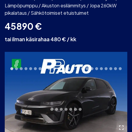
Lämpöpumppu / Akuston esilämmitys / Jopa 260kW
pikalataus / Sähkötoimiset etuistuimet
45890
€
tai ilman käsirahaa 480 € / kk