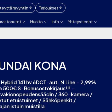
teyttä myyntiin
Tarjoukset
arastoautot
Huolto
Info
Yhteystiedot
UNDAI KONA
i Hybrid 141 hv 6DCT-aut. N Line – 2,99%
ja 500€ S-Bonusostokirjaus!!! –
vakionopeudensäädin / 360-kamera /
etut etuistuimet / Sähköpenkit /
ajan istuin muistilla