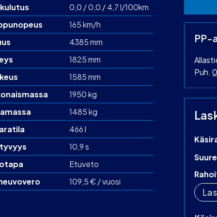
kulutus
0,0 / 0,0 / 4,7 l/100km
ppunopeus
165 km/h
PP-a
uus
4385 mm
eys
1825 mm
Allast
Puh.
0
keus
1585 mm
onaismassa
1950 kg
amassa
1485 kg
Las
aratila
466 l
Käsir
htyvyys
10,9 s
Suure
otapa
Etuveto
Rahoi
neuvovero
109,5 € / vuosi
Las