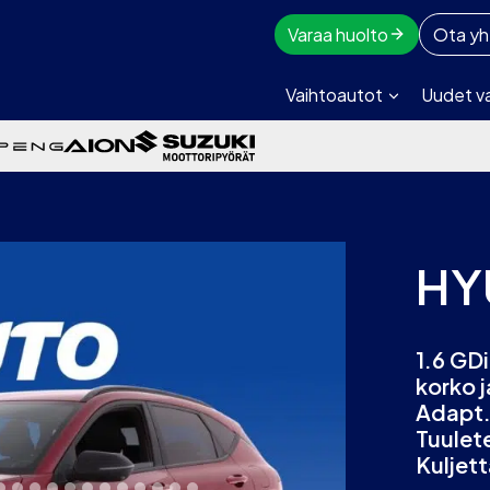
Varaa huolto
Ota yh
Vaihtoautot
Uudet v
HY
1.6 GD
korko 
Adapt.
Tuulet
Kuljett