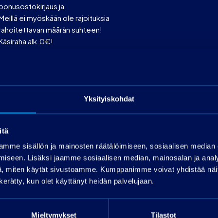
bonusostokirjaus ja
Meillä ei myöskään ole rajoituksia
rahoitettavan määrän suhteen!
Käsiraha alk.0€!
*Luotonperustaminen 399€ ja käsittelykulu
19€/kk
Rahoitusaika max 72 kk
OP-Rahoitus
Toimitus onnistuu sopimuksen mukaan ympäri
Yksityiskohdat
Suomen!
itä
mme sisällön ja mainosten räätälöimiseen, sosiaalisen median
iseen. Lisäksi jaamme sosiaalisen median, mainosalan ja analy
, miten käytät sivustoamme. Kumppanimme voivat yhdistää näitä t
n kerätty, kun olet käyttänyt heidän palvelujaan.
Pyydä tarjous
Mieltymykset
Tilastot