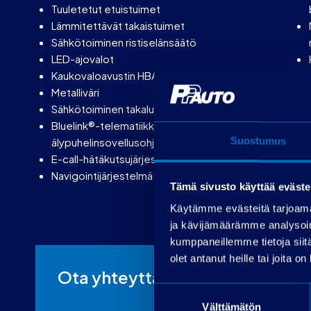
Tuuletetut etuistuimet
Lämmitettävät takaistuimet
Sähkötoiminen ristiselänsäätö
LED-ajovalot
Kaukovaloavustin HBA
Metalliväri
Sähkötoiminen takaluukku
Bluelink®-telematiikka
älypuhelinsovellusohjauksella
Suostumus
E-call-hätäkutsujärjestelmä
Navigointijärjestelmä
Tämä sivusto käyttää eväste
Käytämme evästeitä tarjoama
ja kävijämäärämme analysoim
kumppaneillemme tietoja siitä
olet antanut heille tai joita o
Ota yhteyttä
Suostumuksen
Välttämätön
valinta