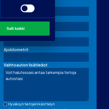
Merkki
Malli
Salli kaikki
Rekisterinumero
Ajokilometrit
Vaihtoauton lisätiedot
Hyväksyn tietojeni käsittelyn