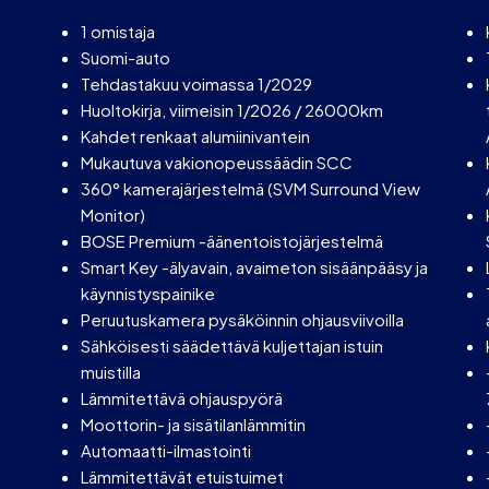
1 omistaja
Suomi-auto
Tehdastakuu voimassa 1/2029
Huoltokirja, viimeisin 1/2026 / 26000km
Kahdet renkaat alumiinivantein
Mukautuva vakionopeussäädin SCC
360° kamerajärjestelmä (SVM Surround View
Monitor)
BOSE Premium -äänentoistojärjestelmä
Smart Key -älyavain, avaimeton sisäänpääsy ja
käynnistyspainike
Peruutuskamera pysäköinnin ohjausviivoilla
Sähköisesti säädettävä kuljettajan istuin
muistilla
Lämmitettävä ohjauspyörä
Moottorin- ja sisätilanlämmitin
Automaatti-ilmastointi
Lämmitettävät etuistuimet