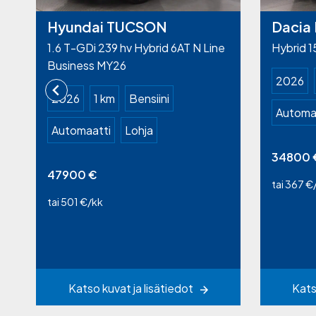
Hyundai TUCSON
Dacia 
1.6 T-GDi 239 hv Hybrid 6AT N Line
Hybrid 
Business MY26
2026
2026
1 km
Bensiini
Automa
Automaatti
Lohja
34800
47900
€
tai 367 €
tai 501 €/kk
Katso kuvat ja lisätiedot
Kats