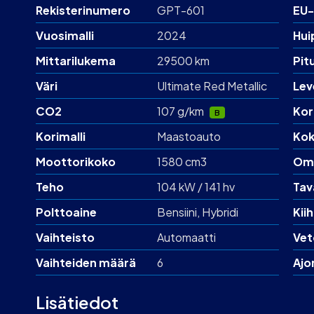
Rekisterinumero
GPT-601
EU-
Vuosimalli
2024
Hui
Mittarilukema
29500 km
Pit
Väri
Ultimate Red Metallic
Lev
CO2
107 g/km
Kor
B
Korimalli
Maastoauto
Kok
Moottorikoko
1580 cm3
Om
Teho
104 kW / 141 hv
Tav
Polttoaine
Bensiini
, Hybridi
Kii
Vaihteisto
Automaatti
Vet
Vaihteiden määrä
6
Ajo
Lisätiedot