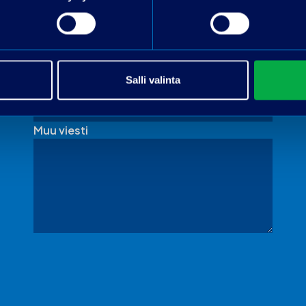
Nimi
Puhelin
Salli valinta
Sähköpostiosoite
*
Muu viesti