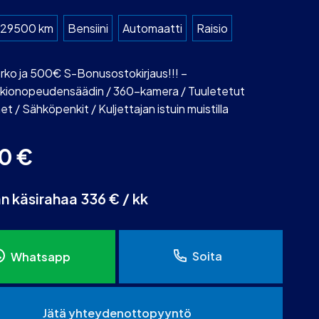
29500 km
Bensiini
Automaatti
Raisio
rko ja 500€ S-Bonusostokirjaus!!! –
kionopeudensäädin / 360-kamera / Tuuletetut
et / Sähköpenkit / Kuljettajan istuin muistilla
90
€
an käsirahaa 336 € / kk
Soita
Whatsapp
Jätä yhteydenottopyyntö