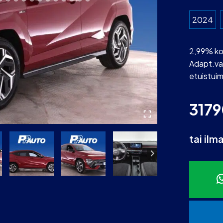
2024
2,99% ko
Adapt.va
etuistuim
317
tai ilm