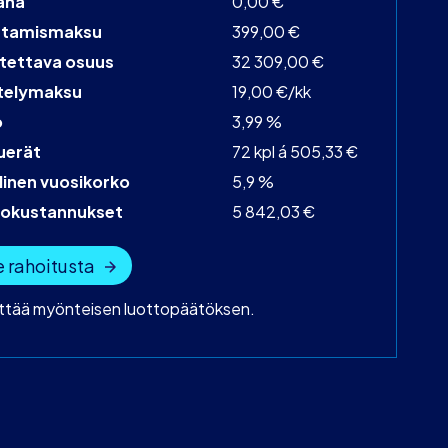
aha
0,00 €
stamismaksu
399,00 €
tettava osuus
32 309,00 €
telymaksu
19,00 €/kk
o
3,99 %
uerät
72 kpl á 505,33 €
linen vuosikorko
5,9 %
tokustannukset
5 842,03 €
 rahoitusta
yttää myönteisen luottopäätöksen.