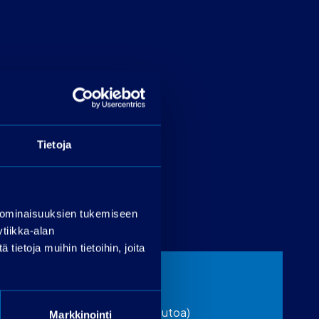
Tietoja
 ominaisuuksien tukemiseen
tiikka-alan
ietoja muihin tietoihin, joita
Vaihtoauton tiedot
(täytä jos tarjoat vaihdossa autoa)
Markkinointi