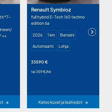
Renault Symbioz
ti *7-
full hybrid E-Tech 160 techno
.
edition 6a
ineen/
2026
1 km
Bensiini
/ ++
Automaatti
Lohja
33590
€
t
tai 359 €/kk
ot
Katso kuvat ja lisätiedot