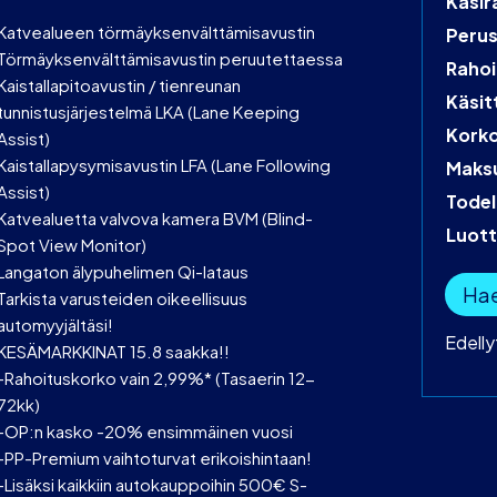
Käsir
Katvealueen törmäyksenvälttämisavustin
Peru
Törmäyksenvälttämisavustin peruutettaessa
Rahoi
Kaistallapitoavustin / tienreunan
Käsit
tunnistusjärjestelmä LKA (Lane Keeping
Kork
Assist)
Kaistallapysymisavustin LFA (Lane Following
Maks
Assist)
Todel
Katvealuetta valvova kamera BVM (Blind-
Luot
Spot View Monitor)
Langaton älypuhelimen Qi-lataus
Hae
Tarkista varusteiden oikeellisuus
automyyjältäsi!
Edell
KESÄMARKKINAT 15.8 saakka!!
-Rahoituskorko vain 2,99%* (Tasaerin 12-
72kk)
-OP:n kasko -20% ensimmäinen vuosi
-PP-Premium vaihtoturvat erikoishintaan!
-Lisäksi kaikkiin autokauppoihin 500€ S-