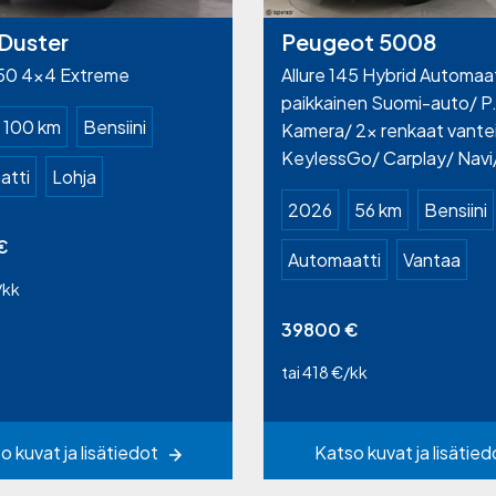
Duster
Peugeot 5008
150 4×4 Extreme
Allure 145 Hybrid Automaat
paikkainen Suomi-auto/ P
100 km
Bensiini
Kamera/ 2x renkaat vante
KeylessGo/ Carplay/ Navi
atti
Lohja
2026
56 km
Bensiini
€
Automaatti
Vantaa
/kk
39800
€
tai 418 €/kk
o kuvat ja lisätiedot
Katso kuvat ja lisätied