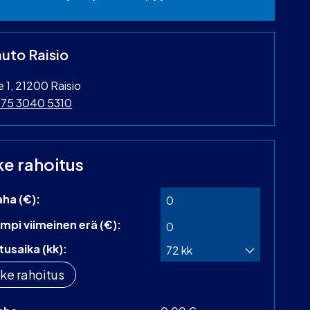
uto Raisio
ie 1, 21200 Raisio
75 3040 5310
ke rahoitus
aha (€):
mpi viimeinen erä (€):
tusaika (kk):
ke rahoitus