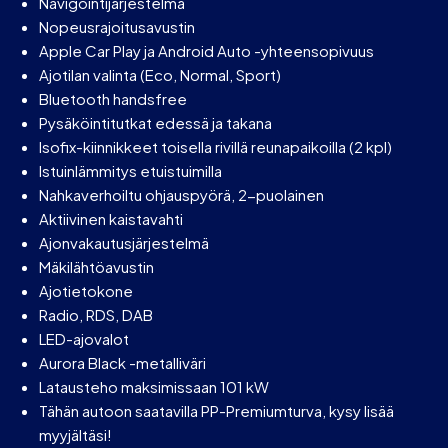
Navigointijärjestelmä
Nopeusrajoitusavustin
Apple Car Play ja Android Auto -yhteensopivuus
Ajotilan valinta (Eco, Normal, Sport)
Bluetooth handsfree
Pysäköintitutkat edessä ja takana
Isofix-kiinnikkeet toisella rivillä reunapaikoilla (2 kpl)
Istuinlämmitys etuistuimilla
Nahkaverhoiltu ohjauspyörä, 2-puolainen
Aktiivinen kaistavahti
Ajonvakautusjärjestelmä
Mäkilähtöavustin
Ajotietokone
Radio, RDS, DAB
LED-ajovalot
Aurora Black -metalliväri
Latausteho maksimissaan 101 kW
Tähän autoon saatavilla PP-Premiumturva, kysy lisää
myyjältäsi!