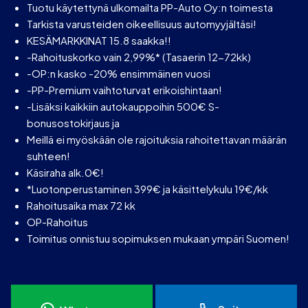
Tuotu käytettynä ulkomailta PP-Auto Oy:n toimesta
Tarkista varusteiden oikeellisuus automyyjältäsi!
KESÄMARKKINAT 15.8 saakka!!
-Rahoituskorko vain 2,99%* (Tasaerin 12-72kk)
-OP:n kasko -20% ensimmäinen vuosi
-PP-Premium vaihtoturvat erikoishintaan!
-Lisäksi kaikkiin autokauppoihin 500€ S-
bonusostokirjaus ja
Meillä ei myöskään ole rajoituksia rahoitettavan määrän
suhteen!
Käsiraha alk.0€!
*Luotonperustaminen 399€ ja käsittelykulu 19€/kk
Rahoitusaika max 72 kk
OP-Rahoitus
Toimitus onnistuu sopimuksen mukaan ympäri Suomen!