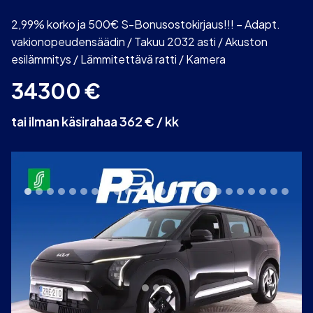
2,99% korko ja 500€ S-Bonusostokirjaus!!! – Adapt.
vakionopeudensäädin / Takuu 2032 asti / Akuston
esilämmitys / Lämmitettävä ratti / Kamera
34300
€
tai ilman käsirahaa 362 € / kk