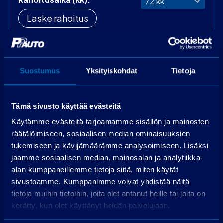
Laske rahoitus
Käsiraha
0,00 €
Perustamismaksu
399,00 €
Suostumus
Yksityiskohdat
Tietoja
Rahoitettava osuus
34 819,00 €
Käsittelymaksu
19,00 €/kk
Korko
3,99 %
Tämä sivusto käyttää evästeitä
72 kpl á 544,59
Käytämme evästeitä tarjoamamme sisällön ja mainosten
Maksuerät
€
räätälöimiseen, sosiaalisen median ominaisuuksien
Todellinen vuosikorko
5,7 %
tukemiseen ja kävijämäärämme analysoimiseen. Lisäksi
jaamme sosiaalisen median, mainosalan ja analytiikka-
Luottokustannukset
6 158,56 €
alan kumppaneillemme tietoja siitä, miten käytät
sivustoamme. Kumppanimme voivat yhdistää näitä
Hae rahoitusta
tietoja muihin tietoihin, joita olet antanut heille tai joita on
kerätty, kun olet käyttänyt heidän palvelujaan.
Edellyttää myönteisen luottopäätöksen.