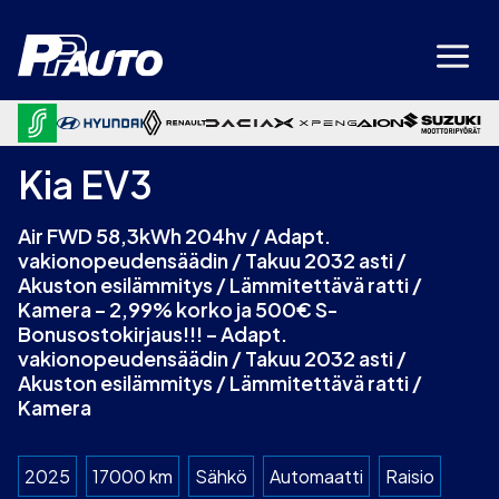
Siirry
sisältöön
Kia EV3
Air FWD 58,3kWh 204hv / Adapt.
vakionopeudensäädin / Takuu 2032 asti /
Akuston esilämmitys / Lämmitettävä ratti /
Kamera – 2,99% korko ja 500€ S-
Bonusostokirjaus!!! – Adapt.
vakionopeudensäädin / Takuu 2032 asti /
Akuston esilämmitys / Lämmitettävä ratti /
Kamera
2025
17000 km
Sähkö
Automaatti
Raisio