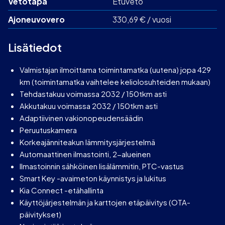
Vetotapa
Etuveto
Ajoneuvovero
330,69 € / vuosi
Lisätiedot
Valmistajan ilmoittama toimintamatka (uutena) jopa 429
km (toimintamatka vaihtelee keliolosuhteiden mukaan)
Tehdastakuu voimassa 2032 / 150tkm asti
Akkutakuu voimassa 2032 / 150tkm asti
Adaptiivinen vakionopeudensäädin
Peruutuskamera
Korkeajänniteakun lämmitysjärjestelmä
Automaattinen ilmastointi, 2-alueinen
Ilmastoinnin sähköinen lisälämmitin, PTC-vastus
Smart Key -avaimeton käynnistys ja lukitus
Kia Connect -etähallinta
Käyttöjärjestelmän ja karttojen etäpäivitys (OTA-
päivitykset)