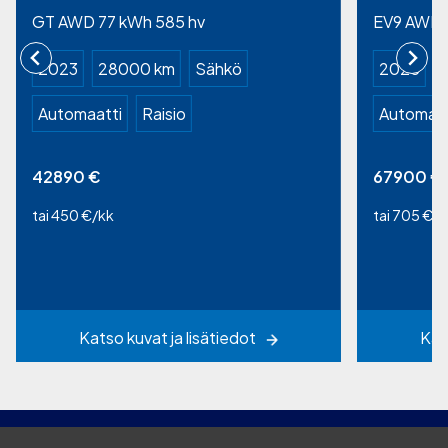
GT AWD 77 kWh 585 hv
EV9 AWD 
2023
28000 km
Sähkö
2025
Automaatti
Raisio
Automaat
42890
€
67900
€
tai 450 €/kk
tai 705 €/k
Katso kuvat ja lisätiedot
Kat