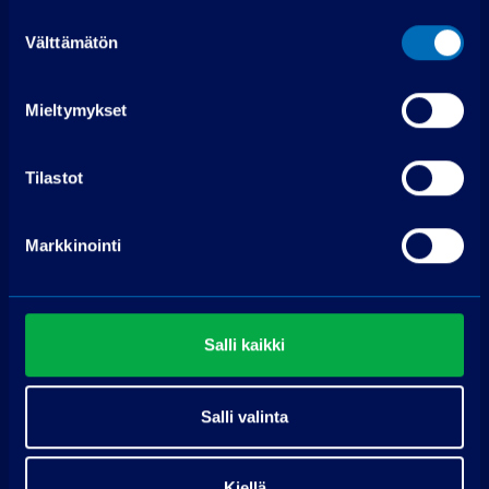
Suostumuksen
Välttämätön
valinta
Mieltymykset
Ota yhteyttä
Tilastot
PP-auto Raisio
Markkinointi
Kuninkojankaari 3
21280 Raisio
Soita puh. 075 3040 5310
Salli kaikki
Pyydä tarjous
Salli valinta
Nimi
Kiellä