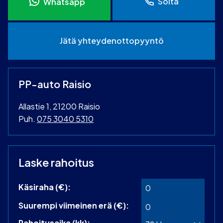
Soita
Whatsapp
Jätä yhteydenottopyyntö
PP-auto Raisio
Allastie 1, 21200 Raisio
Puh.
075 3040 5310
Laske rahoitus
Käsiraha (€):
Suurempi viimeinen erä (€):
Rahoitusaika (kk):