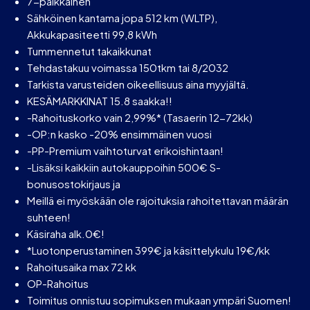
7-paikkainen
Sähköinen kantama jopa 512 km (WLTP),
Akkukapasiteetti 99,8 kWh
Tummennetut takaikkunat
Tehdastakuu voimassa 150tkm tai 8/2032
Tarkista varusteiden oikeellisuus aina myyjältä.
KESÄMARKKINAT 15.8 saakka!!
-Rahoituskorko vain 2,99%* (Tasaerin 12-72kk)
-OP:n kasko -20% ensimmäinen vuosi
-PP-Premium vaihtoturvat erikoishintaan!
-Lisäksi kaikkiin autokauppoihin 500€ S-
bonusostokirjaus ja
Meillä ei myöskään ole rajoituksia rahoitettavan määrän
suhteen!
Käsiraha alk.0€!
*Luotonperustaminen 399€ ja käsittelykulu 19€/kk
Rahoitusaika max 72 kk
OP-Rahoitus
Toimitus onnistuu sopimuksen mukaan ympäri Suomen!