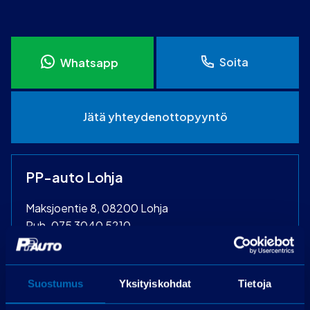
Soita
Whatsapp
Jätä yhteydenottopyyntö
PP-auto Lohja
Maksjoentie 8, 08200 Lohja
Puh.
075 3040 5210
Laske rahoitus
Suostumus
Yksityiskohdat
Tietoja