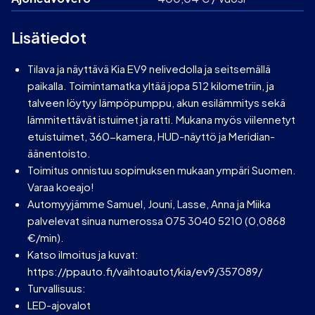
Lisätiedot
Tilava ja näyttävä Kia EV9 nelivedolla ja seitsemällä
paikalla. Toimintamatka yltää jopa 512 kilometriin, ja
talveen löytyy lämpöpumppu, akun esilämmitys sekä
lämmitettävät istuimet ja ratti. Mukana myös viilennetyt
etuistuimet, 360-kamera, HUD-näyttö ja Meridian-
äänentoisto.
Toimitus onnistuu sopimuksen mukaan ympäri Suomen.
Varaa koeajo!
Automyyjämme Samuel, Jouni, Lasse, Anna ja Miika
palvelevat sinua numerossa 075 3040 5210 (0,0868
€/min).
Katso ilmoitus ja kuvat:
https://ppauto.fi/vaihtoautot/kia/ev9/357089/
Turvallisuus:
LED-ajovalot