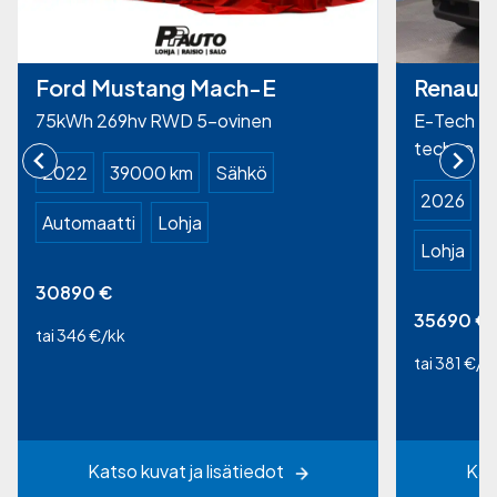
Ford Mustang Mach-E
Renault
75kWh 269hv RWD 5-ovinen
E-Tech el
techno
2022
39000 km
Sähkö
2026
1
Automaatti
Lohja
Lohja
30890
€
35690
€
tai 346 €/kk
tai 381 €/k
Katso kuvat ja lisätiedot
Kat