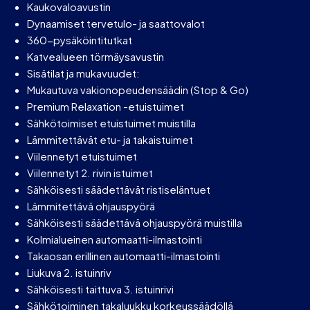
Kaukovaloavustin
Dynaamiset tervetulo- ja saattovalot
360-pysäköintitutkat
Katvealueen törmäysavustin
Sisätilat ja mukavuudet:
Mukautuva vakionopeudensäädin (Stop & Go)
Premium Relaxation -etuistuimet
Sähkötoimiset etuistuimet muistilla
Lämmitettävät etu- ja takaistuimet
Viilennetyt etuistuimet
Viilennetyt 2. rivin istuimet
Sähköisesti säädettävät ristiseläntuet
Lämmitettävä ohjauspyörä
Sähköisesti säädettävä ohjauspyörä muistilla
Kolmialueinen automaatti-ilmastointi
Takaosan erillinen automaatti-ilmastointi
Liukuva 2. istuinriv
Sähköisesti taittuva 3. istuinrivi
Sähkötoiminen takaluukku korkeussäädöllä