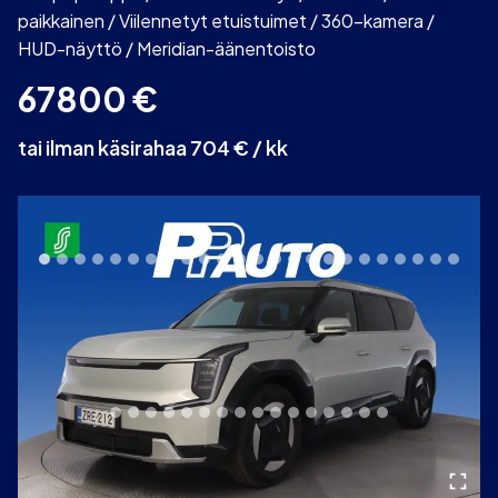
paikkainen / Viilennetyt etuistuimet / 360-kamera /
HUD-näyttö / Meridian-äänentoisto
67800
€
tai ilman käsirahaa 704 € / kk