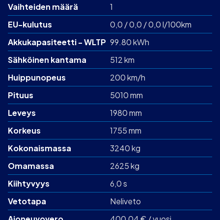
Vaihteiden määrä
1
EU-kulutus
0,0 / 0,0 / 0,0 l/100km
Akku­kapasiteetti - WLTP
99.80 kWh
Sähköinen kantama
512 km
Huippunopeus
200 km/h
Pituus
5010 mm
Leveys
1980 mm
Korkeus
1755 mm
Kokonaismassa
3240 kg
Omamassa
2625 kg
Kiihtyvyys
6,0 s
Vetotapa
Neliveto
Ajoneuvovero
400,04 € / vuosi