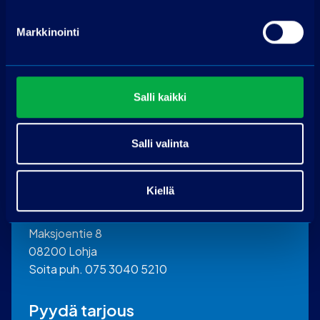
Hae rahoitusta
Markkinointi
Edellyttää myönteisen luottopäätöksen.
Salli kaikki
Salli valinta
Ota yhteyttä
Kiellä
PP-auto Lohja
Maksjoentie 8
08200 Lohja
Soita puh. 075 3040 5210
Pyydä tarjous