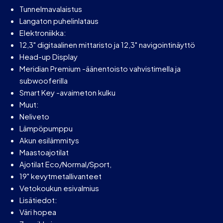
Tunnelmavalaistus
Langaton puhelinlataus
Elektroniikka:
12,3" digitaalinen mittaristo ja 12,3" navigointinäyttö
Head-up Display
Meridian Premium -äänentoisto vahvistimella ja
subwooferilla
Smart Key -avaimeton kulku
Muut:
Neliveto
Lämpöpumppu
Akun esilämmitys
Maastoajotilat
Ajotilat Eco/Normal/Sport,
19" kevytmetallivanteet
Vetokoukun esivalmius
Lisätiedot:
Väri hopea