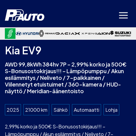
Siirry
sisältöön
Kia EV9
AWD 99,8kWh 384hv 7P – 2,99% korko ja 500€
S-Bonusostokirjaus!!! – Lämpöpumppu / Akun
esilämmitys / Neliveto / 7-paikkainen /
Viilennetyt etuistuimet / 360-kamera / HUD-
näyttö / Meridian-äänentoisto
2025
21000 km
Sähkö
Automaatti
Lohja
2,99% korko ja 500€ S-Bonusostokirjaus!!! –
Lämpöpumppu / Akun esilämmitys / Neliveto / 7-