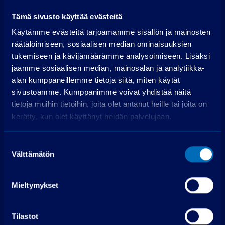
Käsiraha (€):
Tämä sivusto käyttää evästeitä
Suurempi viimeinen erä (€):
Käytämme evästeitä tarjoamamme sisällön ja mainosten
Rahoitusaika (kk):
räätälöimiseen, sosiaalisen median ominaisuuksien
tukemiseen ja kävijämäärämme analysoimiseen. Lisäksi
Laske rahoitus
jaamme sosiaalisen median, mainosalan ja analytiikka-
alan kumppaneillemme tietoja siitä, miten käytät
Käsiraha
0,00 €
sivustoamme. Kumppanimme voivat yhdistää näitä
Perustamismaksu
399,00 €
tietoja muihin tietoihin, joita olet antanut heille tai joita on
kerätty, kun olet käyttänyt heidän palvelujaan.
Rahoitettava osuus
68 319,00 €
Käsittelymaksu
19,00 €/kk
Suostumuksen
Korko
3,99 %
Välttämätön
valinta
72 kpl á 1 068,55
Maksuerät
€
Mieltymykset
Todellinen vuosikorko
4,9 %
Luottokustannukset
10 383,77 €
Tilastot