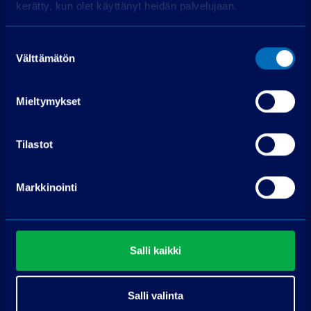
kerätty, kun olet käyttänyt heidän palvelujaan.
Hae rahoitusta
Edellyttää myönteisen luottopäätöksen.
Suostumuksen
Välttämätön
valinta
Mieltymykset
Tilastot
Ota yhteyttä
Markkinointi
PP-auto Raisio
Kuninkojankaari 3
21280 Raisio
Salli kaikki
Soita puh. 075 3040 5310
Salli valinta
Pyydä tarjous