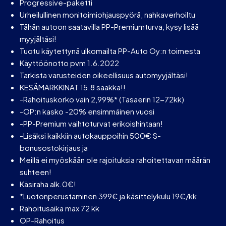
Progressive-paketti
Urheilullinen monitoimiohjauspyörä, nahkaverhoiltu
Tähän autoon saatavilla PP-Premiumturva, kysy lisää
myyjältäsi!
Tuotu käytettynä ulkomailta PP-Auto Oy:n toimesta
Käyttöönotto pvm 1.6.2022
Tarkista varusteiden oikeellisuus automyyjältäsi!
KESÄMARKKINAT 15.8 saakka!!
-Rahoituskorko vain 2,99%* (Tasaerin 12-72kk)
-OP:n kasko -20% ensimmäinen vuosi
-PP-Premium vaihtoturvat erikoishintaan!
-Lisäksi kaikkiin autokauppoihin 500€ S-
bonusostokirjaus ja
Meillä ei myöskään ole rajoituksia rahoitettavan määrän
suhteen!
Käsiraha alk.0€!
*Luotonperustaminen 399€ ja käsittelykulu 19€/kk
Rahoitusaika max 72 kk
OP-Rahoitus