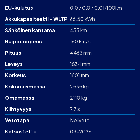
EU-kulutus
0,0 / 0,0 / 0,0 l/100km
Akku­kapasiteetti - WLTP
66.50 kWh
Sähköinen kantama
435 km
Huippunopeus
160 km/h
Pituus
4463 mm
Leveys
1834 mm
Korkeus
1601 mm
Kokonaismassa
2535 kg
Omamassa
2110 kg
Kiihtyvyys
7,7 s
Vetotapa
Neliveto
Katsastettu
03-2026