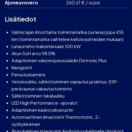
Ajoneuvovero
260,61 € / vuosi
Lisätiedot
Valmistajan ilmoittama toimintamatka (uutena) jopa 435
km (toimintamatka vaihtelee keliolosuhteiden mukaan)
Latausteho maksimissaan 100 kW
Akun SoH arvo 98,5%
Adaptiivinen vakionopeussäädin Distronic Plus
Navigointi
Peruutuskamera
Vetokoukku, sähkötoiminen vapautus ja lukitus, ESP-
perävaunun vakautustoiminto
Sähkötoiminen takaluukku
LED High Performance -ajovalot
Adaptiivinen kaukovaloavustin
Automaattinen ilmastointi Thermotronic, 2-
vyöhykkeinen
Älypuhelimen integrointi Android-puhelimelle (Android