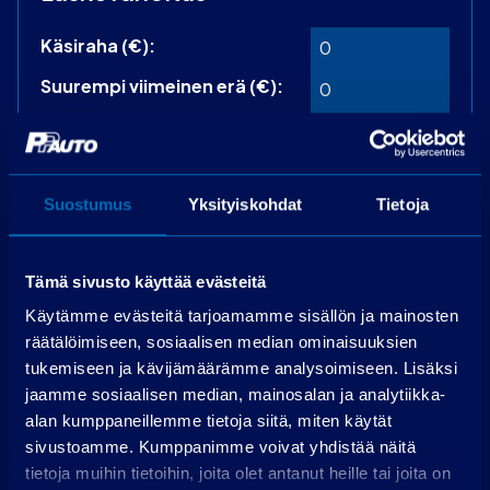
Käsiraha (€):
Suurempi viimeinen erä (€):
Rahoitusaika (kk):
Laske rahoitus
Suostumus
Yksityiskohdat
Tietoja
Käsiraha
0,00 €
Perustamismaksu
399,00 €
Tämä sivusto käyttää evästeitä
Rahoitettava osuus
34 319,00 €
Käytämme evästeitä tarjoamamme sisällön ja mainosten
Käsittelymaksu
19,00 €/kk
räätälöimiseen, sosiaalisen median ominaisuuksien
Korko
3,99 %
tukemiseen ja kävijämäärämme analysoimiseen. Lisäksi
Maksuerät
72 kpl á 536,77 €
jaamme sosiaalisen median, mainosalan ja analytiikka-
Todellinen vuosikorko
5,8 %
alan kumppaneillemme tietoja siitä, miten käytät
sivustoamme. Kumppanimme voivat yhdistää näitä
Luottokustannukset
6 095,49 €
tietoja muihin tietoihin, joita olet antanut heille tai joita on