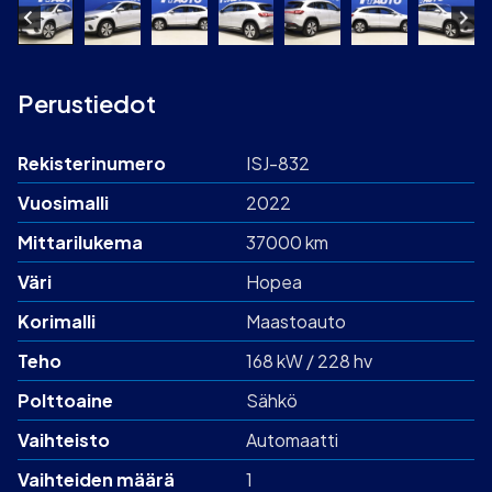
Perustiedot
Rekisterinumero
ISJ-832
Vuosimalli
2022
Mittarilukema
37000 km
Väri
Hopea
Korimalli
Maastoauto
Teho
168 kW / 228 hv
Polttoaine
Sähkö
Vaihteisto
Automaatti
Vaihteiden määrä
1