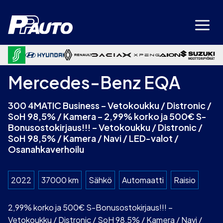
Siirry
sisältöön
Mercedes-Benz EQA
300 4MATIC Business – Vetokoukku / Distronic /
SoH 98,5% / Kamera – 2,99% korko ja 500€ S-
Bonusostokirjaus!!! – Vetokoukku / Distronic /
SoH 98,5% / Kamera / Navi / LED-valot /
Osanahkaverhoilu
2022
37000 km
Sähkö
Automaatti
Raisio
2,99% korko ja 500€ S-Bonusostokirjaus!!! –
Vetokoukku / Distronic / SoH 98,5% / Kamera / Navi /