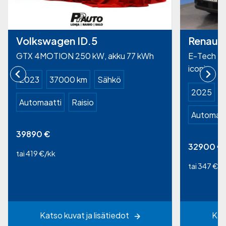
Volkswagen ID.5
Renault
GTX 4MOTION 250 kW, akku 77 kWh
E-Tech el
iconic
2023
37000 km
Sähkö
2025
Automaatti
Raisio
Automaat
39890
€
32900
€
tai 419 €/kk
tai 347 €/k
Katso kuvat ja lisätiedot
Kat