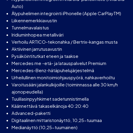
Auto)
Älypuhelimen integrointi iPhonelle (Apple CarPlayTM)
Liikennemerkkiavustin
Tunnelmavalaistus
Iridiuminhopea metalliväri
Verhoilu ARTICO-tekonahka / Bertrix-kangas musta
Aktiivinen jarrutusavustin
Pysäköintitutkat eteen ja taakse
Mercedes me -etä- ja latauspalvelut Premium
Mercedes-Benz-hätäpuhelujärjestelmä
Urheilullinen monitoimiohjauspyörä, nahkaverhoiltu
Varoitusääni jalankulkijoille (toiminnassa alle 30 km/h
ajonopeudella)
Tuulilasinpyyhkimet sadetunnistimella
Käännettävä takaselkänoja 40:20:40
Advanced-paketti
Digitaalinen mittaristonäyttö, 10,25-tuumaa
Medianäyttö (10,25-tuumainen)