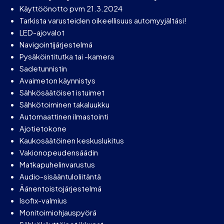
Käyttöönotto pvm 21.3.2024
Tarkista varusteiden oikeellisuus automyyjältäsi!
LED-ajovalot
Navigointijärjestelmä
Pysäköintitutka tai -kamera
Sadetunnistin
Avaimeton käynnistys
Sähkösäätöiset istuimet
Sähkötoiminen takaluukku
Automaattinen ilmastointi
Ajotietokone
Kaukosäätöinen keskuslukitus
Vakionopeudensäädin
Matkapuhelinvarustus
Audio-sisääntuloliitäntä
Äänentoistojärjestelmä
Isofix-valmius
Monitoimiohjauspyörä