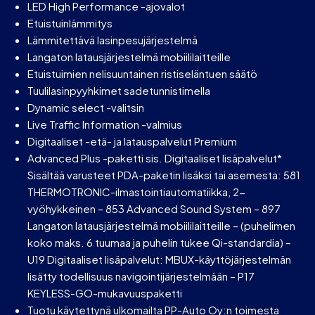
LED High Performance -ajovalot
Etuistuinlämmitys
Lämmitettävä lasinpesujärjestelmä
Langaton latausjärjestelmä mobiililaitteille
Etuistuimien nelisuuntainen ristiseläntuen säätö
Tuulilasinpyyhkimet sadetunnistimella
Dynamic select -valitsin
Live Traffic Information -valmius
Digitaaliset -etä- ja latauspalvelut Premium
Advanced Plus -paketti sis. Digitaaliset lisäpalvelut*
Sisältää varusteet PDA-paketin lisäksi tai asemesta: 581
THERMOTRONIC-ilmastointiautomatiikka, 2-
vyöhykkeinen – 853 Advanced Sound System – 897
Langaton latausjärjestelmä mobiililaitteille – (puhelimen
koko maks. 6 tuumaa ja puhelin tukee Qi-standardia) –
U19 Digitaaliset lisäpalvelut: MBUX-käyttöjärjestelmän
lisätty todellisuus navigointijärjestelmään – P17
KEYLESS-GO-mukavuuspaketti
Tuotu käytettynä ulkomailta PP-Auto Oy:n toimesta