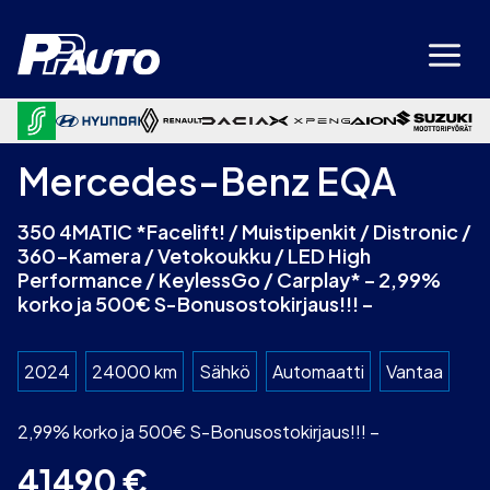
Siirry
sisältöön
Mercedes-Benz EQA
350 4MATIC *Facelift! / Muistipenkit / Distronic /
360-Kamera / Vetokoukku / LED High
Performance / KeylessGo / Carplay* – 2,99%
korko ja 500€ S-Bonusostokirjaus!!! –
2024
24000 km
Sähkö
Automaatti
Vantaa
2,99% korko ja 500€ S-Bonusostokirjaus!!! –
41490
€