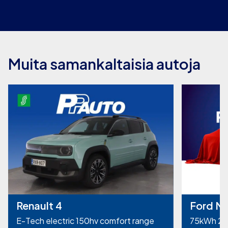
Muita samankaltaisia autoja
Renault 4
Ford M
E-Tech electric 150hv comfort range
75kWh 26