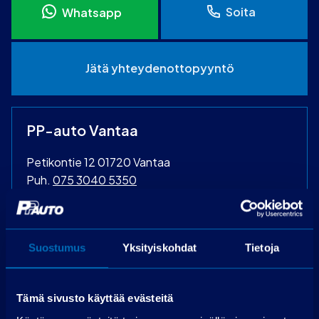
Soita
Whatsapp
Jätä yhteydenottopyyntö
PP-auto Vantaa
Petikontie 12 01720 Vantaa
Puh.
075 3040 5350
Laske rahoitus
Suostumus
Yksityiskohdat
Tietoja
Käsiraha (€):
Tämä sivusto käyttää evästeitä
Suurempi viimeinen erä (€):