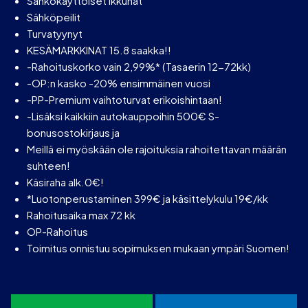
Sähkökäyttöiset ikkunat
Sähköpeilit
Turvatyynyt
KESÄMARKKINAT 15.8 saakka!!
-Rahoituskorko vain 2,99%* (Tasaerin 12-72kk)
-OP:n kasko -20% ensimmäinen vuosi
-PP-Premium vaihtoturvat erikoishintaan!
-Lisäksi kaikkiin autokauppoihin 500€ S-
bonusostokirjaus ja
Meillä ei myöskään ole rajoituksia rahoitettavan määrän
suhteen!
Käsiraha alk.0€!
*Luotonperustaminen 399€ ja käsittelykulu 19€/kk
Rahoitusaika max 72 kk
OP-Rahoitus
Toimitus onnistuu sopimuksen mukaan ympäri Suomen!