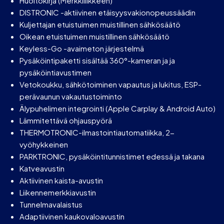
Huoltokirja (Merkkiliikkeen)
DISTRONIC -aktiivinen etäisyysvakionopeussäädin
Kuljettajan etuistuimen muistillinen sähkösäätö
Oikean etuistuimen muistillinen sähkösäätö
Keyless-Go -avaimeton järjestelmä
Pysäköintipaketti sisältää 360°-kameran ja ja
pysäköintiavustimen
Vetokoukku, sähkötoiminen vapautus ja lukitus, ESP-
perävaunun vakautustoiminto
Älypuhelimen integrointi (Apple Carplay & Android Auto)
Lämmitettävä ohjauspyörä
THERMOTRONIC-ilmastointiautomatiikka, 2-
vyöhykkeinen
PARKTRONIC, pysäköintitunnistimet edessä ja takana
Katveavustin
Aktiivinen kaista-avustin
Liikennemerkkiavustin
Tunnelmavalaistus
Adaptiivinen kaukovaloavustin