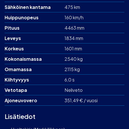
Sähköinen kantama
475 km
Huippunopeus
160 km/h
Pituus
4463 mm
Leveys
1834 mm
Korkeus
1601 mm
Kokonaismassa
2540 kg
Omamassa
2115 kg
Kiihtyvyys
6,0 s
Vetotapa
Neliveto
Ajoneuvovero
351,49 € / vuosi
Lisätiedot