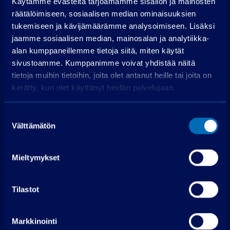
Käytämme evästeitä tarjoamamme sisällön ja mainosten
Rahoitusaika (kk):
räätälöimiseen, sosiaalisen median ominaisuuksien
Laske rahoitus
tukemiseen ja kävijämäärämme analysoimiseen. Lisäksi
jaamme sosiaalisen median, mainosalan ja analytiikka-
alan kumppaneillemme tietoja siitä, miten käytät
Käsiraha
0,00 €
sivustoamme. Kumppanimme voivat yhdistää näitä
Perustamismaksu
399,00 €
tietoja muihin tietoihin, joita olet antanut heille tai joita on
Rahoitettava osuus
42 009,00 €
kerätty, kun olet käyttänyt heidän palvelujaan.
Käsittelymaksu
19,00 €/kk
Korko
3,99 %
Suostumuksen
Välttämätön
valinta
Maksuerät
72 kpl á 657,05 €
Todellinen vuosikorko
5,4 %
Mieltymykset
Luottokustannukset
7 065,38 €
Hae rahoitusta
Tilastot
Edellyttää myönteisen luottopäätöksen.
Markkinointi