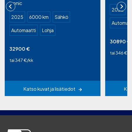
iconic
2022
2025
6000 km
Sähkö
Automaat
Automaatti
Lohja
30890
€
32900
€
tai 346 €/k
tai 347 €/kk
Katso kuvat ja lisätiedot
Kat