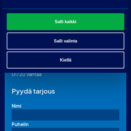
Salli kaikki
Ota yhteyttä
Salli valinta
PP-auto Vantaa
Kiellä
Petikontie 12
01720 Vantaa
Pyydä tarjous
Nimi
Puhelin