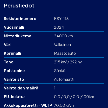
Perustiedot
Rekisterinumero
FSY-118
Vuosimalli
2024
Mittarilukema
24000 km
Väri
Valkoinen
Korimalli
Maastoauto
Teho
215 kW / 292 hv
Polttoaine
Sähkö
Vaihteisto
Automaatti
Vaihteiden määrä
1
EU-kulutus
0,0 / 0,0 / 0,0 l/100km
Akku­kapasiteetti - WLTP
70.50 kWh