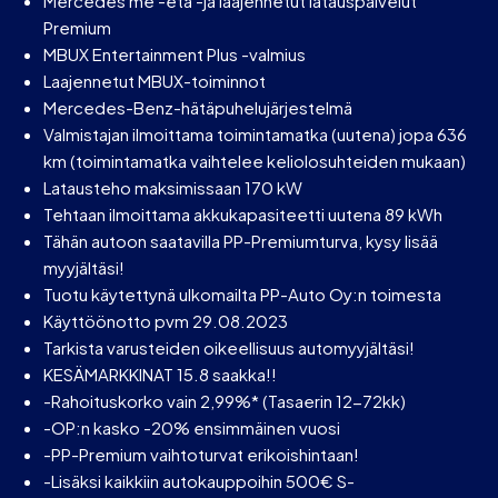
Mercedes me -etä -ja laajennetut latauspalvelut
Premium
MBUX Entertainment Plus -valmius
Laajennetut MBUX-toiminnot
Mercedes-Benz-hätäpuhelujärjestelmä
Valmistajan ilmoittama toimintamatka (uutena) jopa 636
km (toimintamatka vaihtelee keliolosuhteiden mukaan)
Latausteho maksimissaan 170 kW
Tehtaan ilmoittama akkukapasiteetti uutena 89 kWh
Tähän autoon saatavilla PP-Premiumturva, kysy lisää
myyjältäsi!
Tuotu käytettynä ulkomailta PP-Auto Oy:n toimesta
Käyttöönotto pvm 29.08.2023
Tarkista varusteiden oikeellisuus automyyjältäsi!
KESÄMARKKINAT 15.8 saakka!!
-Rahoituskorko vain 2,99%* (Tasaerin 12-72kk)
-OP:n kasko -20% ensimmäinen vuosi
-PP-Premium vaihtoturvat erikoishintaan!
-Lisäksi kaikkiin autokauppoihin 500€ S-