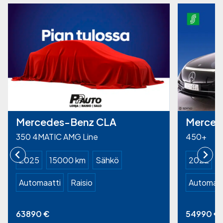
Mercedes-Benz CLA
Merced
350 4MATIC AMG Line
450+
2025
15000 km
Sähkö
2022
Automaatti
Raisio
Automaat
63890
€
54990
€