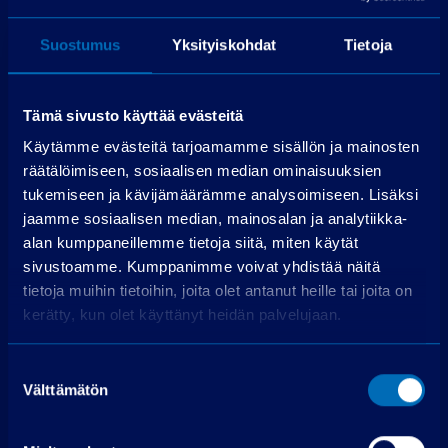
Allastie 1, 21200 Raisio
Suostumus
Yksityiskohdat
Tietoja
Puh.
075 3040 5310
Tämä sivusto käyttää evästeitä
Käytämme evästeitä tarjoamamme sisällön ja mainosten
Laske rahoitus
räätälöimiseen, sosiaalisen median ominaisuuksien
tukemiseen ja kävijämäärämme analysoimiseen. Lisäksi
Käsiraha (€):
jaamme sosiaalisen median, mainosalan ja analytiikka-
Suurempi viimeinen erä (€):
alan kumppaneillemme tietoja siitä, miten käytät
sivustoamme. Kumppanimme voivat yhdistää näitä
Rahoitusaika (kk):
tietoja muihin tietoihin, joita olet antanut heille tai joita on
Laske rahoitus
kerätty, kun olet käyttänyt heidän palvelujaan.
Käsiraha
0,00 €
Suostumuksen
Välttämätön
valinta
Perustamismaksu
399,00 €
Rahoitettava osuus
46 219,00 €