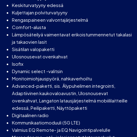
Keskiturvatyyny edessä
Kuljettajan polviturvatyyny
Rengaspaineen valvontajärjestelmä
Comfort-alusta
Lämpösäteilyä vaimentavat erikoistummennetut takalasi
ja takaovien lasit
Sisätilan valopaketti
Ulosnousevat ovenkahvat
Isofix
Dynamic select -valitsin
Monitoimiohjauspyörä, nahkaverhoiltu
Advanced-paketti, sis. Älypuhelimen integrointi,
Adaptiivinen kaukovaloavustin, Ulosnousevat
ovenkahvat, Langaton latausjärjestelmä mobiililaitteille
edessä, Peilipaketti, Näyttöpaketti
Digitaalinen radio
Kommunikaatiomoduuli (5G LTE)
Valmius EQ Remote- ja EQ Navigointipalvelulle