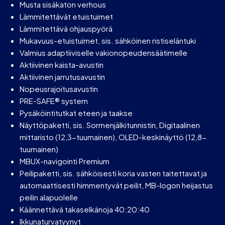
Musta sisäkaton verhous
Lämmitettävät etuistuimet
Lämmitettävä ohjauspyörä
Mukavuus-etuistuimet, sis. sähköinen ristiseläntuki
Valmius adaptiiviselle vakionopeudensäätimelle
Aktiivinen kaista-avustin
Aktiivinen jarrutusavustin
Nopeusrajoitusavustin
PRE-SAFE® system
Pysäköintitutkat eteen ja taakse
Näyttöpaketti, sis. Sormenjälkitunnistin, Digitaalinen
mittaristo (12,3-tuumainen), OLED-keskinäyttö (12,8-
tuumainen)
MBUX-navigointi Premium
Peilipaketti, sis. sähköisesti koria vasten taitettavat ja
automaattisesti himmentyvät peilit, MB-logon heijastus
peilin alapuolelle
Käännettävä takaselkänoja 40:20:40
Ikkunaturvatyynyt