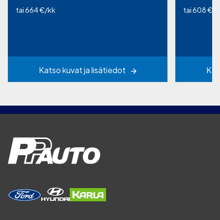
tai 664 €/kk
tai 608 €/k
Katso kuvat ja lisätiedot
Kat