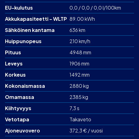
EU-kulutus
0,0 / 0,0 / 0,0 l/100km
Akku­kapasiteetti - WLTP
89.00 kWh
Sähköinen kantama
636 km
Huippunopeus
210 km/h
Pituus
4948 mm
Leveys
1906 mm
Korkeus
1492 mm
Kokonaismassa
2880 kg
Omamassa
2385 kg
Kiihtyvyys
7,3 s
Vetotapa
Takaveto
Ajoneuvovero
372,3 € / vuosi