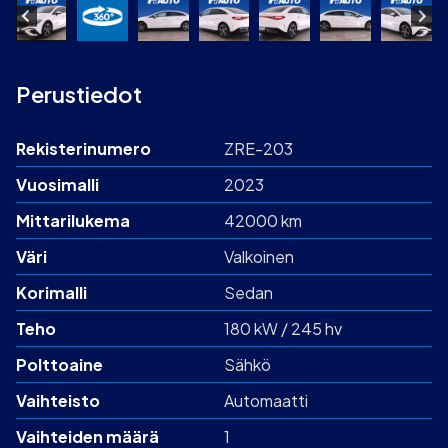
Perustiedot
Rekisterinumero
ZRE-203
Vuosimalli
2023
Mittarilukema
42000 km
Väri
Valkoinen
Korimalli
Sedan
Teho
180 kW / 245 hv
Polttoaine
Sähkö
Vaihteisto
Automaatti
Vaihteiden määrä
1