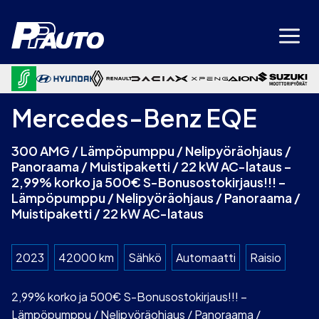
Siirry
sisältöön
Mercedes-Benz EQE
300 AMG / Lämpöpumppu / Nelipyöräohjaus /
Panoraama / Muistipaketti / 22 kW AC-lataus –
2,99% korko ja 500€ S-Bonusostokirjaus!!! –
Lämpöpumppu / Nelipyöräohjaus / Panoraama /
Muistipaketti / 22 kW AC-lataus
2023
42000 km
Sähkö
Automaatti
Raisio
2,99% korko ja 500€ S-Bonusostokirjaus!!! –
Lämpöpumppu / Nelipyöräohjaus / Panoraama /