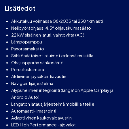
Lisätiedot
Akkutakuu voimassa 08/2033 tai 250 tkm asti
Nelipyöräohjaus, 4.5° ohjauskulmasäätö
22 kW sisäinen laturi, vaihtovirta (AC)
Lämpöpumppu
Panoraamakatto
Sähkösäätöiset istuimet edessä muistilla
Ohajuspyörän sähkösäätö
Peruutuskamera
Aktiivinen pysäköintiavustin
Navigointijärjestelmä
Älypuhelimen integrointi (langaton Apple Carplay ja
Android Auto)
Langaton latausjärjestelmä mobiililaitteille
Automaatti-ilmastointi
Adaptiivinen kaukovaloavustin
LED High Performance -ajovalot