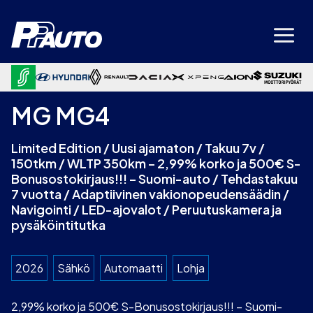
Siirry
sisältöön
MG MG4
Limited Edition / Uusi ajamaton / Takuu 7v /
150tkm / WLTP 350km – 2,99% korko ja 500€ S-
Bonusostokirjaus!!! – Suomi-auto / Tehdastakuu
7 vuotta / Adaptiivinen vakionopeudensäädin /
Navigointi / LED-ajovalot / Peruutuskamera ja
pysäköintitutka
2026
Sähkö
Automaatti
Lohja
2,99% korko ja 500€ S-Bonusostokirjaus!!! – Suomi-