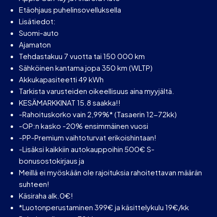
Etäohjaus puhelinsovelluksella
Lisätiedot:
Suomi-auto
Ajamaton
Tehdastakuu 7 vuotta tai 150 000 km
Sähköinen kantama jopa 350 km (WLTP)
Akkukapasiteetti 49 kWh
Tarkista varusteiden oikeellisuus aina myyjältä.
KESÄMARKKINAT 15.8 saakka!!
-Rahoituskorko vain 2,99%* (Tasaerin 12-72kk)
-OP:n kasko -20% ensimmäinen vuosi
-PP-Premium vaihtoturvat erikoishintaan!
-Lisäksi kaikkiin autokauppoihin 500€ S-
bonusostokirjaus ja
Meillä ei myöskään ole rajoituksia rahoitettavan määrän
suhteen!
Käsiraha alk.0€!
*Luotonperustaminen 399€ ja käsittelykulu 19€/kk