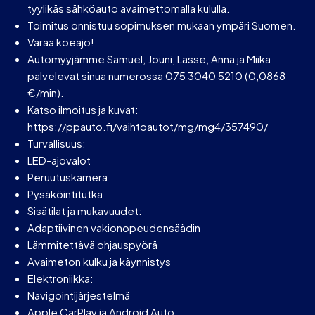
tyylikäs sähköauto avaimettomalla kululla.
Toimitus onnistuu sopimuksen mukaan ympäri Suomen.
Varaa koeajo!
Automyyjämme Samuel, Jouni, Lasse, Anna ja Miika
palvelevat sinua numerossa 075 3040 5210 (0,0868
€/min).
Katso ilmoitus ja kuvat:
https://ppauto.fi/vaihtoautot/mg/mg4/357490/
Turvallisuus:
LED-ajovalot
Peruutuskamera
Pysäköintitutka
Sisätilat ja mukavuudet:
Adaptiivinen vakionopeudensäädin
Lämmitettävä ohjauspyörä
Avaimeton kulku ja käynnistys
Elektroniikka:
Navigointijärjestelmä
Apple CarPlay ja Android Auto