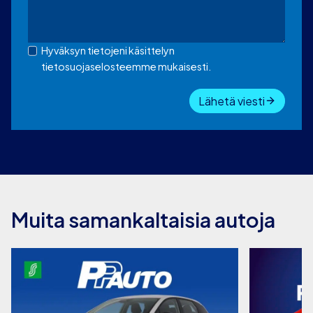
Hyväksyn tietojeni käsittelyn
tietosuojaselosteemme mukaisesti.
Lähetä viesti
Muita samankaltaisia autoja