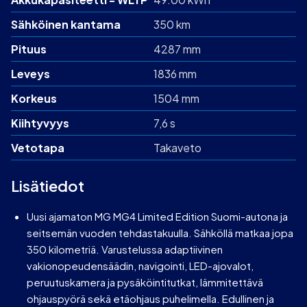
Sähköinen kantama
350 km
Pituus
4287 mm
Leveys
1836 mm
Korkeus
1504 mm
Kiihtyvyys
7,6 s
Vetotapa
Takaveto
Lisätiedot
Uusi ajamaton MG MG4 Limited Edition Suomi-autona ja
seitsemän vuoden tehdastakuulla. Sähköllä matkaa jopa
350 kilometriä. Varustelussa adaptiivinen
vakionopeudensäädin, navigointi, LED-ajovalot,
peruutuskamera ja pysäköintitutkat, lämmitettävä
ohjauspyörä sekä etäohjaus puhelimella. Edullinen ja