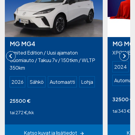
MG MG4
MG MG
Limited Edition / Uusi ajamaton
XPOWER
Suomiauto / Takuu 7v / 150tkm / WLTP
2024
350km
Automaat
2026
Sähkö
Automaatti
Lohja
32500
€
25500
€
tai 343 €/k
tai 272 €/kk
Katso kuvat ja lisätiedot
Kat