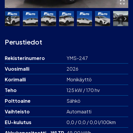
Perustiedot
Rekisterinumero
YMS-247
Vuosimalli
2026
Korimalli
Monikäyttö
Teho
125 kW / 170 hv
Polttoaine
Sähkö
Vaihteisto
Automaatti
EU-kulutus
0,0 / 0,0 / 0,0 l/100km
Akku­kapasiteetti - WLTP
49.00 kWh