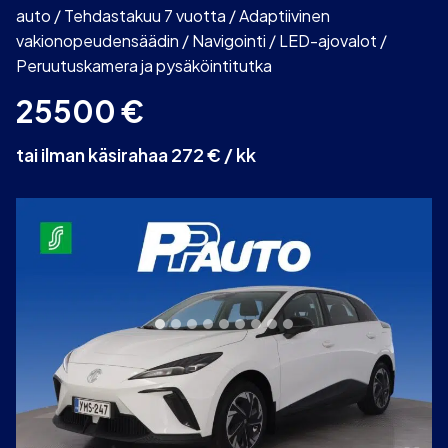
auto / Tehdastakuu 7 vuotta / Adaptiivinen
vakionopeudensäädin / Navigointi / LED-ajovalot /
Peruutuskamera ja pysäköintitutka
25500
€
tai ilman käsirahaa 272 € / kk