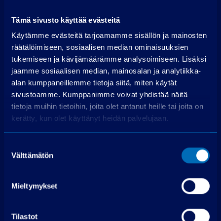
Luottokustannukset
5 048,68 €
Tämä sivusto käyttää evästeitä
Käytämme evästeitä tarjoamamme sisällön ja mainosten
Hae rahoitusta
räätälöimiseen, sosiaalisen median ominaisuuksien
tukemiseen ja kävijämäärämme analysoimiseen. Lisäksi
Edellyttää myönteisen luottopäätöksen.
jaamme sosiaalisen median, mainosalan ja analytiikka-
alan kumppaneillemme tietoja siitä, miten käytät
sivustoamme. Kumppanimme voivat yhdistää näitä
tietoja muihin tietoihin, joita olet antanut heille tai joita on
kerätty, kun olet käyttänyt heidän palvelujaan.
Suostumuksen
Ota yhteyttä
Välttämätön
valinta
PP-auto Lohja
Mieltymykset
Maksjoentie 8
08200 Lohja
Tilastot
Soita puh. 075 3040 5210