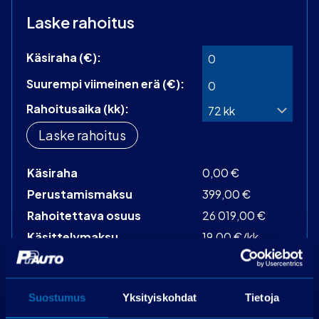
Laske rahoitus
Käsiraha (€):
Suurempi viimeinen erä (€):
Rahoitusaika (kk):
Laske rahoitus
Käsiraha
0,00 €
Perustamismaksu
399,00 €
Rahoitettava osuus
26 019,00 €
Käsittelymaksu
19,00 €/kk
Korko
3,99 %
72 kpl á 406,95
Maksuerät
€
Suostumus
Yksityiskohdat
Tietoja
Todellinen vuosikorko
6,3 %