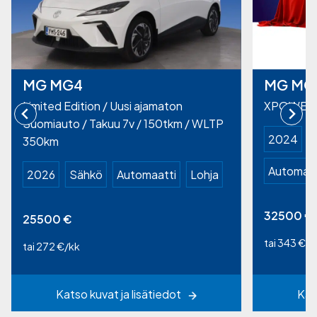
MG MG4
MG MG
Limited Edition / Uusi ajamaton
XPOWER
Suomiauto / Takuu 7v / 150tkm / WLTP
2024
350km
Automaat
2026
Sähkö
Automaatti
Lohja
32500
€
25500
€
tai 343 €/k
tai 272 €/kk
Katso kuvat ja lisätiedot
Kat