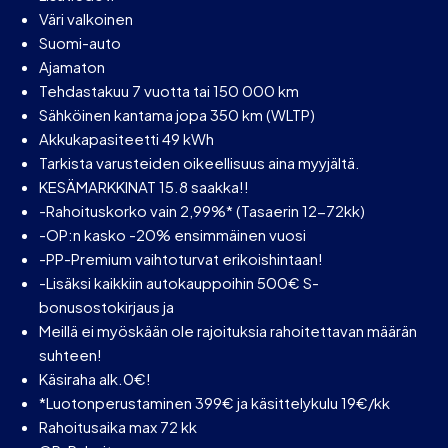
Väri valkoinen
Suomi-auto
Ajamaton
Tehdastakuu 7 vuotta tai 150 000 km
Sähköinen kantama jopa 350 km (WLTP)
Akkukapasiteetti 49 kWh
Tarkista varusteiden oikeellisuus aina myyjältä.
KESÄMARKKINAT 15.8 saakka!!
-Rahoituskorko vain 2,99%* (Tasaerin 12-72kk)
-OP:n kasko -20% ensimmäinen vuosi
-PP-Premium vaihtoturvat erikoishintaan!
-Lisäksi kaikkiin autokauppoihin 500€ S-
bonusostokirjaus ja
Meillä ei myöskään ole rajoituksia rahoitettavan määrän
suhteen!
Käsiraha alk.0€!
*Luotonperustaminen 399€ ja käsittelykulu 19€/kk
Rahoitusaika max 72 kk