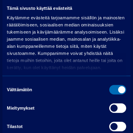
Luottokustannukset
5 048,68 €
Tämä sivusto käyttää evästeitä
Hae rahoitusta
Käytämme evästeitä tarjoamamme sisällön ja mainosten
räätälöimiseen, sosiaalisen median ominaisuuksien
Edellyttää myönteisen luottopäätöksen.
tukemiseen ja kävijämäärämme analysoimiseen. Lisäksi
jaamme sosiaalisen median, mainosalan ja analytiikka-
alan kumppaneillemme tietoja siitä, miten käytät
sivustoamme. Kumppanimme voivat yhdistää näitä
tietoja muihin tietoihin, joita olet antanut heille tai joita on
kerätty, kun olet käyttänyt heidän palvelujaan.
Ota yhteyttä
Suostumuksen
Välttämätön
valinta
PP-auto Raisio
Mieltymykset
Kuninkojankaari 3
21280 Raisio
Soita puh. 075 3040 5310
Tilastot