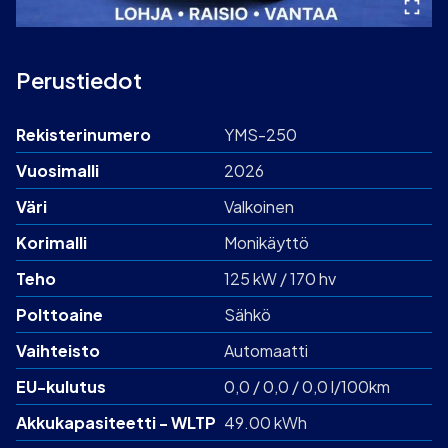
Perustiedot
Rekisterinumero
YMS-250
Vuosimalli
2026
Väri
Valkoinen
Korimalli
Monikäyttö
Teho
125 kW / 170 hv
Polttoaine
Sähkö
Vaihteisto
Automaatti
EU-kulutus
0,0 / 0,0 / 0,0 l/100km
Akku­kapasiteetti - WLTP
49.00 kWh