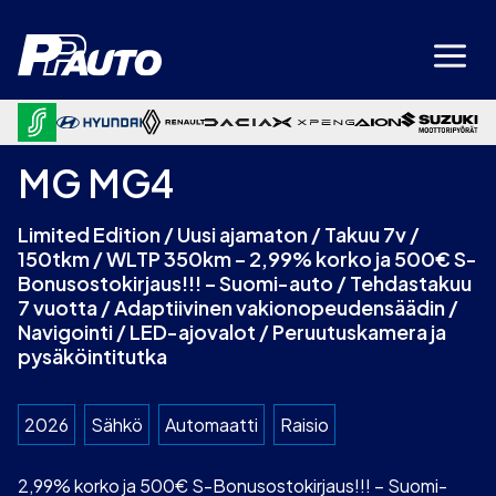
Siirry
sisältöön
MG MG4
Limited Edition / Uusi ajamaton / Takuu 7v /
150tkm / WLTP 350km – 2,99% korko ja 500€ S-
Bonusostokirjaus!!! – Suomi-auto / Tehdastakuu
7 vuotta / Adaptiivinen vakionopeudensäädin /
Navigointi / LED-ajovalot / Peruutuskamera ja
pysäköintitutka
2026
Sähkö
Automaatti
Raisio
2,99% korko ja 500€ S-Bonusostokirjaus!!! – Suomi-