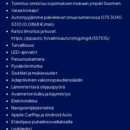
Toimitus onnistuu sopimuksen mukaan ympäri Suomen.
Varaa koeajo!
Automyyjämme palvelevat sinua numerossa 075 3040
5310 (0,0868 €/min).
Katso ilmoitus ja kuvat:
https://ppauto.fi/vaihtoautot/mg/mg4/357515/
Turvallisuus:
LED-ajovalot
Peruutuskamera
Pysäköintitutka
Sisätilat ja mukavuudet:
Adaptiivinen vakionopeudensäädin
Lämmitettävä ohjauspyörä
Avaimeton kulku ja käynnistys
Elektroniikka:
Navigointijärjestelmä
Apple CarPlay ja Android Auto
Etäohjaus puhelinsovelluksella
Lisätiedot: