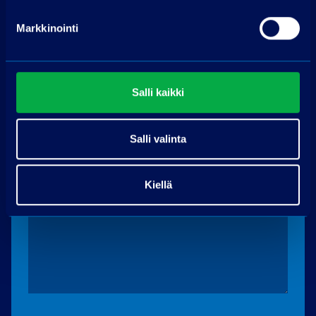
Pyydä tarjous
Markkinointi
Nimi
Salli kaikki
Puhelin
Salli valinta
Sähköpostiosoite
*
Kiellä
Muu viesti