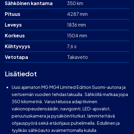
Sähköinen kantama
350 km
Pituus
4287 mm
Leveys
1836 mm
Korkeus
1504 mm
Kiihtyvyys
7,6 s
Vetotapa
Takaveto
Lisätiedot
Uusi ajamaton MG MG4 Limited Edition Suomi-autona ja
seitsemän vuoden tehdastakuulla. Sähköllä matkaa jopa
350 kilometriä. Varustelussa adaptiivinen
vakionopeudensäädin, navigointi, LED-ajovalot,
peruutuskamera ja pysäköintitutkat, lämmitettävä
ohjauspyörä sekä etäohjaus puhelimella. Edullinen ja
tyylikäs sähköauto avaimettomalla kululla.