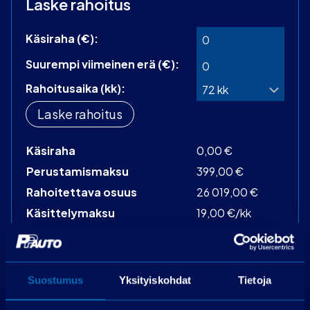
Laske rahoitus
Käsiraha (€):
Suurempi viimeinen erä (€):
Rahoitusaika (kk):
Laske rahoitus
Käsiraha
0,00 €
Perustamismaksu
399,00 €
Rahoitettava osuus
26 019,00 €
Käsittelymaksu
19,00 €/kk
Korko
3,99 %
72 kpl á 406,95
Maksuerät
€
Suostumus
Yksityiskohdat
Tietoja
Todellinen vuosikorko
6,3 %