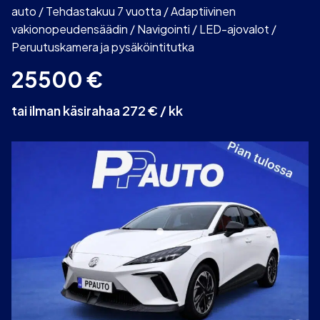
auto / Tehdastakuu 7 vuotta / Adaptiivinen
vakionopeudensäädin / Navigointi / LED-ajovalot /
Peruutuskamera ja pysäköintitutka
25500
€
tai ilman käsirahaa 272 € / kk