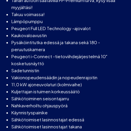
Tähän autoon saatavilla PP-Premiumturva, kysy lisää
myyjältäsi!
Takuu voimassa!
Lämpöpumppu
Peugeot Full LED Technology -ajovalot
Kaukovaloavustin
Pysäköintitutka edessä ja takana sekä 180 -
peruutuskamera
Peugeot i-Connect -tietoviihdejärjestelmä 10"
kosketusnäyttö
Sadetunnistin
Vakionopeudensäädin ja nopeudenrajoitin
11,0 kW ajoneuvolaturi (kolmivaihe)
Kuljettajan istuimen korkeussäätö
Sähkötoiminen seisontajarru
Nahkaverhoiltu ohjauspyörä
Käynnistyspainike
Sähkötoimiset lasinnostajat edessä
Sähkötoimiset lasinnostajat takana