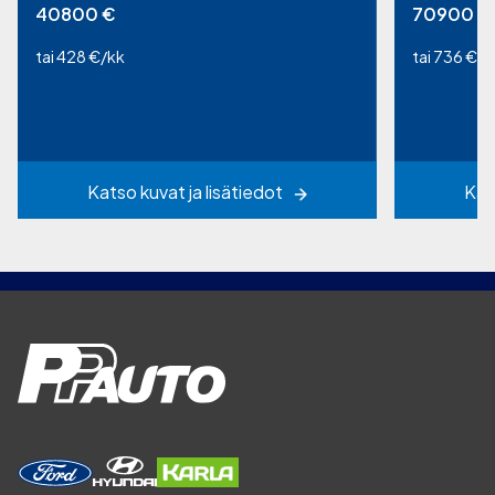
40800
€
70900
€
tai 428 €/kk
tai 736 €/k
Katso kuvat ja lisätiedot
Kat