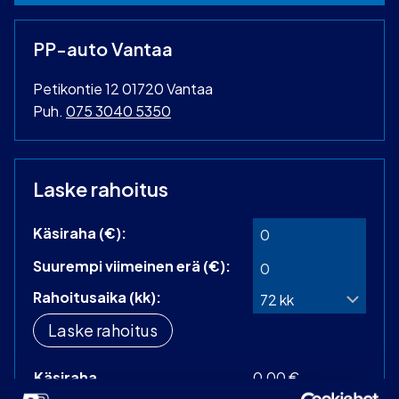
PP-auto Vantaa
Petikontie 12 01720 Vantaa
Puh.
075 3040 5350
Laske rahoitus
Käsiraha (€):
Suurempi viimeinen erä (€):
Rahoitusaika (kk):
Laske rahoitus
Käsiraha
0,00 €