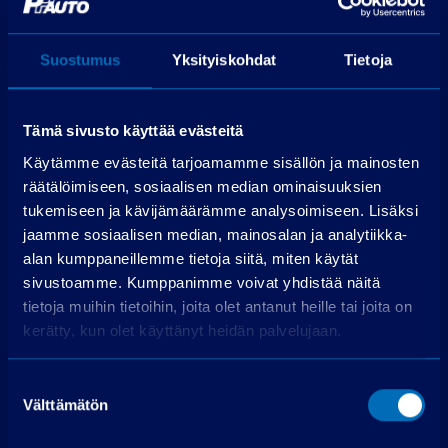
Perustamismaksu
399,00 €
Rahoitettava osuus
24 919,00 €
Suostumus
Yksityiskohdat
Tietoja
Käsittelymaksu
19,00 €/kk
Korko
3,99 %
Maksuerät
72 kpl á 389,75 €
Tämä sivusto käyttää evästeitä
Todellinen vuosikorko
6,4 %
Käytämme evästeitä tarjoamamme sisällön ja mainosten
Luottokustannukset
4 909,91 €
räätälöimiseen, sosiaalisen median ominaisuuksien
tukemiseen ja kävijämäärämme analysoimiseen. Lisäksi
jaamme sosiaalisen median, mainosalan ja analytiikka-
Hae rahoitusta
alan kumppaneillemme tietoja siitä, miten käytät
Edellyttää myönteisen luottopäätöksen.
sivustoamme. Kumppanimme voivat yhdistää näitä
tietoja muihin tietoihin, joita olet antanut heille tai joita on
kerätty, kun olet käyttänyt heidän palvelujaan.
Suostumuksen
Välttämätön
valinta