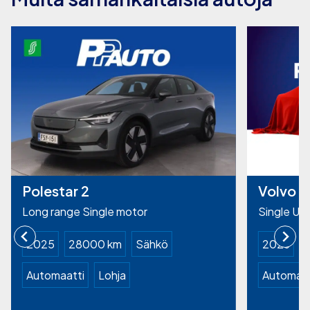
Polestar 2
Volvo 
Long range Single motor
Single Ult
2025
28000 km
Sähkö
2026
1
Automaatti
Lohja
Automaat