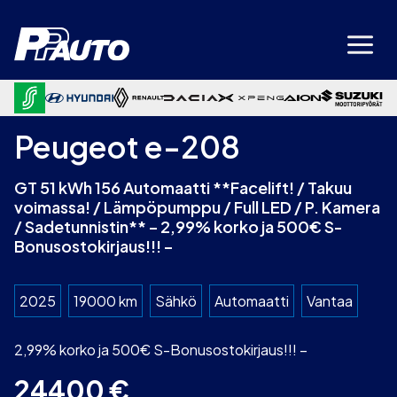
Siirry
sisältöön
Peugeot e-208
GT 51 kWh 156 Automaatti **Facelift! / Takuu
voimassa! / Lämpöpumppu / Full LED / P. Kamera
/ Sadetunnistin** – 2,99% korko ja 500€ S-
Bonusostokirjaus!!! –
2025
19000 km
Sähkö
Automaatti
Vantaa
2,99% korko ja 500€ S-Bonusostokirjaus!!! –
24400
€