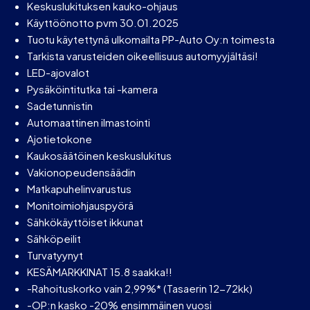
Keskuslukituksen kauko-ohjaus
Käyttöönotto pvm 30.01.2025
Tuotu käytettynä ulkomailta PP-Auto Oy:n toimesta
Tarkista varusteiden oikeellisuus automyyjältäsi!
LED-ajovalot
Pysäköintitutka tai -kamera
Sadetunnistin
Automaattinen ilmastointi
Ajotietokone
Kaukosäätöinen keskuslukitus
Vakionopeudensäädin
Matkapuhelinvarustus
Monitoimiohjauspyörä
Sähkökäyttöiset ikkunat
Sähköpeilit
Turvatyynyt
KESÄMARKKINAT 15.8 saakka!!
-Rahoituskorko vain 2,99%* (Tasaerin 12-72kk)
-OP:n kasko -20% ensimmäinen vuosi