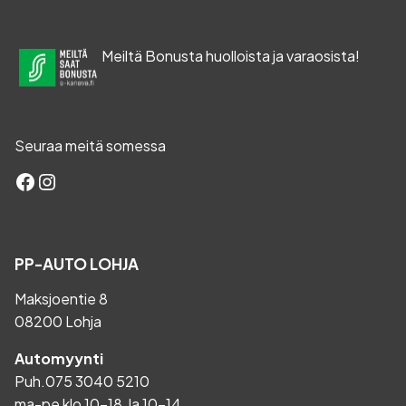
Meiltä Bonusta huolloista ja varaosista!
Seuraa meitä somessa
Facebook
Instagram
PP-AUTO LOHJA
Maksjoentie 8
08200 Lohja
Automyynti
Puh.
075 3040 5210
ma-pe klo 10-18, la 10-14