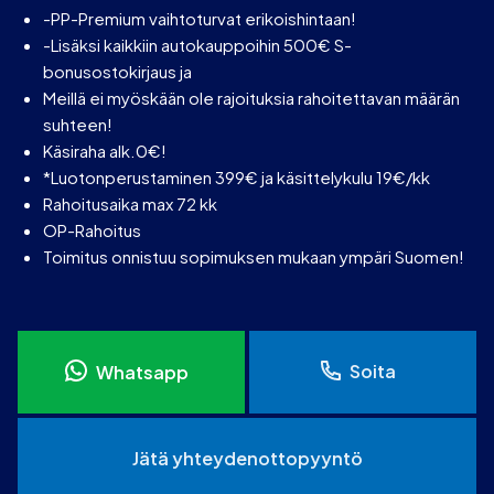
-PP-Premium vaihtoturvat erikoishintaan!
-Lisäksi kaikkiin autokauppoihin 500€ S-
bonusostokirjaus ja
Meillä ei myöskään ole rajoituksia rahoitettavan määrän
suhteen!
Käsiraha alk.0€!
*Luotonperustaminen 399€ ja käsittelykulu 19€/kk
Rahoitusaika max 72 kk
OP-Rahoitus
Toimitus onnistuu sopimuksen mukaan ympäri Suomen!
Soita
Whatsapp
Jätä yhteydenottopyyntö