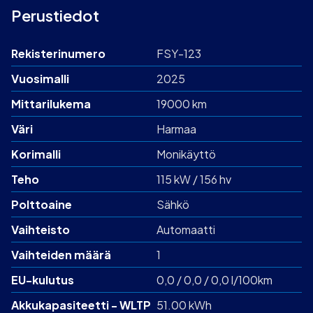
Perustiedot
Rekisterinumero
FSY-123
Vuosimalli
2025
Mittarilukema
19000 km
Väri
Harmaa
Korimalli
Monikäyttö
Teho
115 kW / 156 hv
Polttoaine
Sähkö
Vaihteisto
Automaatti
Vaihteiden määrä
1
EU-kulutus
0,0 / 0,0 / 0,0 l/100km
Akku­kapasiteetti - WLTP
51.00 kWh