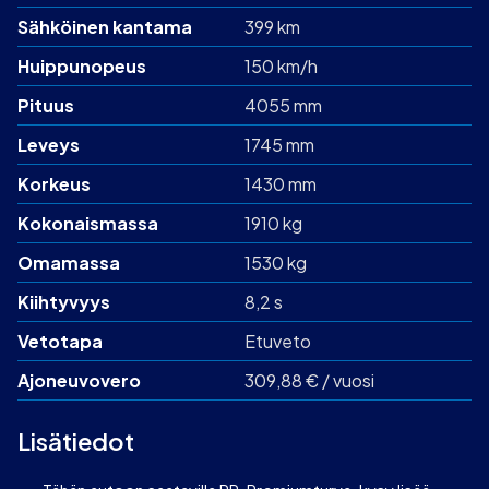
Sähköinen kantama
399 km
Huippunopeus
150 km/h
Pituus
4055 mm
Leveys
1745 mm
Korkeus
1430 mm
Kokonaismassa
1910 kg
Omamassa
1530 kg
Kiihtyvyys
8,2 s
Vetotapa
Etuveto
Ajoneuvovero
309,88 € / vuosi
Lisätiedot