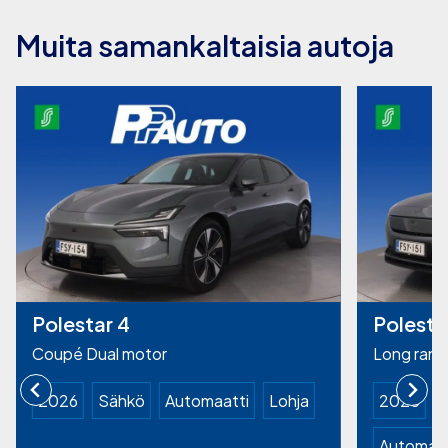
Muita samankaltaisia autoja
Polestar 4
Polesta
Coupé Dual motor
Long rang
2026
Sähkö
Automaatti
Lohja
2025
Automaat