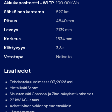
Akku­kapasiteetti - WLTP
100.00 kWh
Sähköinen kantama
590 km
Pituus
4840 mm
Leveys
2139 mm
Korkeus
1534 mm
Kiihtyvyys
3,8 s
Vetotapa
Neliveto
Lisätiedot
Tehdastakuu voimassa 03/2028 asti
Metalliväri Storm
Sisustan väri Charcoal ja Zinc-sävyiset koristeet
22 kW AC-lataus
Adaptiivinen vakionopeudensäädin
Lämpöpumppu