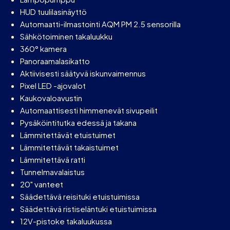
HUD tuulilasinäyttö
Automaatti-ilmastointi AQM PM 2.5 sensorilla
Sähkötoiminen takaluukku
360° kamera
Panoraamalasikatto
Aktiivisesti säätyvä iskunvaimennus
Pixel LED -ajovalot
Kaukovaloavustin
Automaattisesti himmenevät sivupeilit
Pysäköintitutka edessä ja takana
Lämmitettävät etuistuimet
Lämmitettävät takaistuimet
Lämmitettävä ratti
Tunnelmavalaistus
20" vanteet
Säädettävä reisituki etuistuimissa
Säädettävä ristiseläntuki etuistuimissa
12V-pistoke takaluukussa