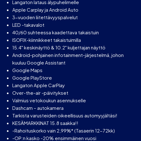
Langaton lataus älypuhelimelle
Apple Carplay ja Android Auto
3-vuoden liitettävyyspalvelut
LED -takavalot
40/60 suhteessa kaadettava takaistuin
ISOFIX-kiinnikkeet takaistuimilla
15.4" keskinäyttö & 10.2" kuljettajan näyttö
Android-pohjainen infotainment-järjestelmä, johon
kuuluu Google Assistant
Google Maps
Google PlayStore
Langaton Apple CarPlay
Over-the-air -päivitykset
Valmius vetokoukun asennukselle
Dashcam – autokamera
Tarkista varusteiden oikeellisuus automyyjältäsi!
KESÄMARKKINAT 15.8 saakka!!
-Rahoituskorko vain 2,99%* (Tasaerin 12-72kk)
-OP:n kasko -20% ensimmäinen vuosi