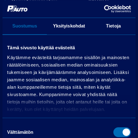
Perustamismaksu
399,00 €
Rahoitettava osuus
60 499,00 €
Käsittelymaksu
19,00 €/kk
Suostumus
Yksityiskohdat
Tietoja
Korko
3,99 %
72 kpl á 946,24
Maksuerät
€
Tämä sivusto käyttää evästeitä
Todellinen vuosikorko
5,0 %
Käytämme evästeitä tarjoamamme sisällön ja mainosten
Luottokustannukset
9 397,49 €
räätälöimiseen, sosiaalisen median ominaisuuksien
tukemiseen ja kävijämäärämme analysoimiseen. Lisäksi
jaamme sosiaalisen median, mainosalan ja analytiikka-
Hae rahoitusta
alan kumppaneillemme tietoja siitä, miten käytät
Edellyttää myönteisen luottopäätöksen.
sivustoamme. Kumppanimme voivat yhdistää näitä
tietoja muihin tietoihin, joita olet antanut heille tai joita on
kerätty, kun olet käyttänyt heidän palvelujaan.
Suostumuksen
Välttämätön
valinta