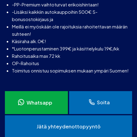
-PP-Premium vaihtoturvat erikoishintaan!
-Lisäksi kaikkiin autokauppoihin 500€ S-
bonusostokirjaus ja
Meillä ei myöskään ole rajoituksia rahoitettavan määrän
suhteen!
Käsiraha alk.0€!
*Luotonperustaminen 399€ ja käsittelykulu 19€/kk
Rahoitusaika max 72 kk
OP-Rahoitus
Toimitus onnistuu sopimuksen mukaan ympäri Suomen!
Soita
Whatsapp
Jätä yhteydenottopyyntö