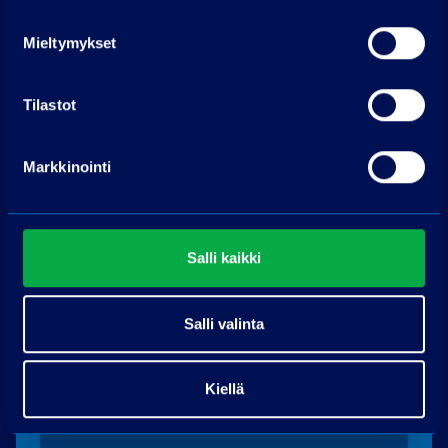
Ota yhteyttä
Mieltymykset
PP-auto Raisio
Tilastot
Kuninkojankaari 3
21280 Raisio
Markkinointi
Soita puh. 075 3040 5310
Pyydä tarjous
Salli kaikki
Nimi
Salli valinta
Puhelin
Kiellä
Sähköpostiosoite
*