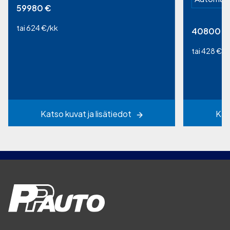
59980
€
tai 624 €/kk
40800
€
tai 428 €/k
Katso kuvat ja lisätiedot
Kat