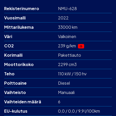
Rekisterinumero
NMU-628
Vuosimalli
2022
Mittarilukema
33000 km
Väri
Valkoinen
CO2
239 g/km
G
Korimalli
Pakettiauto
Moottorikoko
2299 cm3
Teho
110 kW / 150 hv
Polttoaine
Diesel
Vaihteisto
Manuaali
Vaihteiden määrä
6
EU-kulutus
0,0 / 0,0 / 9,9 l/100km