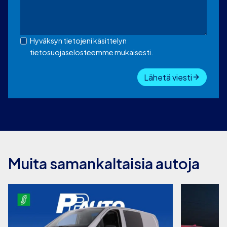
Hyväksyn tietojeni käsittelyn
tietosuojaselosteemme mukaisesti.
Lähetä viesti
Muita samankaltaisia autoja