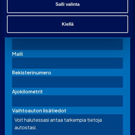
Salli valinta
Vaihtoauton tiedot
Kiellä
(täytä jos tarjoat vaihdossa autoa)
Merkki
Malli
Rekisterinumero
Ajokilometrit
Vaihtoauton lisätiedot