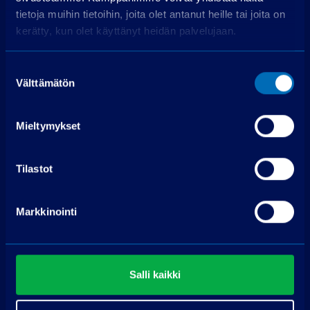
Soita puh. 075 3040 5210
tietoja muihin tietoihin, joita olet antanut heille tai joita on
kerätty, kun olet käyttänyt heidän palvelujaan.
Pyydä tarjous
Suostumuksen
Nimi
Välttämätön
valinta
Puhelin
Mieltymykset
Sähköpostiosoite
*
Tilastot
Muu viesti
Markkinointi
Salli kaikki