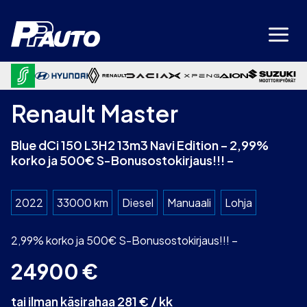
Siirry
sisältöön
Renault Master
Blue dCi 150 L3H2 13m3 Navi Edition – 2,99%
korko ja 500€ S-Bonusostokirjaus!!! –
2022
33000 km
Diesel
Manuaali
Lohja
2,99% korko ja 500€ S-Bonusostokirjaus!!! –
24900
€
tai ilman käsirahaa 281 € / kk