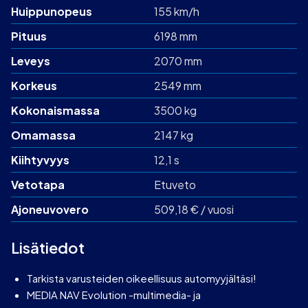
Huippunopeus
155 km/h
Pituus
6198 mm
Leveys
2070 mm
Korkeus
2549 mm
Kokonaismassa
3500 kg
Omamassa
2147 kg
Kiihtyvyys
12,1 s
Vetotapa
Etuveto
Ajoneuvovero
509,18 € / vuosi
Lisätiedot
Tarkista varusteiden oikeellisuus automyyjältäsi!
MEDIA NAV Evolution -multimedia- ja