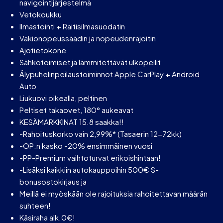
navigointijärjestelmä
Vetokoukku
Ilmastointi + Raitisilmasuodatin
Vakionopeussäädin ja nopeudenrajoitin
Ajotietokone
Sähkötoimiset ja lämmitettävät ulkopeilit
Älypuhelinpeilaustoiminnot Apple CarPlay + Android
Auto
Liukuovi oikealla, peltinen
Peltiset takaovet, 180° aukeavat
KESÄMARKKINAT 15.8 saakka!!
-Rahoituskorko vain 2,99%* (Tasaerin 12-72kk)
-OP:n kasko -20% ensimmäinen vuosi
-PP-Premium vaihtoturvat erikoishintaan!
-Lisäksi kaikkiin autokauppoihin 500€ S-
bonusostokirjaus ja
Meillä ei myöskään ole rajoituksia rahoitettavan määrän
suhteen!
Käsiraha alk.0€!