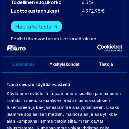
Todellinen vuosikorko
6,3 %
Luottokustannukset
4 972,95 €
Hae rahoitusta
Edellyttää myönteisen luottopäätöksen.
Suostumus
Yksityiskohdat
Tietoja
Tämä sivusto käyttää evästeitä
Ota yhteyttä
Käytämme evästeitä tarjoamamme sisällön ja mainosten
räätälöimiseen, sosiaalisen median ominaisuuksien
tukemiseen ja kävijämäärämme analysoimiseen. Lisäksi
PP-auto Lohja
jaamme sosiaalisen median, mainosalan ja analytiikka-
Maksjoentie 8
alan kumppaneillemme tietoja siitä, miten käytät
08200 Lohja
sivustoamme. Kumppanimme voivat yhdistää näitä