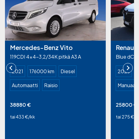
Mercedes-Benz Vito
Renault
119CDI 4×4-3,2/34K pitkä A3 A
Blue dCi 
2021
176000 km
Diesel
2023
Automaatti
Raisio
Manuaali
38880
€
25800
€
tai 433 €/kk
tai 275 €/k