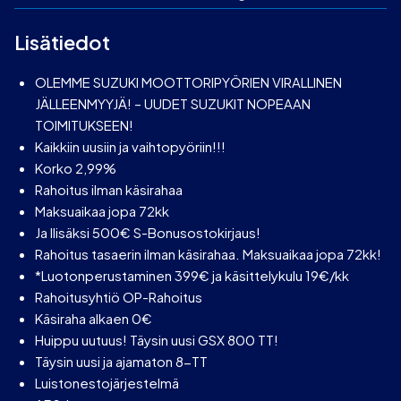
Lisätiedot
OLEMME SUZUKI MOOTTORIPYÖRIEN VIRALLINEN
JÄLLEENMYYJÄ! – UUDET SUZUKIT NOPEAAN
TOIMITUKSEEN!
Kaikkiin uusiin ja vaihtopyöriin!!!
Korko 2,99%
Rahoitus ilman käsirahaa
Maksuaikaa jopa 72kk
Ja llisäksi 500€ S-Bonusostokirjaus!
Rahoitus tasaerin ilman käsirahaa. Maksuaikaa jopa 72kk!
*Luotonperustaminen 399€ ja käsittelykulu 19€/kk
Rahoitusyhtiö OP-Rahoitus
Käsiraha alkaen 0€
Huippu uutuus! Täysin uusi GSX 800 TT!
Täysin uusi ja ajamaton 8-TT
Luistonestojärjestelmä