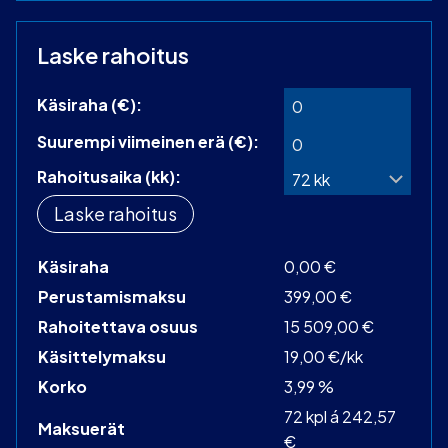
Laske rahoitus
Käsiraha (€):
Suurempi viimeinen erä (€):
Rahoitusaika (kk):
Laske rahoitus
Käsiraha
0,00 €
Perustamismaksu
399,00 €
Rahoitettava osuus
15 509,00 €
Käsittelymaksu
19,00 €/kk
Korko
3,99 %
72 kpl á 242,57
Maksuerät
€