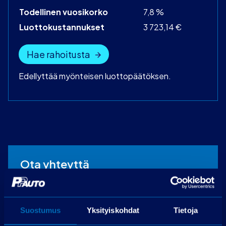
Todellinen vuosikorko
7,8 %
Luottokustannukset
3 723,14 €
Hae rahoitusta
Edellyttää myönteisen luottopäätöksen.
Ota yhteyttä
PP-auto Lohja
Maksjoentie 8
Suostumus
Yksityiskohdat
Tietoja
08200 Lohja