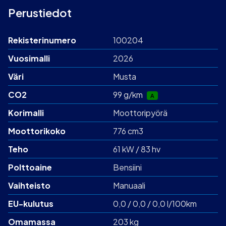
Perustiedot
Rekisterinumero
100204
Vuosimalli
2026
Väri
Musta
CO2
99 g/km
A
Korimalli
Moottoripyörä
Moottorikoko
776 cm3
Teho
61 kW / 83 hv
Polttoaine
Bensiini
Vaihteisto
Manuaali
EU-kulutus
0,0 / 0,0 / 0,0 l/100km
Omamassa
203 kg