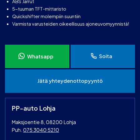
ABS Jarrut
5-tuuman TFT-mittaristo
Quickshifter molempiin suuntiin
Varmista varusteiden oikeellisuus ajoneuvomyynnistä!
Soita
Whatsapp
Jätä yhteydenottopyyntö
PP-auto Lohja
Maksjoentie 8, 08200 Lohja
Puh.
075 3040 5210