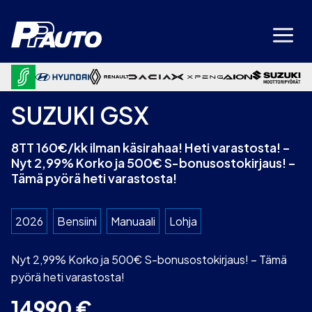
Siirry
sisältöön
SUZUKI GSX
8TT 160€/kk ilman käsirahaa! Heti varastosta! –
Nyt 2,99% Korko ja 500€ S-bonusostokirjaus! –
Tämä pyörä heti varastosta!
2026
Bensiini
Manuaali
Lohja
Nyt 2,99% Korko ja 500€ S-bonusostokirjaus! – Tämä
pyörä heti varastosta!
14990
€