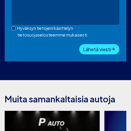
Hyväksyn tietojeni käsittelyn
tietosuojaselosteemme mukaisesti.
Lähetä viesti
Muita samankaltaisia autoja