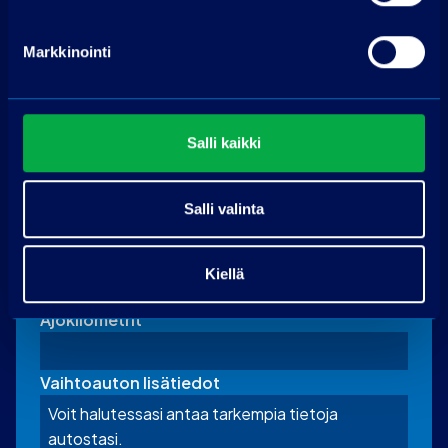
Markkinointi
Vaihtoauton tiedot
(täytä jos tarjoat vaihdossa autoa)
Merkki
Salli kaikki
Malli
Salli valinta
Rekisterinumero
Kiellä
Ajokilometrit
Vaihtoauton lisätiedot