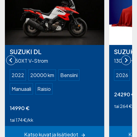
SUZUKI DL
SUZUKI
1050XT V-Strom
1300R Ha
2022
20000 km
Bensiini
2026
B
Manuaali
Raisio
24290
€
tai 264 €/k
14990
€
tai 174 €/kk
Katso kuvat ja lisätiedot
Kat