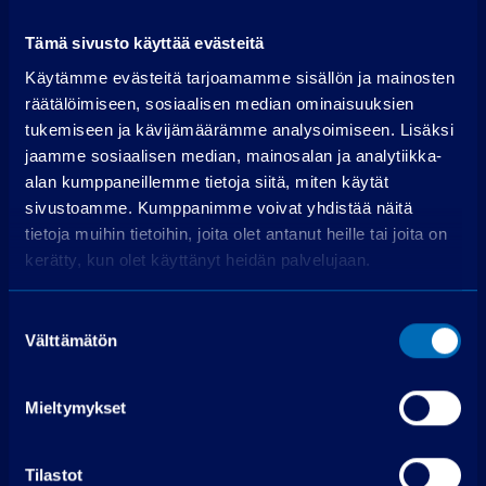
Soita puh. 075 3040 5210
Tämä sivusto käyttää evästeitä
Pyydä tarjous
Käytämme evästeitä tarjoamamme sisällön ja mainosten
räätälöimiseen, sosiaalisen median ominaisuuksien
tukemiseen ja kävijämäärämme analysoimiseen. Lisäksi
Nimi
jaamme sosiaalisen median, mainosalan ja analytiikka-
alan kumppaneillemme tietoja siitä, miten käytät
Puhelin
sivustoamme. Kumppanimme voivat yhdistää näitä
tietoja muihin tietoihin, joita olet antanut heille tai joita on
kerätty, kun olet käyttänyt heidän palvelujaan.
Sähköpostiosoite
*
Suostumuksen
Muu viesti
Välttämätön
valinta
Mieltymykset
Tilastot