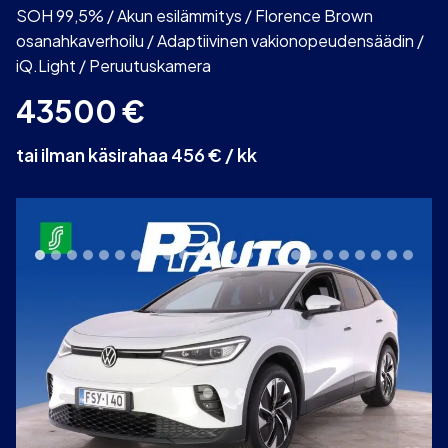
SOH 99,5% / Akun esilämmitys / Florence Brown
osanahkaverhoilu / Adaptiivinen vakionopeudensäädin /
iQ.Light / Peruutuskamera
43500
€
tai ilman käsirahaa 456 € / kk