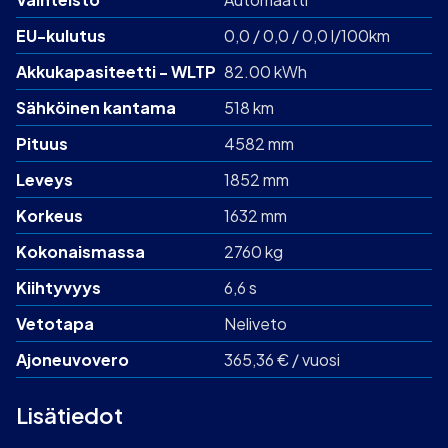
EU-kulutus
0,0 / 0,0 / 0,0 l/100km
Akku­kapasiteetti - WLTP
82.00 kWh
Sähköinen kantama
518 km
Pituus
4582 mm
Leveys
1852 mm
Korkeus
1632 mm
Kokonaismassa
2760 kg
Kiihtyvyys
6,6 s
Vetotapa
Neliveto
Ajoneuvovero
365,36 € / vuosi
Lisätiedot