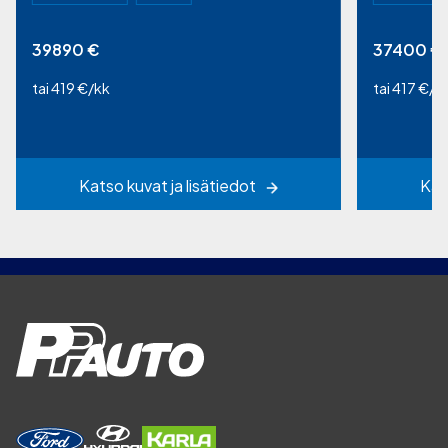
39890
€
37400
€
tai 419 €/kk
tai 417 €/k
Katso kuvat ja lisätiedot
Kat