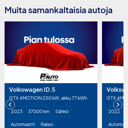
Muita samankaltaisia autoja
Volkswagen ID.5
Volkswa
GTX 4MOTION 250 kW, akku 77 kWh
GTX 4MOT
2023
37000 km
Sähkö
2022
Automaatti
Raisio
Automaat