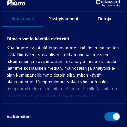
Rahoitettava osuus
44 019,00 €
Käsittelymaksu
19,00 €/kk
Suostumus
Yksityiskohdat
Tietoja
Korko
3,99 %
72 kpl á 688,48
Maksuerät
€
Tämä sivusto käyttää evästeitä
Todellinen vuosikorko
5,4 %
Käytämme evästeitä tarjoamamme sisällön ja mainosten
räätälöimiseen, sosiaalisen median ominaisuuksien
Luottokustannukset
7 318,91 €
tukemiseen ja kävijämäärämme analysoimiseen. Lisäksi
jaamme sosiaalisen median, mainosalan ja analytiikka-
Hae rahoitusta
alan kumppaneillemme tietoja siitä, miten käytät
sivustoamme. Kumppanimme voivat yhdistää näitä
Edellyttää myönteisen luottopäätöksen.
tietoja muihin tietoihin, joita olet antanut heille tai joita on
kerätty, kun olet käyttänyt heidän palvelujaan.
Suostumuksen
Välttämätön
valinta