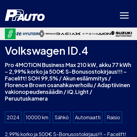
Siirry
sisältöön
Volkswagen ID.4
Pro 4MOTION Business Max 210 kW, akku 77 kWh
– 2,99% korko ja 500€ S-Bonusostokirjaus!!! –
Facelift! SOH 99,5% / Akun esilämmitys /
Florence Brown osanahkaverhoilu / Adaptiivinen
vakionopeudensäädin / iQ.Light /
Peruutuskamera
2024
10000 km
Sähkö
Automaatti
Raisio
2,99% korko ja 500€ S-Bonusostokirjaus!!! – Facelift!