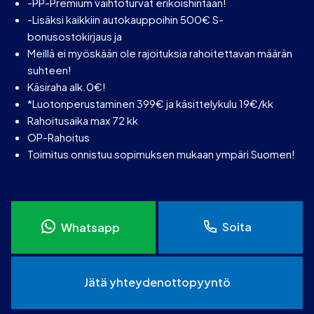
-PP-Premium vaihtoturvat erikoishintaan!
-Lisäksi kaikkiin autokauppoihin 500€ S-
bonusostokirjaus ja
Meillä ei myöskään ole rajoituksia rahoitettavan määrän
suhteen!
Käsiraha alk.0€!
*Luotonperustaminen 399€ ja käsittelykulu 19€/kk
Rahoitusaika max 72 kk
OP-Rahoitus
Toimitus onnistuu sopimuksen mukaan ympäri Suomen!
Soita
Whatsapp
Jätä yhteydenottopyyntö