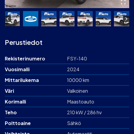
Perustiedot
Rekisterinumero
FSY-140
Vuosimalli
2024
Mittarilukema
10000 km
Väri
Valkoinen
Korimalli
Maastoauto
Teho
210 kW / 286 hv
Polttoaine
Sähkö
Vaihteisto
Automaatti