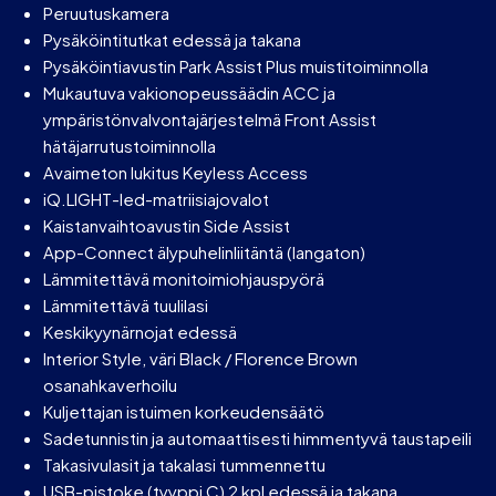
Peruutuskamera
Pysäköintitutkat edessä ja takana
Pysäköintiavustin Park Assist Plus muistitoiminnolla
Mukautuva vakionopeussäädin ACC ja
ympäristönvalvontajärjestelmä Front Assist
hätäjarrutustoiminnolla
Avaimeton lukitus Keyless Access
iQ.LIGHT-led-matriisiajovalot
Kaistanvaihtoavustin Side Assist
App-Connect älypuhelinliitäntä (langaton)
Lämmitettävä monitoimiohjauspyörä
Lämmitettävä tuulilasi
Keskikyynärnojat edessä
Interior Style, väri Black / Florence Brown
osanahkaverhoilu
Kuljettajan istuimen korkeudensäätö
Sadetunnistin ja automaattisesti himmentyvä taustapeili
Takasivulasit ja takalasi tummennettu
USB-pistoke (tyyppi C) 2 kpl edessä ja takana