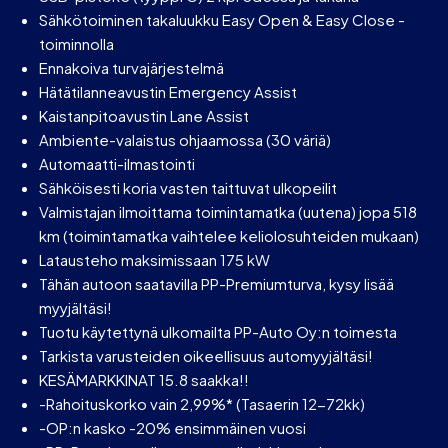
Sähkötoiminen takaluukku Easy Open & Easy Close -
toiminnolla
Ennakoiva turvajärjestelmä
Hätätilanneavustin Emergency Assist
Kaistanpitoavustin Lane Assist
Ambiente-valaistus ohjaamossa (30 väriä)
Automaatti-ilmastointi
Sähköisesti koria vasten taittuvat ulkopeilit
Valmistajan ilmoittama toimintamatka (uutena) jopa 518
km (toimintamatka vaihtelee keliolosuhteiden mukaan)
Latausteho maksimissaan 175 kW
Tähän autoon saatavilla PP-Premiumturva, kysy lisää
myyjältäsi!
Tuotu käytettynä ulkomailta PP-Auto Oy:n toimesta
Tarkista varusteiden oikeellisuus automyyjältäsi!
KESÄMARKKINAT 15.8 saakka!!
-Rahoituskorko vain 2,99%* (Tasaerin 12-72kk)
-OP:n kasko -20% ensimmäinen vuosi