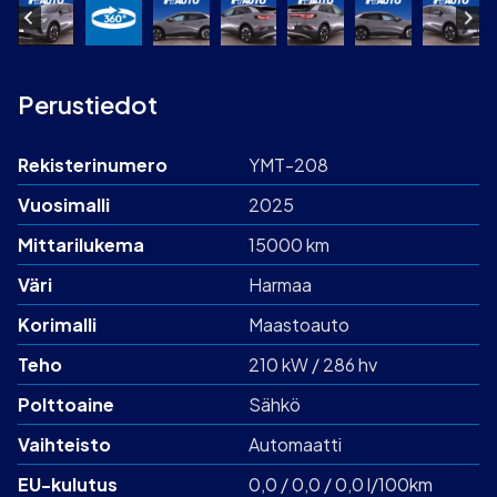
Perustiedot
Rekisterinumero
YMT-208
Vuosimalli
2025
Mittarilukema
15000 km
Väri
Harmaa
Korimalli
Maastoauto
Teho
210 kW / 286 hv
Polttoaine
Sähkö
Vaihteisto
Automaatti
EU-kulutus
0,0 / 0,0 / 0,0 l/100km