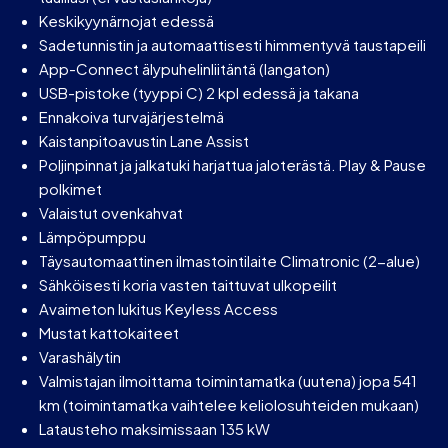
Keskikyynärnojat edessä
Sadetunnistin ja automaattisesti himmentyvä taustapeili
App-Connect älypuhelinliitäntä (langaton)
USB-pistoke (tyyppi C) 2 kpl edessä ja takana
Ennakoiva turvajärjestelmä
Kaistanpitoavustin Lane Assist
Poljinpinnat ja jalkatuki harjattua jaloterästä. Play & Pause
polkimet
Valaistut ovenkahvat
Lämpöpumppu
Täysautomaattinen ilmastointilaite Climatronic (2-alue)
Sähköisesti koria vasten taittuvat ulkopeilit
Avaimeton lukitus Keyless Access
Mustat kattokaiteet
Varashälytin
Valmistajan ilmoittama toimintamatka (uutena) jopa 541
km (toimintamatka vaihtelee keliolosuhteiden mukaan)
Latausteho maksimissaan 135 kW