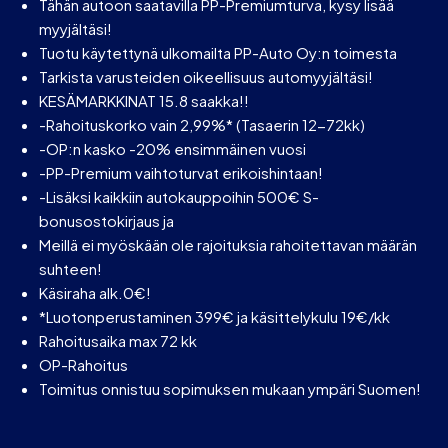
Tähän autoon saatavilla PP-Premiumturva, kysy lisää
myyjältäsi!
Tuotu käytettynä ulkomailta PP-Auto Oy:n toimesta
Tarkista varusteiden oikeellisuus automyyjältäsi!
KESÄMARKKINAT 15.8 saakka!!
-Rahoituskorko vain 2,99%* (Tasaerin 12-72kk)
-OP:n kasko -20% ensimmäinen vuosi
-PP-Premium vaihtoturvat erikoishintaan!
-Lisäksi kaikkiin autokauppoihin 500€ S-
bonusostokirjaus ja
Meillä ei myöskään ole rajoituksia rahoitettavan määrän
suhteen!
Käsiraha alk.0€!
*Luotonperustaminen 399€ ja käsittelykulu 19€/kk
Rahoitusaika max 72 kk
OP-Rahoitus
Toimitus onnistuu sopimuksen mukaan ympäri Suomen!