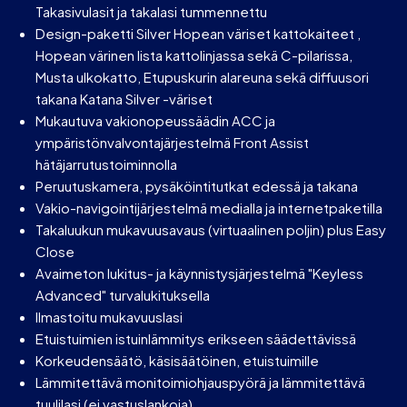
Takasivulasit ja takalasi tummennettu
Design-paketti Silver Hopean väriset kattokaiteet ,
Hopean värinen lista kattolinjassa sekä C-pilarissa,
Musta ulkokatto, Etupuskurin alareuna sekä diffuusori
takana Katana Silver -väriset
Mukautuva vakionopeussäädin ACC ja
ympäristönvalvontajärjestelmä Front Assist
hätäjarrutustoiminnolla
Peruutuskamera, pysäköintitutkat edessä ja takana
Vakio-navigointijärjestelmä medialla ja internetpaketilla
Takaluukun mukavuusavaus (virtuaalinen poljin) plus Easy
Close
Avaimeton lukitus- ja käynnistysjärjestelmä "Keyless
Advanced" turvalukituksella
Ilmastoitu mukavuuslasi
Etuistuimien istuinlämmitys erikseen säädettävissä
Korkeudensäätö, käsisäätöinen, etuistuimille
Lämmitettävä monitoimiohjauspyörä ja lämmitettävä
tuulilasi (ei vastuslankoja)