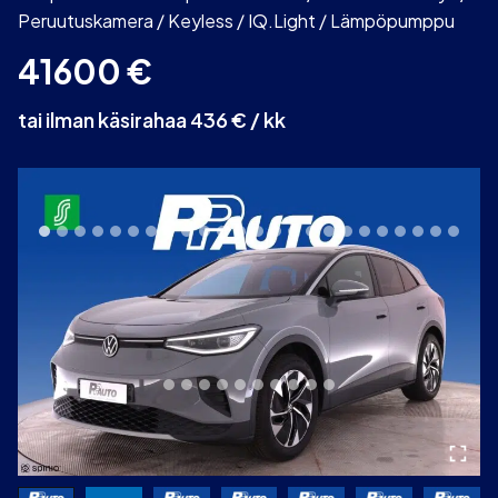
Peruutuskamera / Keyless / IQ.Light / Lämpöpumppu
41600
€
tai ilman käsirahaa 436 € / kk