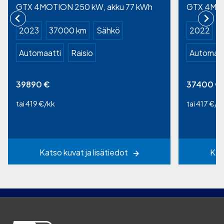
GTX 4MOTION 250 kW, akku 77 kWh
GTX 4MOT
2023
37000 km
Sähkö
2022
Automaatti
Raisio
Automaat
39890
€
37400
€
tai 419 €/kk
tai 417 €/k
Katso kuvat ja lisätiedot
Kat