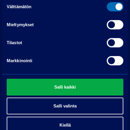
Suostumuksen
Välttämätön
valinta
Mieltymykset
Tilastot
Ota yhteyttä
Markkinointi
PP-auto Vantaa
Petikontie 12
01720 Vantaa
Salli kaikki
Pyydä tarjous
Salli valinta
Nimi
Kiellä