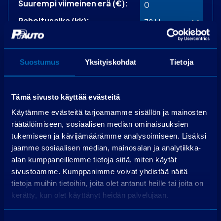
Suurempi viimeinen erä (€):
Rahoitusaika (kk):
Laske rahoitus
Suostumus
Yksityiskohdat
Tietoja
Käsiraha
0,00 €
Perustamismaksu
399,00 €
Rahoitettava osuus
42 119,00 €
Tämä sivusto käyttää evästeitä
Käsittelymaksu
19,00 €/kk
Käytämme evästeitä tarjoamamme sisällön ja mainosten
Korko
3,99 %
räätälöimiseen, sosiaalisen median ominaisuuksien
tukemiseen ja kävijämäärämme analysoimiseen. Lisäksi
Maksuerät
72 kpl á 658,77 €
jaamme sosiaalisen median, mainosalan ja analytiikka-
Todellinen vuosikorko
5,4 %
alan kumppaneillemme tietoja siitä, miten käytät
Luottokustannukset
7 079,22 €
sivustoamme. Kumppanimme voivat yhdistää näitä
tietoja muihin tietoihin, joita olet antanut heille tai joita on
Hae rahoitusta
kerätty, kun olet käyttänyt heidän palvelujaan.
Edellyttää myönteisen luottopäätöksen.