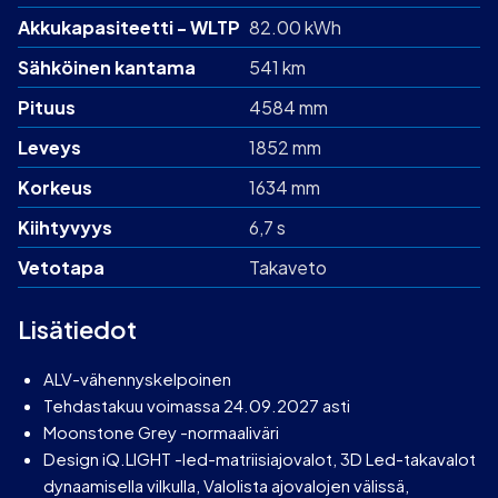
Akku­kapasiteetti - WLTP
82.00 kWh
Sähköinen kantama
541 km
Pituus
4584 mm
Leveys
1852 mm
Korkeus
1634 mm
Kiihtyvyys
6,7 s
Vetotapa
Takaveto
Lisätiedot
ALV-vähennyskelpoinen
Tehdastakuu voimassa 24.09.2027 asti
Moonstone Grey -normaaliväri
Design iQ.LIGHT -led-matriisiajovalot, 3D Led-takavalot
dynaamisella vilkulla, Valolista ajovalojen välissä,