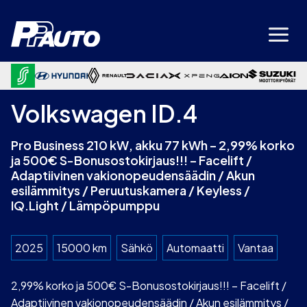
Siirry
sisältöön
Volkswagen ID.4
Pro Business 210 kW, akku 77 kWh – 2,99% korko
ja 500€ S-Bonusostokirjaus!!! – Facelift /
Adaptiivinen vakionopeudensäädin / Akun
esilämmitys / Peruutuskamera / Keyless /
IQ.Light / Lämpöpumppu
2025
15000 km
Sähkö
Automaatti
Vantaa
2,99% korko ja 500€ S-Bonusostokirjaus!!! – Facelift /
Adaptiivinen vakionopeudensäädin / Akun esilämmitys /