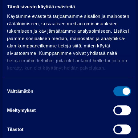
Suurempi viimeinen erä (€):
Tämä sivusto käyttää evästeitä
Rahoitusaika (kk):
Käytämme evästeitä tarjoamamme sisällön ja mainosten
räätälöimiseen, sosiaalisen median ominaisuuksien
Laske rahoitus
tukemiseen ja kävijämäärämme analysoimiseen. Lisäksi
jaamme sosiaalisen median, mainosalan ja analytiikka-
Käsiraha
0,00 €
alan kumppaneillemme tietoja siitä, miten käytät
Perustamismaksu
399,00 €
sivustoamme. Kumppanimme voivat yhdistää näitä
Rahoitettava osuus
34 999,00 €
tietoja muihin tietoihin, joita olet antanut heille tai joita on
kerätty, kun olet käyttänyt heidän palvelujaan.
Käsittelymaksu
19,00 €/kk
Korko
3,99 %
Suostumuksen
Maksuerät
72 kpl á 547,41 €
Välttämätön
valinta
Todellinen vuosikorko
5,7 %
Luottokustannukset
6 181,23 €
Mieltymykset
Hae rahoitusta
Tilastot
Edellyttää myönteisen luottopäätöksen.