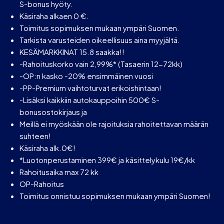
S-bonus hyöty.
Käsiraha alkaen 0 €.
Toimitus sopimuksen mukaan ympäri Suomen.
Tarkista varusteiden oikeellisuus aina myyjältä.
KESÄMARKKINAT 15.8 saakka!!
-Rahoituskorko vain 2,99%* (Tasaerin 12-72kk)
-OP:n kasko -20% ensimmäinen vuosi
-PP-Premium vaihtoturvat erikoishintaan!
-Lisäksi kaikkiin autokauppoihin 500€ S-
bonusostokirjaus ja
Meillä ei myöskään ole rajoituksia rahoitettavan määrän
suhteen!
Käsiraha alk.0€!
*Luotonperustaminen 399€ ja käsittelykulu 19€/kk
Rahoitusaika max 72 kk
OP-Rahoitus
Toimitus onnistuu sopimuksen mukaan ympäri Suomen!