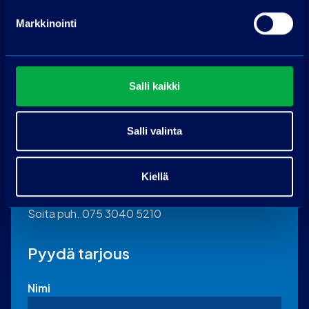
Markkinointi
Salli kaikki
Ota yhteyttä
Salli valinta
PP-auto Lohja
Kiellä
Maksjoentie 8
08200 Lohja
Soita puh. 075 3040 5210
Pyydä tarjous
Nimi