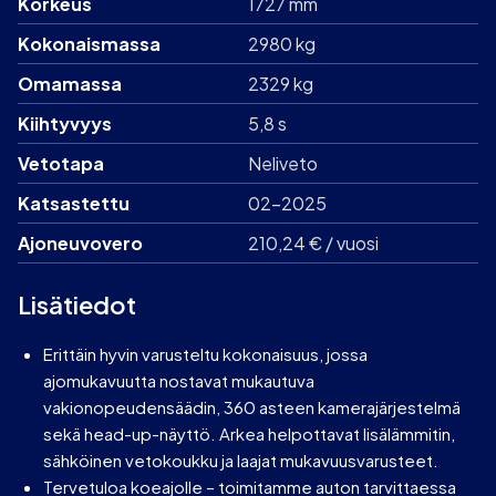
Korkeus
1727 mm
Kokonaismassa
2980 kg
Omamassa
2329 kg
Kiihtyvyys
5,8 s
Vetotapa
Neliveto
Katsastettu
02-2025
Ajoneuvovero
210,24 € / vuosi
Lisätiedot
Erittäin hyvin varusteltu kokonaisuus, jossa
ajomukavuutta nostavat mukautuva
vakionopeudensäädin, 360 asteen kamerajärjestelmä
sekä head-up-näyttö. Arkea helpottavat lisälämmitin,
sähköinen vetokoukku ja laajat mukavuusvarusteet.
Tervetuloa koeajolle – toimitamme auton tarvittaessa