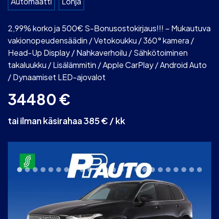
Automaatti
Lohja
2,99% korko ja 500€ S-Bonusostokirjaus!!! – Mukautuva
vakionopeudensäädin / Vetokoukku / 360° kamera /
Head-Up Display / Nahkaverhoilu / Sähkötoiminen
takaluukku / Lisälämmitin / Apple CarPlay / Android Auto
/ Dynaamiset LED-ajovalot
34480
€
tai ilman käsirahaa 385 € / kk