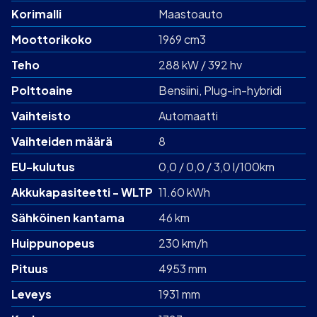
Korimalli
Maastoauto
Moottorikoko
1969 cm3
Teho
288 kW / 392 hv
Polttoaine
Bensiini
, Plug-in-hybridi
Vaihteisto
Automaatti
Vaihteiden määrä
8
EU-kulutus
0,0 / 0,0 / 3,0 l/100km
Akku­kapasiteetti - WLTP
11.60 kWh
Sähköinen kantama
46 km
Huippunopeus
230 km/h
Pituus
4953 mm
Leveys
1931 mm