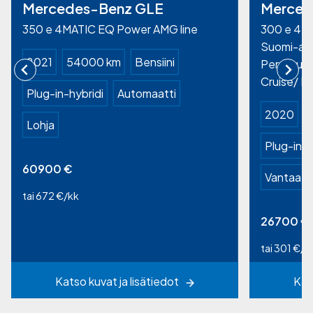
Mercedes-Benz GLE
Merced
350 e 4MATIC EQ Power AMG line
300 e 4MA
Suomi-aut
2021
54000 km
Bensiini
Peruutusk
Cruise/ L
Plug-in-hybridi
Automaatti
2020
Lohja
Plug-in-h
60900
€
Vantaa
tai 672 €/kk
26700
€
tai 301 €/k
Katso kuvat ja lisätiedot
Kat