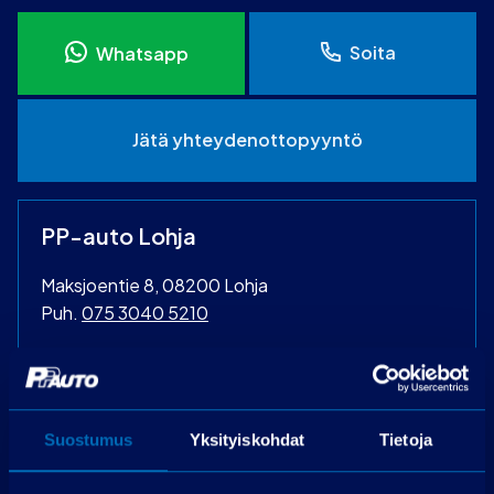
Soita
Whatsapp
Jätä yhteydenottopyyntö
PP-auto Lohja
Maksjoentie 8, 08200 Lohja
Puh.
075 3040 5210
Laske rahoitus
Suostumus
Yksityiskohdat
Tietoja
Käsiraha (€):