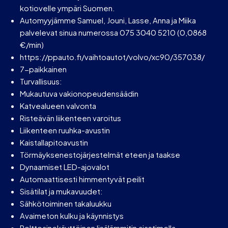
kotiovelle ympäri Suomen.
Automyyjämme Samuel, Jouni, Lasse, Anna ja Miika
palvelevat sinua numerossa 075 3040 5210 (0,0868
€/min)
https://ppauto.fi/vaihtoautot/volvo/xc90/357038/
7-paikkainen
Turvallisuus:
Mukautuva vakionopeudensäädin
Katvealueen valvonta
Risteävän liikenteen varoitus
Liikenteen ruuhka-avustin
Kaistallapitoavustin
Törmäyksenestojärjestelmät eteen ja taakse
Dynaamiset LED-ajovalot
Automaattisesti himmentyvät peilit
Sisätilat ja mukavuudet:
Sähkötoiminen takaluukku
Avaimeton kulku ja käynnistys
Polttoainekäyttöinen lisälämmitin ajastimella