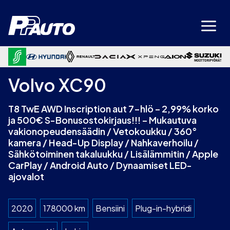
Siirry
sisältöön
Volvo XC90
T8 TwE AWD Inscription aut 7-hlö – 2,99% korko
ja 500€ S-Bonusostokirjaus!!! – Mukautuva
vakionopeudensäädin / Vetokoukku / 360°
kamera / Head-Up Display / Nahkaverhoilu /
Sähkötoiminen takaluukku / Lisälämmitin / Apple
CarPlay / Android Auto / Dynaamiset LED-
ajovalot
2020
178000 km
Bensiini
Plug-in-hybridi