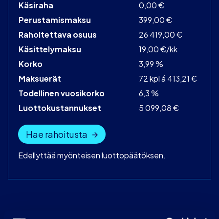
Käsiraha
0,00 €
Perustamismaksu
399,00 €
Rahoitettava osuus
26 419,00 €
Käsittelymaksu
19,00 €/kk
Korko
3,99 %
Maksuerät
72 kpl á 413,21 €
Todellinen vuosikorko
6,3 %
Luottokustannukset
5 099,08 €
Hae rahoitusta
Edellyttää myönteisen luottopäätöksen.