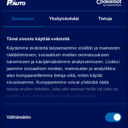
Ota yhteyttä
Suostumus
Yksityiskohdat
Tietoja
PP-auto Lohja
Maksjoentie 8
Tämä sivusto käyttää evästeitä
08200 Lohja
Käytämme evästeitä tarjoamamme sisällön ja mainosten
Soita puh. 075 3040 5210
räätälöimiseen, sosiaalisen median ominaisuuksien
tukemiseen ja kävijämäärämme analysoimiseen. Lisäksi
Pyydä tarjous
jaamme sosiaalisen median, mainosalan ja analytiikka-
alan kumppaneillemme tietoja siitä, miten käytät
sivustoamme. Kumppanimme voivat yhdistää näitä
Nimi
tietoja muihin tietoihin, joita olet antanut heille tai joita on
kerätty, kun olet käyttänyt heidän palvelujaan.
Puhelin
Suostumuksen
Välttämätön
valinta
Sähköpostiosoite
*