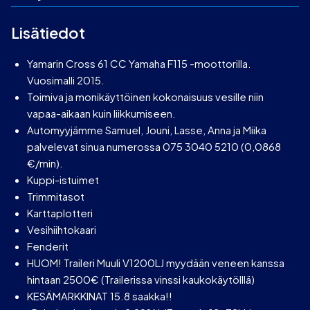
Lisätiedot
Yamarin Cross 61 CC Yamaha F115 -moottorilla.
Vuosimalli 2015.
Toimiva ja monikäyttöinen kokonaisuus vesille niin
vapaa-aikaan kuin liikkumiseen.
Automyyjämme Samuel, Jouni, Lasse, Anna ja Miika
palvelevat sinua numerossa 075 3040 5210 (0,0868
€/min).
Kuppi-istuimet
Trimmitasot
Karttaplotteri
Vesihiihtokaari
Fenderit
HUOM! Traileri Muuli V1200LJ myydään veneen kanssa
hintaan 2500€ (Trailerissa vinssi kaukokäytölllä)
KESÄMARKKINAT 15.8 saakka!!