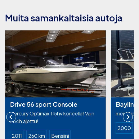
Muita samankaltaisia autoja
Drive 56 sport Console
Bayline
Mercury Optimax 115hv koneella! Vain
mercruiser
264h ajettu!
2000
2011
260 km
Bensiini