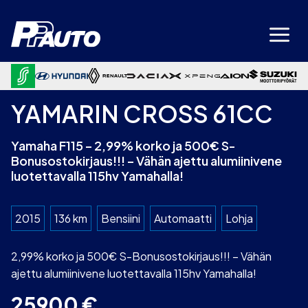
Siirry
sisältöön
YAMARIN CROSS 61CC
Yamaha F115 – 2,99% korko ja 500€ S-
Bonusostokirjaus!!! – Vähän ajettu alumiinivene
luotettavalla 115hv Yamahalla!
2015
136 km
Bensiini
Automaatti
Lohja
2,99% korko ja 500€ S-Bonusostokirjaus!!! – Vähän
ajettu alumiinivene luotettavalla 115hv Yamahalla!
25900
€