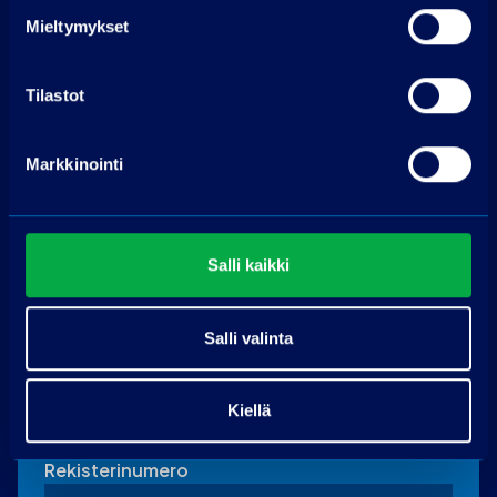
Mieltymykset
Muu viesti
Tilastot
Markkinointi
Salli kaikki
Vaihtoauton tiedot
(täytä jos tarjoat vaihdossa autoa)
Merkki
Salli valinta
Malli
Kiellä
Rekisterinumero