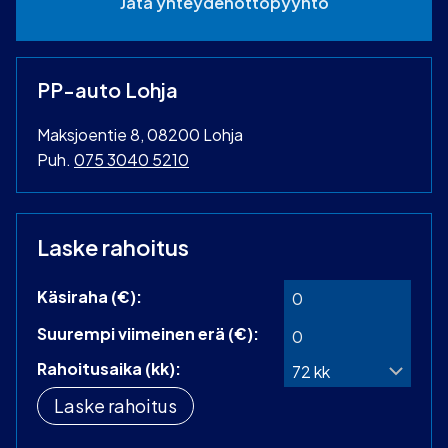
Jätä yhteydenottopyyntö
PP-auto Lohja
Maksjoentie 8, 08200 Lohja
Puh.
075 3040 5210
Laske rahoitus
Käsiraha (€):
Suurempi viimeinen erä (€):
Rahoitusaika (kk):
Laske rahoitus