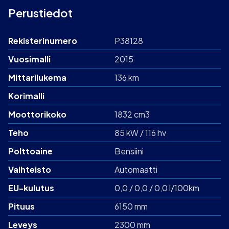
Perustiedot
Rekisterinumero
P38128
Vuosimalli
2015
Mittarilukema
136 km
Korimalli
Moottorikoko
1832 cm3
Teho
85 kW / 116 hv
Polttoaine
Bensiini
Vaihteisto
Automaatti
EU-kulutus
0,0 / 0,0 / 0,0 l/100km
Pituus
6150 mm
Leveys
2300 mm