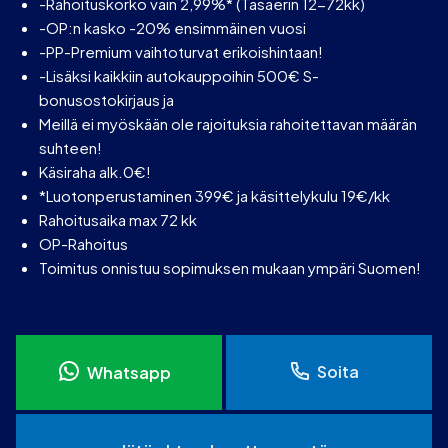
-Rahoituskorko vain 2,99%* (Tasaerin 12-72kk)
-OP:n kasko -20% ensimmäinen vuosi
-PP-Premium vaihtoturvat erikoishintaan!
-Lisäksi kaikkiin autokauppoihin 500€ S-
bonusostokirjaus ja
Meillä ei myöskään ole rajoituksia rahoitettavan määrän
suhteen!
Käsiraha alk.0€!
*Luotonperustaminen 399€ ja käsittelykulu 19€/kk
Rahoitusaika max 72 kk
OP-Rahoitus
Toimitus onnistuu sopimuksen mukaan ympäri Suomen!
Soita
Whatsapp