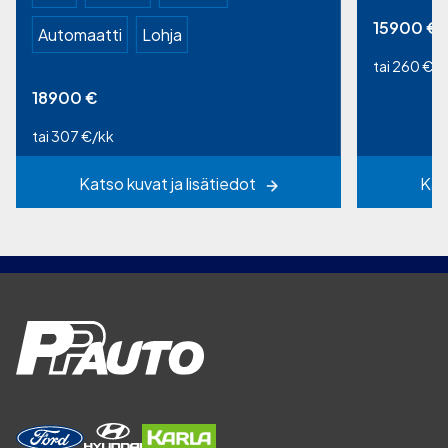
15900
€
Automaatti
Lohja
tai 260 €/k
18900
€
tai 307 €/kk
Katso kuvat ja lisätiedot
Kat