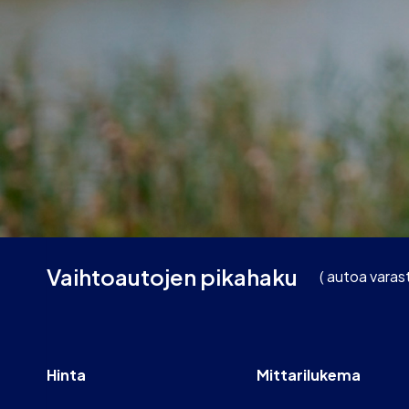
Vaihtoautojen pikahaku
(
autoa varas
Hinta
Mittarilukema