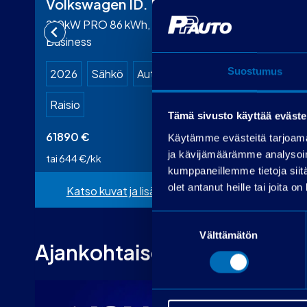
Volkswagen ID. Buzz
Volks
210kW PRO 86 kWh, pitkä
GTI 2,0
Business
automaa
Suostumus
2026
Sähkö
Automaatti
2024
Raisio
Automa
Tämä sivusto käyttää eväste
61890
€
32900
Käytämme evästeitä tarjoama
ja kävijämäärämme analysoim
tai 644 €/kk
tai 347 €
kumppaneillemme tietoja siitä
olet antanut heille tai joita o
Katso kuvat ja lisätiedot
Kats
Suostumuksen
Välttämätön
valinta
Ajankohtaiset tarjoukset ja 