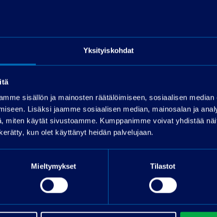
wagen Polo
BMW F
 TSI 152 kW DSG-
900 GS
tti
2024
17000 km
Bens
Yksityiskohdat
32000 km
Bensiini
Manuaali
atti
Lohja
itä
17990
€
€
mme sisällön ja mainosten räätälöimiseen, sosiaalisen median
tai 229 €/kk
iseen. Lisäksi jaamme sosiaalisen median, mainosalan ja analy
/kk
, miten käytät sivustoamme. Kumppanimme voivat yhdistää näitä t
n kerätty, kun olet käyttänyt heidän palvelujaan.
o kuvat ja lisätiedot
Katso kuvat ja lisätied
Mieltymykset
Tilastot
uutiset