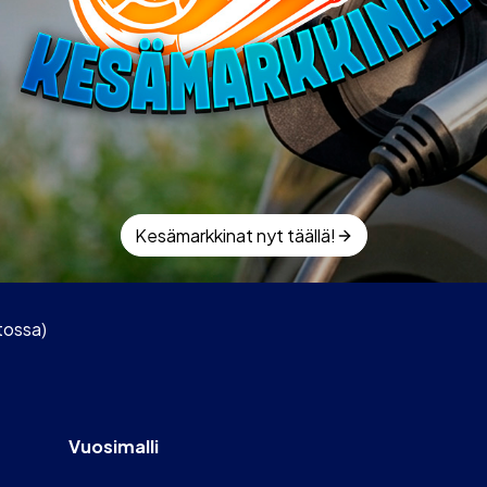
Kesämarkkinat nyt täällä!
tossa)
Vuosimalli