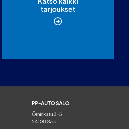
Katso kaikki
tarjoukset
PP-AUTO SALO
Örninkatu 3-5
24100 Salo