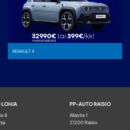
RENAULT 4
 LOHJA
PP-AUTO RAISIO
ie 8
Allastie 1
hja
21200 Raisio