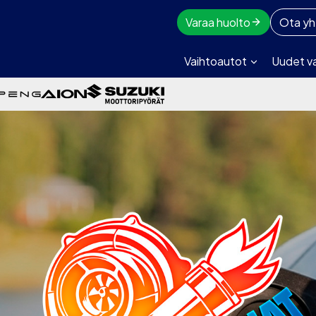
Varaa huolto
Ota yh
Vaihtoautot
Uudet v