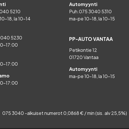
ti
Automyynti
040 5210
Puh.
075 3040 5310
10-18, la 10-14
ma-pe 10-18, la 10-15
3040 5230
PP-AUTO VANTAA
00-17:00
Petikontie 12
01720 Vantaa
00-17:00
Automyynti
aamo
ma-pe 10-18, la 10-15
00-17:00
075 3040 -alkuiset numerot 0,0868 € / min (sis. alv 25,5%)