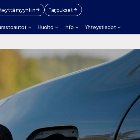
teyttä myyntiin
Tarjoukset
arastoautot
Huolto
Info
Yhteystiedot