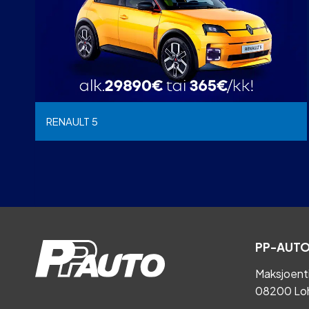
RENAULT 5
PP-AUTO
Maksjoent
08200 Lo