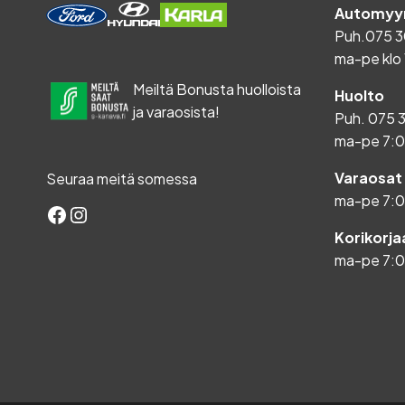
Automyyn
Puh.
075 3
ma-pe klo 
Meiltä Bonusta huolloista
Huolto
ja varaosista!
Puh.
075 
ma-pe 7:
Varaosat
Seuraa meitä somessa
ma-pe 7:
Facebook
Instagram
Korikorj
ma-pe 7: