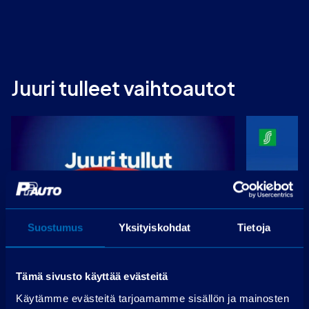
Juuri tulleet vaihtoautot
Suostumus
Yksityiskohdat
Tietoja
Tämä sivusto käyttää evästeitä
Kia Rio
Jeep Wr
Käytämme evästeitä tarjoamamme sisällön ja mainosten
1,0 T-GDI ISG 100hv EX EcoDynamics
Rubicon 