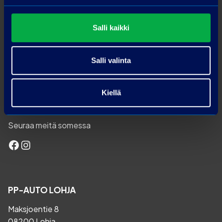
Salli kaikki
Salli valinta
Meiltä Bonusta huolloista ja varaosista!
Kiellä
Seuraa meitä somessa
Facebook
Instagram
PP-AUTO LOHJA
Maksjoentie 8
08200 Lohja