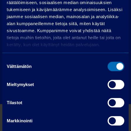
räätälöimiseen, sosiaalisen median ominaisuuksien
tukemiseen ja kävijämäärämme analysoimiseen. Lisäksi
2017
50000 km
Bensiini
2024
jaamme sosiaalisen median, mainosalan ja analytiikka-
Manuaali
Lohja
Plug-in-h
alan kumppaneillemme tietoja siitä, miten käytät
sivustoamme. Kumppanimme voivat yhdistää näitä
Lohja
10990
€
tietoja muihin tietoihin, joita olet antanut heille tai joita on
kerätty, kun olet käyttänyt heidän palvelujaan.
tai 130 €/kk
62900
€
tai 654 €/k
Suostumuksen
Välttämätön
valinta
Katso kuvat ja lisätiedot
Kat
Mieltymykset
Tilastot
Markkinointi