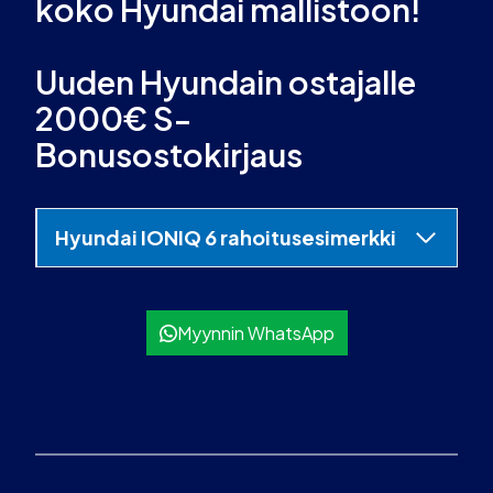
koko Hyundai mallistoon!
Uuden Hyundain ostajalle
2000€ S-
Bonusostokirjaus
Hyundai IONIQ 6
rahoitusesimerkki
Myynnin WhatsApp