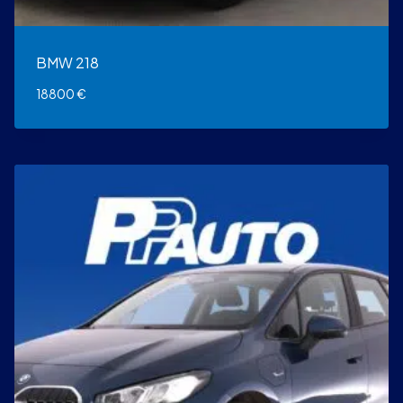
BMW 218
18800
€