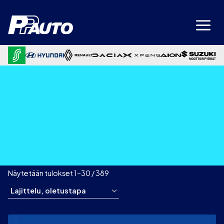
Siirry
sisältöön
Näytetään tulokset 1–30 / 389