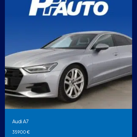
Audi A7
35900
€