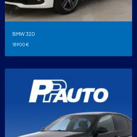
BMW 320
18900
€