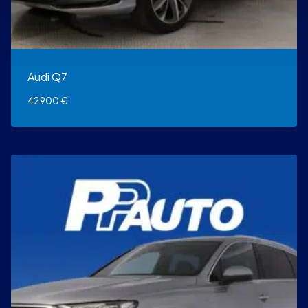
Audi Q7
42900
€