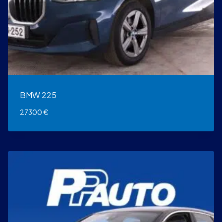
BMW 225
27300
€