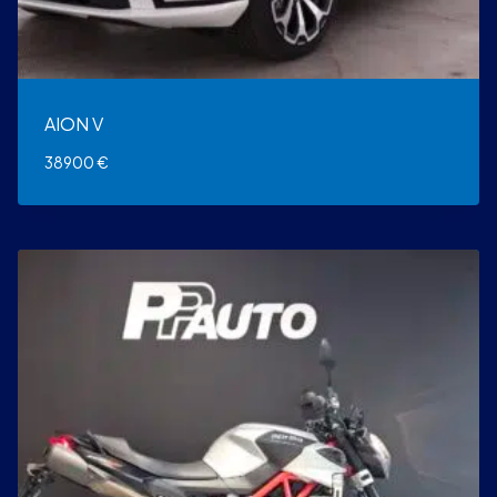
AION V
38900
€