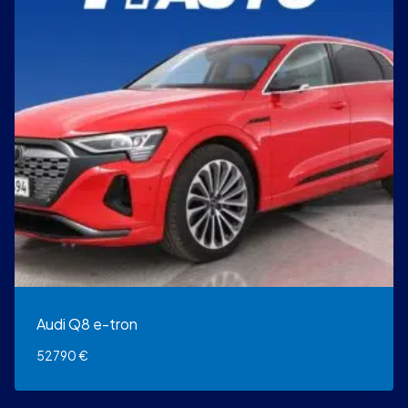
Audi Q8 e-tron
52790
€