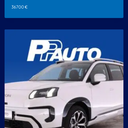
36700
€