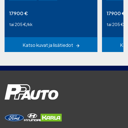
17900
€
17900
€
tai 205 €/kk
tai 205 €/k
Katso kuvat ja lisätiedot
Kat