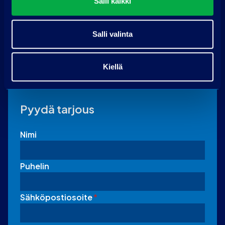
Salli kaikki
Ota yhteyttä
Salli valinta
PP-auto Lohja
Maksjoentie 8
08200 Lohja
Kiellä
Soita puh. 075 3040 5210
Pyydä tarjous
Nimi
Puhelin
Sähköpostiosoite
*