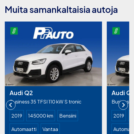
Muita samankaltaisia autoja
Audi Q2
Audi Q
Business 35 TFSI 110 kW S tronic
Business 3
2019
145000 km
Bensiini
2019
1
Automaatti
Vantaa
Automaat