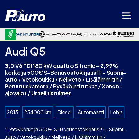
Siirry
sisältöön
Audi Q5
3,0 V6 TDI 180 kW quattro S tronic – 2,99%
korko ja 500€ S-Bonusostokirjaus!!! – Suomi-
auto / Vetokoukku / Neliveto / Lisälämmitin /
Peruutuskamera / Pysäköintitutkat / Xenon-
ajovalot / Urheiluistuimet
2013
234000 km
Diesel
Automaatti
Lohja
2,99% korko ja 500€ S-Bonusostokirjaus!!! – Suomi-
auto / Vetokoukku / Neliveto / Lisälämmitin /