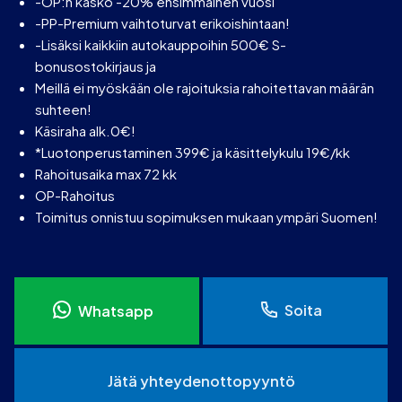
-OP:n kasko -20% ensimmäinen vuosi
-PP-Premium vaihtoturvat erikoishintaan!
-Lisäksi kaikkiin autokauppoihin 500€ S-
bonusostokirjaus ja
Meillä ei myöskään ole rajoituksia rahoitettavan määrän
suhteen!
Käsiraha alk.0€!
*Luotonperustaminen 399€ ja käsittelykulu 19€/kk
Rahoitusaika max 72 kk
OP-Rahoitus
Toimitus onnistuu sopimuksen mukaan ympäri Suomen!
Soita
Whatsapp
Jätä yhteydenottopyyntö