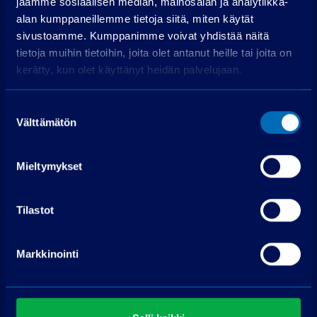
jaamme sosiaalisen median, mainosalan ja analytiikka-
Perustamismaksu
399,00 €
alan kumppaneillemme tietoja siitä, miten käytät
Rahoitettava osuus
14 499,00 €
sivustoamme. Kumppanimme voivat yhdistää näitä
Käsittelymaksu
19,00 €/kk
tietoja muihin tietoihin, joita olet antanut heille tai joita on
kerätty, kun olet käyttänyt heidän palvelujaan.
Korko
3,99 %
Maksuerät
72 kpl á 226,77 €
Suostumuksen
Todellinen vuosikorko
8,1 %
Välttämätön
valinta
Luottokustannukset
3 595,69 €
Mieltymykset
Hae rahoitusta
Edellyttää myönteisen luottopäätöksen.
Tilastot
Markkinointi