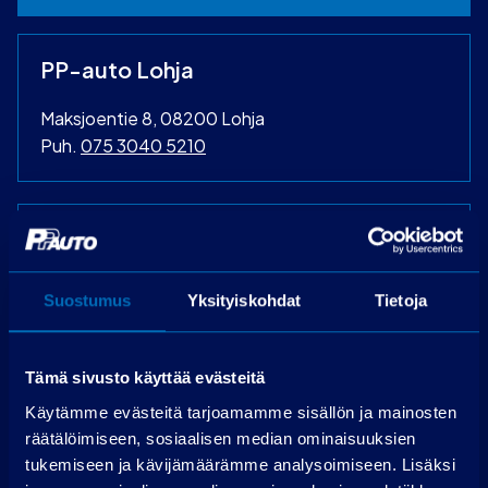
PP-auto Lohja
Maksjoentie 8, 08200 Lohja
Puh.
075 3040 5210
Laske rahoitus
Käsiraha (€):
Suostumus
Yksityiskohdat
Tietoja
Suurempi viimeinen erä (€):
Rahoitusaika (kk):
Tämä sivusto käyttää evästeitä
Laske rahoitus
Käytämme evästeitä tarjoamamme sisällön ja mainosten
räätälöimiseen, sosiaalisen median ominaisuuksien
tukemiseen ja kävijämäärämme analysoimiseen. Lisäksi
Käsiraha
0,00 €