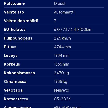
Polttoaine
Diesel
Vaihteisto
Automaatti
Vaihteiden määrä
7
EU-kulutus
6,0 / 7,1 / 6,4 l/100km
Huippunopeus
225 km/h
Pituus
4744 mm
Leveys
1934 mm
Korkeus
1665 mm
Kokonaismassa
2470 kg
Omamassa
1935 kg
Vetotapa
Neliveto
Katsastettu
03-2026
Ajoneuvovero
698,61 € / vuosi