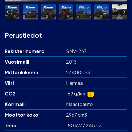
Perustiedot
Rekisterinumero
SMV-267
Vuosimalli
2013
Mittarilukema
234000 km
Väri
Harmaa
CO2
169 g/km
E
Korimalli
Maastoauto
Moottorikoko
2967 cm3
Teho
180 kW / 245 hv