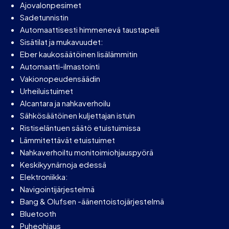
Ajovalonpesimet
Sadetunnistin
Automaattisesti himmenevä taustapeili
Sisätilat ja mukavuudet:
Eber kaukosäätöinen lisälämmitin
Automaatti-ilmastointi
Vakionopeudensäädin
Urheiluistuimet
Alcantara ja nahkaverhoilu
Sähkösäätöinen kuljettajan istuin
Ristiseläntuen säätö etuistuimissa
Lämmitettävät etuistuimet
Nahkaverhoiltu monitoimiohjauspyörä
Keskikyynärnoja edessä
Elektroniikka:
Navigointijärjestelmä
Bang & Olufsen -äänentoistojärjestelmä
Bluetooth
Puheohjaus