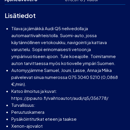
Lisätiedot
Tilava ja jämäkkä Audi Q5 nelivedolla ja
automaattivaihteistolla. Suomi-auto, jossa
käytännöllinen vetokoukku, navigointi ja kattava
varustelu. Sopii erinomaisesti vetoon ja
ympärivuotiseen ajoon. Tule koeajolle. Toimitamme
auton tarvittaessa myös kotiovelle ympäri Suomen.
Automyyjämme Samuel, Jouni, Lasse, Anna ja Miika
palvelevat sinua numerossa 075 3040 5210 (0,0868
€/min).
Katso ilmoitus ja kuvat:
https://ppauto.fi/vaihtoautot/audi/q5/356778/
Turvallisuus:
Peruutuskamera
Pysäköintitutkat eteen ja taakse
Xenon-ajovalot