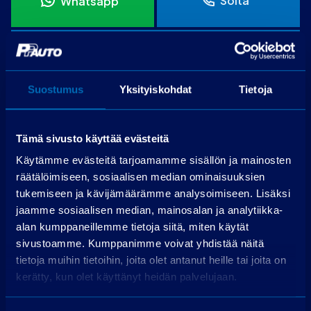
Soita
Whatsapp
Jätä yhteydenottopyyntö
Suostumus
Yksityiskohdat
Tietoja
PP-auto Raisio
Tämä sivusto käyttää evästeitä
Allastie 1, 21200 Raisio
Käytämme evästeitä tarjoamamme sisällön ja mainosten
Puh.
075 3040 5310
räätälöimiseen, sosiaalisen median ominaisuuksien
tukemiseen ja kävijämäärämme analysoimiseen. Lisäksi
jaamme sosiaalisen median, mainosalan ja analytiikka-
Laske rahoitus
alan kumppaneillemme tietoja siitä, miten käytät
sivustoamme. Kumppanimme voivat yhdistää näitä
Käsiraha (€):
tietoja muihin tietoihin, joita olet antanut heille tai joita on
kerätty, kun olet käyttänyt heidän palvelujaan.
Suurempi viimeinen erä (€):
Rahoitusaika (kk):