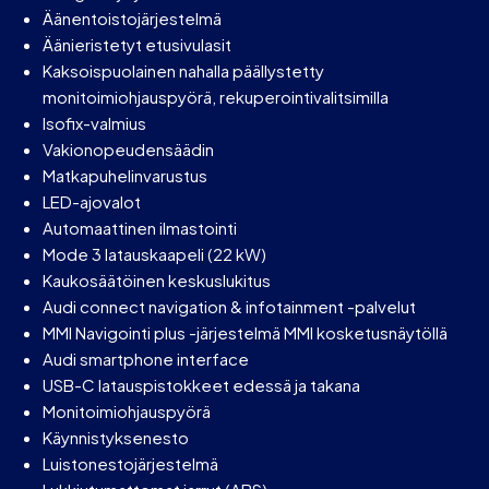
Äänentoistojärjestelmä
Äänieristetyt etusivulasit
Kaksoispuolainen nahalla päällystetty
monitoimiohjauspyörä, rekuperointivalitsimilla
Isofix-valmius
Vakionopeudensäädin
Matkapuhelinvarustus
LED-ajovalot
Automaattinen ilmastointi
Mode 3 latauskaapeli (22 kW)
Kaukosäätöinen keskuslukitus
Audi connect navigation & infotainment -palvelut
MMI Navigointi plus -järjestelmä MMI kosketusnäytöllä
Audi smartphone interface
USB-C latauspistokkeet edessä ja takana
Monitoimiohjauspyörä
Käynnistyksenesto
Luistonestojärjestelmä