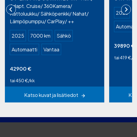
Adapt. Cruise/ 360Kamera/
2023
Kattoluukku/ Sähköpenkki/ Nahat/
Lämpöpumppu/ CarPlay/ ++
Automaat
2025
7000 km
Sähkö
39890
€
Automaatti
Vantaa
tai 419 €/k
42900
€
tai 450 €/kk
Katso kuvat ja lisätiedot
Kat