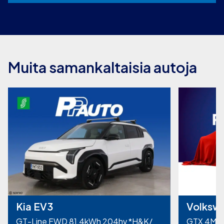
Muita samankaltaisia autoja
Kia EV3
Volkswa
GT-Line FWD 81,4kWh 204hv *H&K/
GTX 4MOT