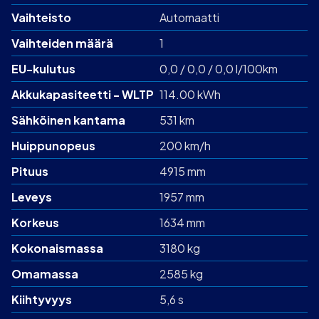
Vaihteisto
Automaatti
Vaihteiden määrä
1
EU-kulutus
0,0 / 0,0 / 0,0 l/100km
Akku­kapasiteetti - WLTP
114.00 kWh
Sähköinen kantama
531 km
Huippunopeus
200 km/h
Pituus
4915 mm
Leveys
1957 mm
Korkeus
1634 mm
Kokonaismassa
3180 kg
Omamassa
2585 kg
Kiihtyvyys
5,6 s