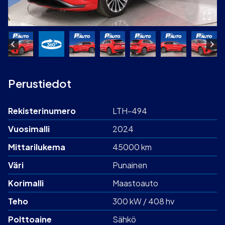
Perustiedot
Rekisterinumero
LTH-494
Vuosimalli
2024
Mittarilukema
45000 km
Väri
Punainen
Korimalli
Maastoauto
Teho
300 kW / 408 hv
Polttoaine
Sähkö