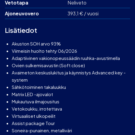
Vetotapa
Neliveto
Ajoneuvovero
393,1 € / vuosi
Lisätiedot
Akuston SOH arvo 93%
Viimeisin huolto tehty 06/2026
Adaptiivinen vakionopeussäädin ruuhka-avustimella
Ovien sulkemisavustin (Soft close)
Avaimeton keskuslukitus ja käynnistys Advanced key -
system
Sähkötoiminen takaluukku
Matrix LED -ajovalot
Mukautuva ilmajousitus
Vetokoukku, irrotettava
Virtuaaliset ulkopeilit
Assist package Tour
Soneira-punainen, metalliväri