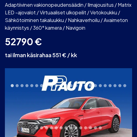
Adaptiivinen vakionopeudensäädin / Ilmajousitus / Matrix
LED -ajovalot / Virtuaaliset ulkopeilit / Vetokoukku /
Sähkötoiminen takaluukku / Nahkaverhoilu / Avaimeton
käynnistys / 360° kamera / Navigoin
52790
€
tai ilman käsirahaa 551 € / kk