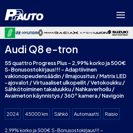
Siirry
sisältöön
Audi Q8 e-tron
55 quattro Progress Plus – 2,99% korko ja 500€
S-Bonusostokirjaus!!! – Adaptiivinen
vakionopeudensäädin / Ilmajousitus / Matrix LED
-ajovalot / Virtuaaliset ulkopeilit / Vetokoukku /
Sähkötoiminen takaluukku / Nahkaverhoilu /
Avaimeton käynnistys / 360° kamera / Navigoin
2024
45000 km
Sähkö
Automaatti
Raisio
2,99% korko ja 500€ S-Bonusostokirjaus!!! –