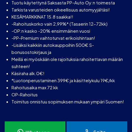
Tuotu käytettynä Saksasta PP-Auto Oy:n toimesta
Tarkista varusteiden oikeellisuus automyyjältäsi!
KESÄMARKKINAT 15.8 saakka!!
-Rahoituskorko vain 2,99%* (Tasaerin 12-72kk)
-OP:n kasko -20% ensimmäinen vuosi
-PP-Premium vaihtoturvat erikoishintaan!
-Lisäksi kaikkiin autokauppoihin 500€ S-
bonusostokirjaus ja
Meillä ei myöskään ole rajoituksia rahoitettavan määrän
suhteen!
Käsiraha alk.0€!
*Luotonperustaminen 399€ ja käsittelykulu 19€/kk
Rahoitusaika max 72 kk
OP-Rahoitus
Toimitus onnistuu sopimuksen mukaan ympäri Suomen!