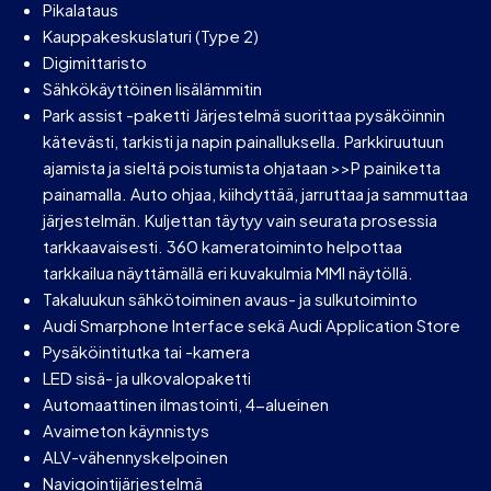
Pikalataus
Kauppakeskuslaturi (Type 2)
Digimittaristo
Sähkökäyttöinen lisälämmitin
Park assist -paketti Järjestelmä suorittaa pysäköinnin
kätevästi, tarkisti ja napin painalluksella. Parkkiruutuun
ajamista ja sieltä poistumista ohjataan >>P painiketta
painamalla. Auto ohjaa, kiihdyttää, jarruttaa ja sammuttaa
järjestelmän. Kuljettan täytyy vain seurata prosessia
tarkkaavaisesti. 360 kameratoiminto helpottaa
tarkkailua näyttämällä eri kuvakulmia MMI näytöllä.
Takaluukun sähkötoiminen avaus- ja sulkutoiminto
Audi Smarphone Interface sekä Audi Application Store
Pysäköintitutka tai -kamera
LED sisä- ja ulkovalopaketti
Automaattinen ilmastointi, 4-alueinen
Avaimeton käynnistys
ALV-vähennyskelpoinen
Navigointijärjestelmä