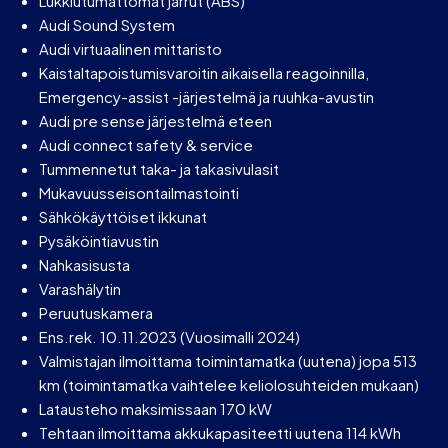
Lukkiutumattomat jarrut (ABS)
Audi Sound System
Audi virtuaalinen mittaristo
Kaistaltapoistumisvaroitin aikaisella reagoinnilla,
Emergency-assist -järjestelmä ja ruuhka-avustin
Audi pre sense järjestelmä eteen
Audi connect safety & service
Tummennetut taka- ja takasivulasit
Mukavuusseisontailmastointi
Sähkökäyttöiset ikkunat
Pysäköintiavustin
Nahkasisusta
Varashälytin
Peruutuskamera
Ens.rek. 10.11.2023 (Vuosimalli 2024)
Valmistajan ilmoittama toimintamatka (uutena) jopa 513
km (toimintamatka vaihtelee keliolosuhteiden mukaan)
Latausteho maksimissaan 170 kW
Tehtaan ilmoittama akkukapasiteetti uutena 114 kWh