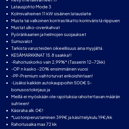
Latausjohto Mode 3
Kolmivaiheinen 11 kW sisäinen latauslaite
Musta tai valkoinen kontrastikatto korinväristä riippuen
Mustat ulko-ovenkahvat
Pyöränkaarien ja helmojen suojaukset
Sumuvalot
Tarkista varusteiden oikeellisuus aina myyjältä.
KESÄMARKKINAT 15.8 saakka!!
-Rahoituskorko vain 2,99%* (Tasaerin 12-72kk)
-OP:n kasko -20% ensimmäinen vuosi
-PP-Premium vaihtoturvat erikoishintaan!
-Lisäksi kaikkiin autokauppoihin 500€ S-
bonusostokirjaus ja
Meillä ei myöskään ole rajoituksia rahoitettavan määrän
suhteen!
Käsiraha alk.0€!
*Luotonperustaminen 399€ ja käsittelykulu 19€/kk
Rahoitusaika max 72 kk