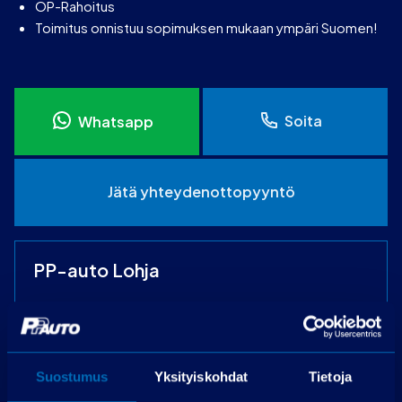
OP-Rahoitus
Toimitus onnistuu sopimuksen mukaan ympäri Suomen!
Soita
Whatsapp
Jätä yhteydenottopyyntö
PP-auto Lohja
Maksjoentie 8, 08200 Lohja
Puh.
075 3040 5210
Suostumus
Yksityiskohdat
Tietoja