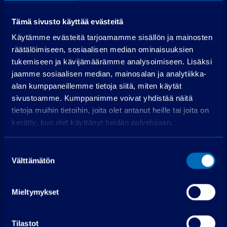
Laske rahoitus
Tämä sivusto käyttää evästeitä
Käsiraha (€):
Käytämme evästeitä tarjoamamme sisällön ja mainosten
Suurempi viimeinen erä (€):
räätälöimiseen, sosiaalisen median ominaisuuksien
tukemiseen ja kävijämäärämme analysoimiseen. Lisäksi
Rahoitusaika (kk):
jaamme sosiaalisen median, mainosalan ja analytiikka-
Laske rahoitus
alan kumppaneillemme tietoja siitä, miten käytät
sivustoamme. Kumppanimme voivat yhdistää näitä
tietoja muihin tietoihin, joita olet antanut heille tai joita on
Käsiraha
0,00 €
kerätty, kun olet käyttänyt heidän palvelujaan.
Perustamismaksu
399,00 €
Rahoitettava osuus
25 499,00 €
Suostumuksen
Käsittelymaksu
19,00 €/kk
Välttämätön
valinta
Korko
3,99 %
Maksuerät
72 kpl á 398,82 €
Mieltymykset
Todellinen vuosikorko
6,3 %
Luottokustannukset
4 983,03 €
Tilastot