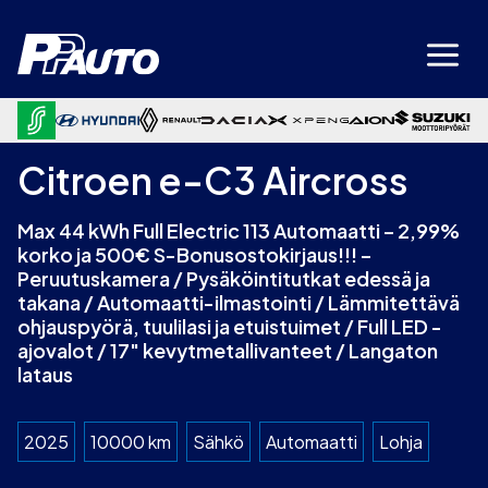
Siirry
sisältöön
Citroen e-C3 Aircross
Max 44 kWh Full Electric 113 Automaatti – 2,99%
korko ja 500€ S-Bonusostokirjaus!!! –
Peruutuskamera / Pysäköintitutkat edessä ja
takana / Automaatti-ilmastointi / Lämmitettävä
ohjauspyörä, tuulilasi ja etuistuimet / Full LED -
ajovalot / 17″ kevytmetallivanteet / Langaton
lataus
2025
10000 km
Sähkö
Automaatti
Lohja