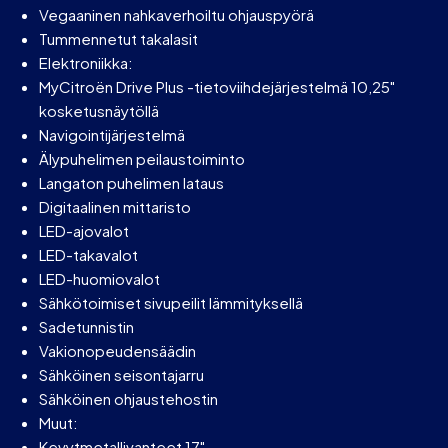
Vegaaninen nahkaverhoiltu ohjauspyörä
Tummennetut takalasit
Elektroniikka:
MyCitroën Drive Plus -tietoviihdejärjestelmä 10,25"
kosketusnäytöllä
Navigointijärjestelmä
Älypuhelimen peilaustoiminto
Langaton puhelimen lataus
Digitaalinen mittaristo
LED-ajovalot
LED-takavalot
LED-huomiovalot
Sähkötoimiset sivupeilit lämmityksellä
Sadetunnistin
Vakionopeudensäädin
Sähköinen seisontajarru
Sähköinen ohjaustehostin
Muut:
Kevytmetallivanteet 17"