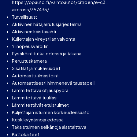
https://ppauto.fi/vaihtoautot/citroen/e-c3-
aircross/357435/
Turvallisuus:
Aktiivinen hätäjarrutusjärjestelmä
Aktiivinen kaistavahti
Kuljettajan vireystilan valvonta
Ylinopeusvaroitin
Pysäköintitutka edessä ja takana
Peruutuskamera
Sisätilat ja mukavuudet:
Automaatti-ilmastointi
Automaattisesti himmenevä taustapeili
Lämmitettävä ohjauspyörä
Lämmitettävä tuulilasi
Lämmitettävät etuistuimet
Kuljettajan istuimen korkeudensäätö
Keskikyynärnoja edessä
Takaistuimen selkänoja alastaittuva
Kattokaiteet