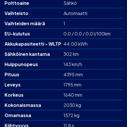
Polttoaine
Sähkö
Vaihteisto
Automaatti
Vaihteiden määrä
1
EU-kulutus
0,0 / 0,0 / 0,0 l/100km
Akku­kapasiteetti - WLTP
44.00 kWh
Sähköinen kantama
302 km
Huippunopeus
143 km/h
Pituus
4395 mm
Leveys
1795 mm
Korkeus
1640 mm
Kokonaismassa
2030 kg
Omamassa
1572 kg
Kiihtyvyys
11,8 s