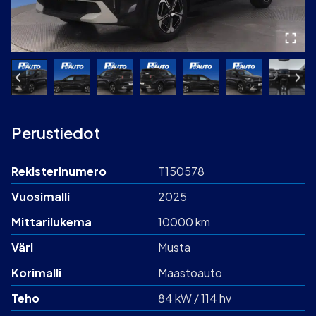
Perustiedot
Rekisterinumero
T150578
Vuosimalli
2025
Mittarilukema
10000 km
Väri
Musta
Korimalli
Maastoauto
Teho
84 kW / 114 hv