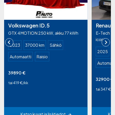
Volkswagen ID.5
Renault
GTX 4MOTION 250 kW, akku 77 kWh
E-Tech el
iconic
2023
37000 km
Sähkö
2025
Automaatti
Raisio
Automaat
39890
€
32900
€
tai 419 €/kk
tai 347 €/k
Katso kuvat ja lisätiedot
Kat