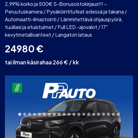
2,99% korko ja 500€ S-Bonusostokirjaus!!! –
Peruutuskamera / Pysäköintitutkat edessä ja takana /
Automaatti-ilmastointi / Lämmitettävä ohjauspyörä,
tuulilasi ja etuistuimet / Full LED -ajovalot / 17″
kevytmetallivanteet / Langaton lataus
24980
€
tai ilman käsirahaa 266 € / kk