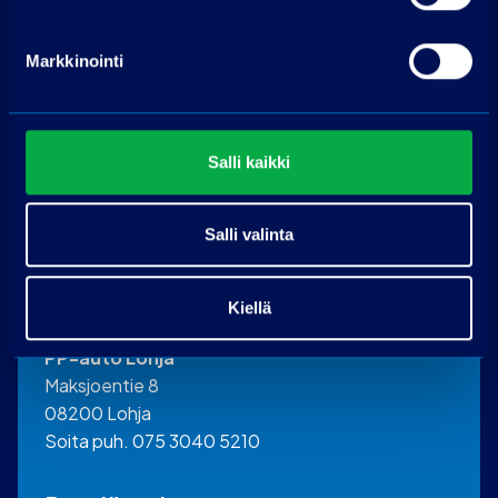
Hae rahoitusta
Markkinointi
Edellyttää myönteisen luottopäätöksen.
Salli kaikki
Salli valinta
Ota yhteyttä
Kiellä
PP-auto Lohja
Maksjoentie 8
08200 Lohja
Soita puh. 075 3040 5210