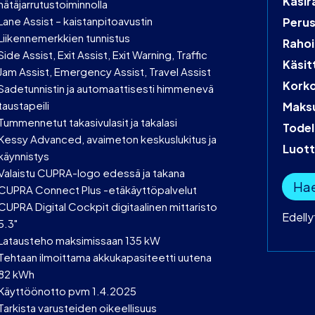
Käsir
hätäjarrutustoiminnolla
Lane Assist – kaistanpitoavustin
Peru
Liikennemerkkien tunnistus
Rahoi
Side Assist, Exit Assist, Exit Warning, Traffic
Käsit
Jam Assist, Emergency Assist, Travel Assist
Kork
Sadetunnistin ja automaattisesti himmenevä
taustapeili
Maks
Tummennetut takasivulasit ja takalasi
Todel
Kessy Advanced, avaimeton keskuslukitus ja
Luot
käynnistys
Valaistu CUPRA-logo edessä ja takana
Hae
CUPRA Connect Plus -etäkäyttöpalvelut
CUPRA Digital Cockpit digitaalinen mittaristo
Edell
5.3"
Latausteho maksimissaan 135 kW
Tehtaan ilmoittama akkukapasiteetti uutena
82 kWh
Käyttöönotto pvm 1.4.2025
Tarkista varusteiden oikeellisuus