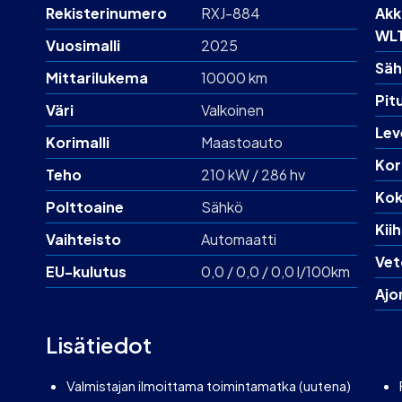
Rekisterinumero
RXJ-884
Akk
WL
Vuosimalli
2025
Säh
Mittarilukema
10000 km
Pit
Väri
Valkoinen
Lev
Korimalli
Maastoauto
Kor
Teho
210 kW / 286 hv
Kok
Polttoaine
Sähkö
Kii
Vaihteisto
Automaatti
Vet
EU-kulutus
0,0 / 0,0 / 0,0 l/100km
Ajo
Lisätiedot
Valmistajan ilmoittama toimintamatka (uutena)