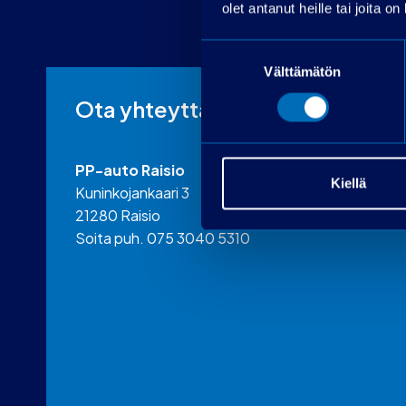
olet antanut heille tai joita o
Suostumuksen
Välttämätön
valinta
Ota yhteyttä
PP-auto Raisio
Kiellä
Kuninkojankaari 3
21280 Raisio
Soita puh. 075 3040 5310