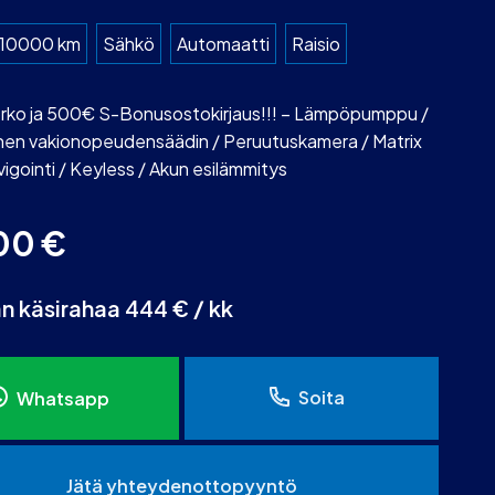
10000 km
Sähkö
Automaatti
Raisio
rko ja 500€ S-Bonusostokirjaus!!! – Lämpöpumppu /
inen vakionopeudensäädin / Peruutuskamera / Matrix
igointi / Keyless / Akun esilämmitys
00
€
an käsirahaa 444 € / kk
Soita
Whatsapp
Jätä yhteydenottopyyntö