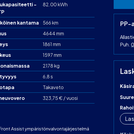
u­kapasiteetti -
82.00 kWh
TP
köinen kantama
566 km
PP-a
uus
4644 mm
Allast
eys
1861 mm
Puh.
0
keus
1597 mm
onaismassa
2178 kg
Las
htyvyys
6,8 s
Käsir
otapa
Takaveto
Suure
neuvovero
323,75 € / vuosi
Rahoi
Las
Front Assist ympäristönvalvontajärjestelmä