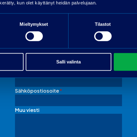
n kerätty, kun olet käyttänyt heidän palvelujaan.
Mieltymykset
Tilastot
Pyydä tarjous
Nimi
Salli valinta
Puhelin
Sähköpostiosoite
*
Muu viesti