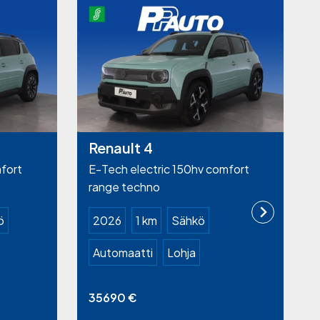
Renault 4
fort
E-Tech electric 150hv comfort
range techno
ö
2026
1 km
Sähkö
Automaatti
Lohja
35690
€