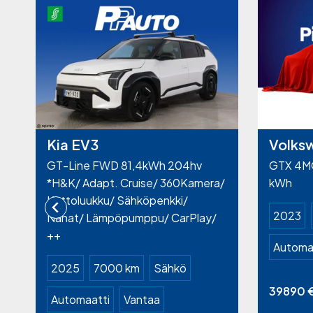
Kia EV3
Volks
GT-Line FWD 81,4kWh 204hv
GTX 4MO
*H&K/ Adapt. Cruise/ 360Kamera/
kWh
Kattoluukku/ Sähköpenkki/
2023
Nahat/ Lämpöpumppu/ CarPlay/
++
Automa
2025
7000 km
Sähkö
39890
Automaatti
Vantaa