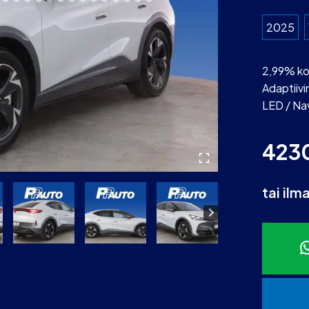
2025
2,99% ko
Adaptiiv
LED / Nav
423
tai ilm