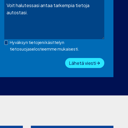
Hyväksyn tietojeni käsittelyn
tietosuojaselosteemme mukaisesti.
Lähetä viesti