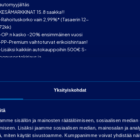
automyyjältäs
KESÄMARKKINAT 15.8 saakka!!
-Rahoituskorko vain 2,99%* (Tasaerin 12-
72kk)
-OP:n kasko -20% ensimmäinen vuosi
-PP-Premium vaihtoturvat erikoishintaan!
-Lisäksi kaikkiin autokauppoihin 500€ S-
bonusostokirjaus ja
Meillä ei myöskään ole rajoituksia
rahoitettavan määrän suhteen!
Käsiraha alk.0€!
*Luotonperustaminen 399€ ja käsittelykulu
Yksityiskohdat
19€/kk
Rahoitusaika max 72 kk
OP-Rahoitus
itä
Toimitus onnistuu sopimuksen mukaan ympäri
mme sisällön ja mainosten räätälöimiseen, sosiaalisen median
Suomen!
iseen. Lisäksi jaamme sosiaalisen median, mainosalan ja analy
, miten käytät sivustoamme. Kumppanimme voivat yhdistää näitä t