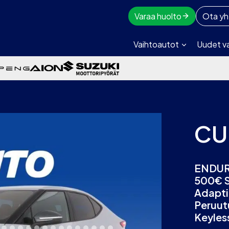
Varaa huolto
Ota yh
Vaihtoautot
Uudet v
CU
ENDURA
500€ S
Adapti
Peruut
Keyles