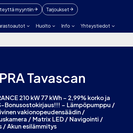
teyttä myyntiin
Tarjoukset
arastoautot
Huolto
Info
Yhteystiedot
PRA Tavascan
NCE 210 kW 77 kWh – 2,99% korko ja
-Bonusostokirjaus!!! – Lämpöpumppu /
ivinen vakionopeudensäädin /
uskamera / Matrix LED / Navigointi /
s / Akun esilämmitys