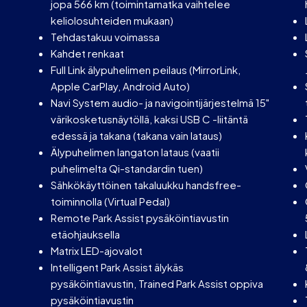
jopa 566 km (toimintamatka vaihtelee
keliolosuhteiden mukaan)
Tehdastakuu voimassa
Kahdet renkaat
Full Link älypuhelimen peilaus (MirrorLink,
Apple CarPlay, Android Auto)
Navi System audio- ja navigointijärjestelmä 15"
värikosketusnäytöllä, kaksi USB C -liitäntä
edessä ja takana (takana vain lataus)
Älypuhelimen langaton lataus (vaatii
puhelimelta Qi-standardin tuen)
Sähkökäyttöinen takaluukku handsfree-
toiminnolla (Virtual Pedal)
Remote Park Assist pysäköintiavustin
etäohjauksella
Matrix LED-ajovalot
Intelligent Park Assist älykäs
pysäköintiavustin, Trained Park Assist oppiva
pysäköintiavustin