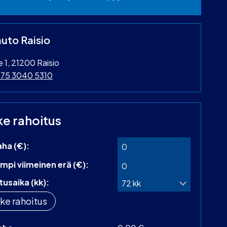
uto Raisio
ie 1, 21200 Raisio
75 3040 5310
ke rahoitus
aha (€):
mpi viimeinen erä (€):
tusaika (kk):
ke rahoitus