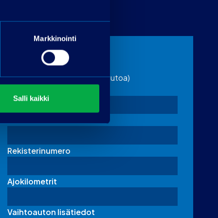
Markkinointi
Vaihtoauton tiedot
(täytä jos tarjoat vaihdossa autoa)
Merkki
Salli kaikki
Malli
Rekisterinumero
Ajokilometrit
Vaihtoauton lisätiedot