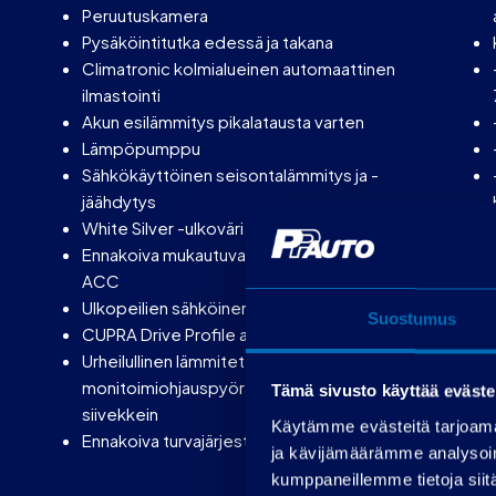
Peruutuskamera
Pysäköintitutka edessä ja takana
Climatronic kolmialueinen automaattinen
ilmastointi
Akun esilämmitys pikalatausta varten
Lämpöpumppu
Sähkökäyttöinen seisontalämmitys ja -
jäähdytys
White Silver -ulkoväri
Ennakoiva mukautuva vakionopeudensäädin
ACC
Ulkopeilien sähköinen pysäköintiasento
Suostumus
CUPRA Drive Profile ajoprofiilin valinta
Urheilullinen lämmitettävä CUPRA-
monitoimiohjauspyörä satellittikytkimin ja
Tämä sivusto käyttää eväste
siivekkein
Käytämme evästeitä tarjoama
Ennakoiva turvajärjestelmä Pre-Crash Assist
ja kävijämäärämme analysoim
kumppaneillemme tietoja siitä