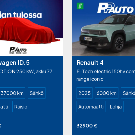
wagen ID.5
Renault 4
TION 250 kW, akku 77
E-Tech electric 150hv com
range iconic
37000 km
Sähkö
2025
6000 km
Sähk
atti
Raisio
Automaatti
Lohja
€
32900
€