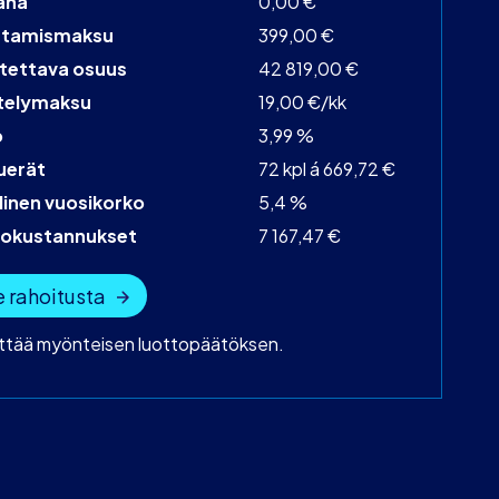
aha
0,00 €
stamismaksu
399,00 €
tettava osuus
42 819,00 €
telymaksu
19,00 €/kk
o
3,99 %
uerät
72 kpl á 669,72 €
linen vuosikorko
5,4 %
tokustannukset
7 167,47 €
 rahoitusta
yttää myönteisen luottopäätöksen.