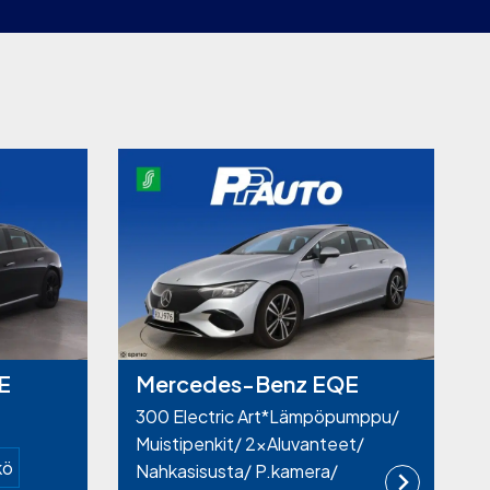
E
Mercedes-Benz EQE
300 Electric Art*Lämpöpumppu/
Muistipenkit/ 2xAluvanteet/
kö
Nahkasisusta/ P.kamera/