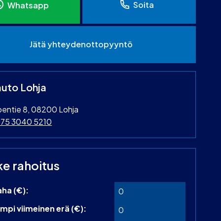
Soita
Whatsapp
Jätä yhteydenottopyyntö
uto Lohja
oentie 8, 08200 Lohja
75 3040 5210
ke rahoitus
aha (€):
mpi viimeinen erä (€):