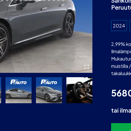
Sähköi
Peruut
2024
2,99% ko
Ilmalämp
Mukautuv
muistill
takaluuk
568
tai ilm