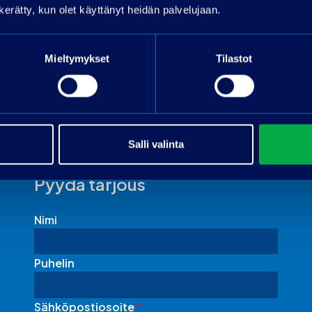
n kerätty, kun olet käyttänyt heidän palvelujaan.
OP-Rahoitus
Toimitus onnistuu sopimuksen mukaan ympäri
Suomen!
Mieltymykset
Tilastot
Salli valinta
Pyydä tarjous
Nimi
Puhelin
Sähköpostiosoite
*