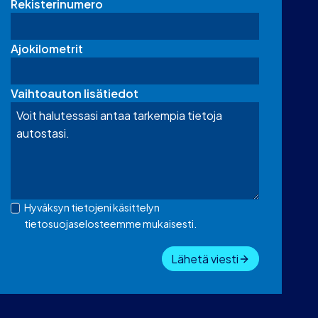
Rekisterinumero
Ajokilometrit
Vaihtoauton lisätiedot
Hyväksyn tietojeni käsittelyn
tietosuojaselosteemme mukaisesti.
Lähetä viesti