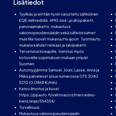
Lisätiedot
Tyylikäs ja erittäin hyvin varusteltu sähköinen
EQE nelivedolla. AMG sisä- ja ulkopaketit,
panoraamakatto, mukautuva
vakionopeudensäädin sekä sähköistuimet
muistilla tuovat mukavuutta ajoon. Tuontiauto,
mukana kahdet renkaat ja talvipaketti.
Tervetuloa koeajolle, toimitus myös
kotiovelle sopimuksen mukaan ympäri
Suomen.
Automyyjämme Samuel, Jouni, Lasse, Anna ja
Miika palvelevat sinua numerossa 075 3040
5210 (0,0868 €/min).
Katso ilmoitus ja kuvat:
https://ppauto.fi/vaihtoautot/mercedes-
benz/eqe/354354/
Turvallisuus:
Mukautuva vakionopeudensäädin