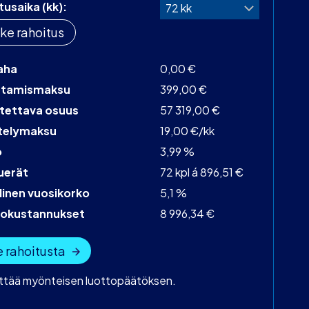
tusaika (kk):
ke rahoitus
aha
0,00 €
stamismaksu
399,00 €
tettava osuus
57 319,00 €
telymaksu
19,00 €/kk
o
3,99 %
uerät
72 kpl á 896,51 €
linen vuosikorko
5,1 %
tokustannukset
8 996,34 €
 rahoitusta
yttää myönteisen luottopäätöksen.