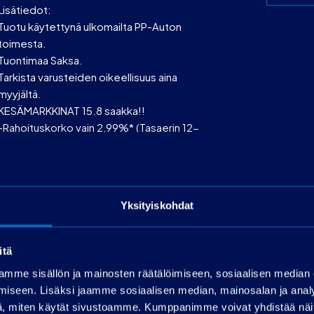
Lisätiedot:
Tuotu käytettynä ulkomailta PP-Auton
toimesta.
Tuontimaa Saksa.
Tarkista varusteiden oikeellisuus aina
myyjältä.
KESÄMARKKINAT 15.8 saakka!!
-Rahoituskorko vain 2,99%* (Tasaerin 12-
72kk)
-OP:n kasko -20% ensimmäinen vuosi
-PP-Premium vaihtoturvat erikoishintaan!
-Lisäksi kaikkiin autokauppoihin 500€ S-
Yksityiskohdat
bonusostokirjaus ja
Meillä ei myöskään ole rajoituksia
rahoitettavan määrän suhteen!
itä
Käsiraha alk.0€!
mme sisällön ja mainosten räätälöimiseen, sosiaalisen median
*Luotonperustaminen 399€ ja käsittelykulu
iseen. Lisäksi jaamme sosiaalisen median, mainosalan ja analy
19€/kk
, miten käytät sivustoamme. Kumppanimme voivat yhdistää näitä t
Rahoitusaika max 72 kk