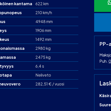
köinen kantama
622 km
ppunopeus
210 km/h
uus
4948 mm
eys
1906 mm
keus
1492 mm
PP-a
onaismassa
2980 kg
Maksj
amassa
2475 kg
Puh.
0
htyvyys
6,4 s
otapa
Neliveto
Las
neuvovero
282,51 € / vuosi
Käsir
Suure