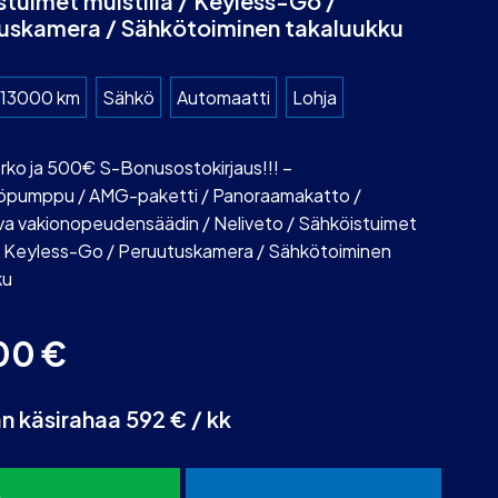
stuimet muistilla / Keyless-Go /
uskamera / Sähkötoiminen takaluukku
13000 km
Sähkö
Automaatti
Lohja
rko ja 500€ S-Bonusostokirjaus!!! –
öpumppu / AMG-paketti / Panoraamakatto /
a vakionopeudensäädin / Neliveto / Sähköistuimet
a / Keyless-Go / Peruutuskamera / Sähkötoiminen
ku
00
€
an käsirahaa 592 € / kk