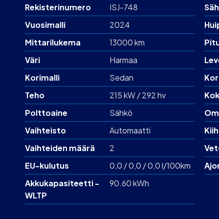
Rekisterinumero
ISJ-748
Säh
Vuosimalli
2024
Hui
Mittarilukema
13000 km
Pit
Väri
Harmaa
Lev
Korimalli
Sedan
Kor
Teho
215 kW / 292 hv
Kok
Polttoaine
Sähkö
Om
Vaihteisto
Automaatti
Kii
Vaihteiden määrä
2
Vet
EU-kulutus
0,0 / 0,0 / 0,0 l/100km
Ajo
Akku­kapasiteetti -
90.60 kWh
WLTP