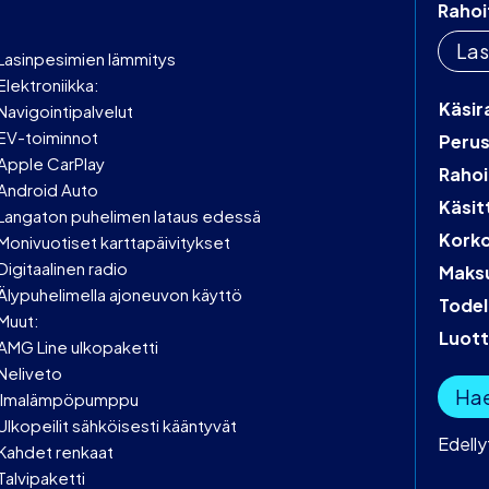
Rahoi
Las
Lasinpesimien lämmitys
Elektroniikka:
Käsir
Navigointipalvelut
EV-toiminnot
Peru
Apple CarPlay
Rahoi
Android Auto
Käsit
Langaton puhelimen lataus edessä
Kork
Monivuotiset karttapäivitykset
Digitaalinen radio
Maks
Älypuhelimella ajoneuvon käyttö
Todel
Muut:
Luot
AMG Line ulkopaketti
Neliveto
Hae
Ilmalämpöpumppu
Ulkopeilit sähköisesti kääntyvät
Edell
Kahdet renkaat
Talvipaketti