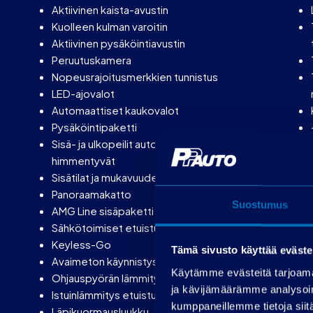
Aktiivinen kaista-avustin
Kuolleen kulman varoitin
Aktiivinen pysäköintiavustin
Peruutuskamera
Nopeusrajoitusmerkkien tunnistus
LED-ajovalot
Automaattiset kaukovalot
Pysäköintipaketti
Sisä- ja ulkopeilit automaattisesti
himmentyvät
Sisätilat ja mukavuudet:
Panoraamakatto
Suostumus
AMG Line sisäpaketti
Sähkötoimiset etuistuimet muistitoiminnolla
Keyless-Go
Tämä sivusto käyttää eväste
Avaimeton käynnistys ja käyttö
Käytämme evästeitä tarjoama
Ohjauspyörän lämmitys
ja kävijämäärämme analysoim
Istuinlämmitys etuistuimille
kumppaneillemme tietoja siitä
Läpikuormausluukku