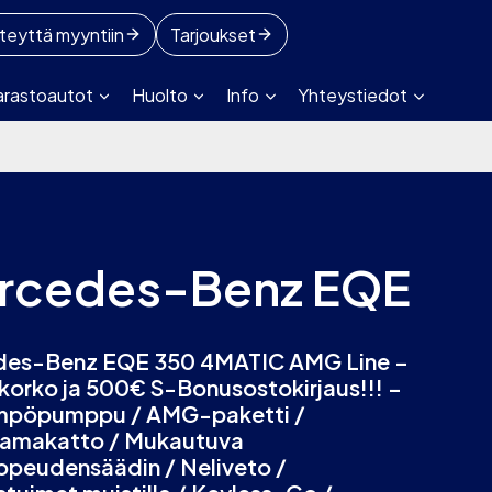
teyttä myyntiin
Tarjoukset
arastoautot
Huolto
Info
Yhteystiedot
rcedes-Benz EQE
es-Benz EQE 350 4MATIC AMG Line –
korko ja 500€ S-Bonusostokirjaus!!! –
mpöpumppu / AMG-paketti /
amakatto / Mukautuva
opeudensäädin / Neliveto /