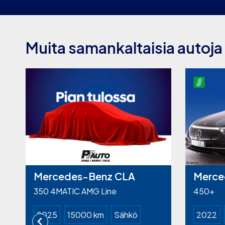
Muita samankaltaisia autoja
Mercedes-Benz CLA
Merce
350 4MATIC AMG Line
450+
2025
15000 km
Sähkö
2022