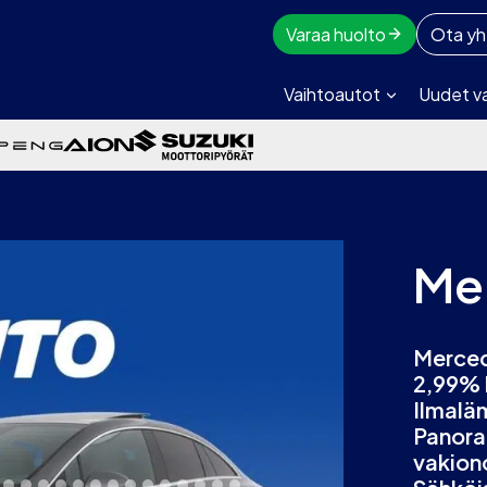
Varaa huolto
Ota yh
Vaihtoautot
Uudet v
Me
Merced
2,99% 
Ilmalä
Panora
vakion