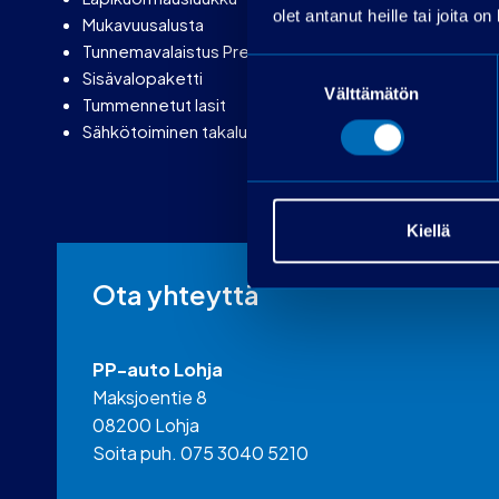
olet antanut heille tai joita o
Mukavuusalusta
Tunnemavalaistus Premium ja Premium Plus
Suostumuksen
Sisävalopaketti
Välttämätön
valinta
Tummennetut lasit
Sähkötoiminen takaluukun sulkeminen
Kiellä
Ota yhteyttä
PP-auto Lohja
Maksjoentie 8
08200 Lohja
Soita puh. 075 3040 5210