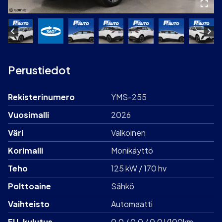
Perustiedot
Rekisterinumero
YMS-255
Vuosimalli
2026
Väri
Valkoinen
Korimalli
Monikäyttö
Teho
125 kW / 170 hv
Polttoaine
Sähkö
Vaihteisto
Automaatti
EU-kulutus
0,0 / 0,0 / 0,0 l/100km