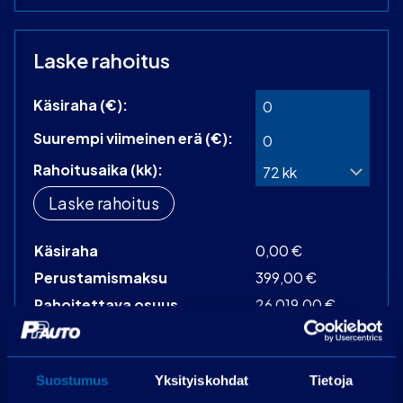
Laske rahoitus
Käsiraha (€):
Suurempi viimeinen erä (€):
Rahoitusaika (kk):
Laske rahoitus
Käsiraha
0,00 €
Perustamismaksu
399,00 €
Rahoitettava osuus
26 019,00 €
Käsittelymaksu
19,00 €/kk
Korko
3,99 %
Suostumus
Yksityiskohdat
Tietoja
72 kpl á 406,95
Maksuerät