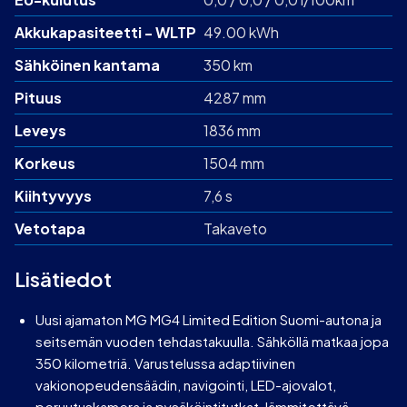
Akku­kapasiteetti - WLTP
49.00 kWh
Sähköinen kantama
350 km
Pituus
4287 mm
Leveys
1836 mm
Korkeus
1504 mm
Kiihtyvyys
7,6 s
Vetotapa
Takaveto
Lisätiedot
Uusi ajamaton MG MG4 Limited Edition Suomi-autona ja
seitsemän vuoden tehdastakuulla. Sähköllä matkaa jopa
350 kilometriä. Varustelussa adaptiivinen
vakionopeudensäädin, navigointi, LED-ajovalot,
peruutuskamera ja pysäköintitutkat, lämmitettävä