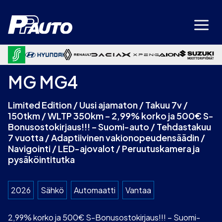
Siirry
sisältöön
MG MG4
Limited Edition / Uusi ajamaton / Takuu 7v /
150tkm / WLTP 350km – 2,99% korko ja 500€ S-
Bonusostokirjaus!!! – Suomi-auto / Tehdastakuu
7 vuotta / Adaptiivinen vakionopeudensäädin /
Navigointi / LED-ajovalot / Peruutuskamera ja
pysäköintitutka
2026
Sähkö
Automaatti
Vantaa
2,99% korko ja 500€ S-Bonusostokirjaus!!! – Suomi-