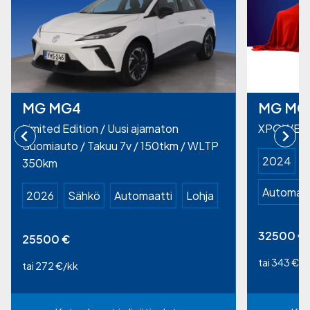
MG MG4
MG MG
Limited Edition / Uusi ajamaton
XPOWER
Suomiauto / Takuu 7v / 150tkm / WLTP
2024
350km
Automaat
2026
Sähkö
Automaatti
Lohja
32500
€
25500
€
tai 343 €/k
tai 272 €/kk