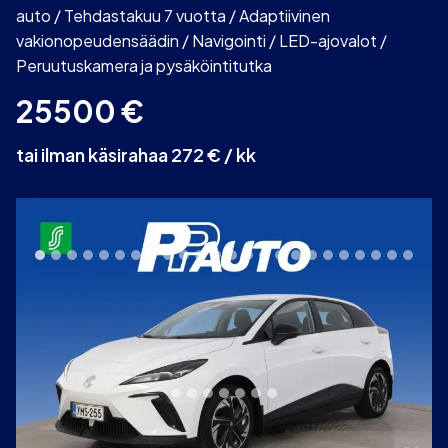
auto / Tehdastakuu 7 vuotta / Adaptiivinen
vakionopeudensäädin / Navigointi / LED-ajovalot /
Peruutuskamera ja pysäköintitutka
25500
€
tai ilman käsirahaa 272 € / kk