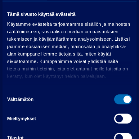
€
Todellinen vuosikorko
6,3 %
Tämä sivusto käyttää evästeitä
Luottokustannukset
5 048,68 €
Käytämme evästeitä tarjoamamme sisällön ja mainosten
räätälöimiseen, sosiaalisen median ominaisuuksien
Hae rahoitusta
tukemiseen ja kävijämäärämme analysoimiseen. Lisäksi
jaamme sosiaalisen median, mainosalan ja analytiikka-
Edellyttää myönteisen luottopäätöksen.
alan kumppaneillemme tietoja siitä, miten käytät
sivustoamme. Kumppanimme voivat yhdistää näitä
tietoja muihin tietoihin, joita olet antanut heille tai joita on
kerätty, kun olet käyttänyt heidän palvelujaan.
Suostumuksen
Välttämätön
valinta
Ota yhteyttä
Mieltymykset
PP-auto Vantaa
Petikontie 12
Tilastot