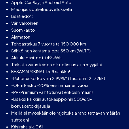
Apple CarPlay ja Android Auto
Etäohjaus puhelinsovelluksella
Lisätiedot:
Väri valkoinen
Suomi-auto
Ajamaton
Tehdastakuu 7 vuotta tai 150 000 km
Sähköinen kantama jopa 350 km (WLTP)
Akkukapasiteetti 49 kWh
Tarkista varusteiden oikeellisuus aina myyjältä.
KESÄMARKKINAT 15.8 saakka!!
-Rahoituskorko vain 2,99%* (Tasaerin 12-72kk)
-OP:n kasko -20% ensimmäinen vuosi
-PP-Premium vaihtoturvat erikoishintaan!
-Lisäksi kaikkiin autokauppoihin 500€ S-
bonusostokirjaus ja
Meillä ei myöskään ole rajoituksia rahoitettavan määrän
suhteen!
Käsiraha alk.0€!