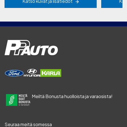
Katso kuvat ja lisätiedot
Kat
Meiltä Bonusta huolloista ja varaosista!
Seuraa meitä somessa