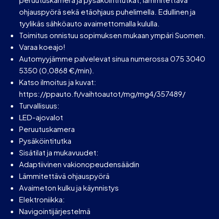
ohjauspyörä sekä etäohjaus puhelimella. Edullinen ja
tyylikäs sähköauto avaimettomalla kululla.
Toimitus onnistuu sopimuksen mukaan ympäri Suomen.
Varaa koeajo!
Automyyjämme palvelevat sinua numerossa 075 3040
5350 (0,0868 €/min).
Katso ilmoitus ja kuvat:
https://ppauto.fi/vaihtoautot/mg/mg4/357489/
Turvallisuus:
LED-ajovalot
Peruutuskamera
Pysäköintitutka
Sisätilat ja mukavuudet:
Adaptiivinen vakionopeudensäädin
Lämmitettävä ohjauspyörä
Avaimeton kulku ja käynnistys
Elektroniikka:
Navigointijärjestelmä