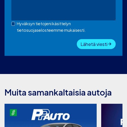
Hyväksyn tietojeni käsittelyn
tietosuojaselosteemme mukaisesti.
Lähetä viesti
Muita samankaltaisia autoja