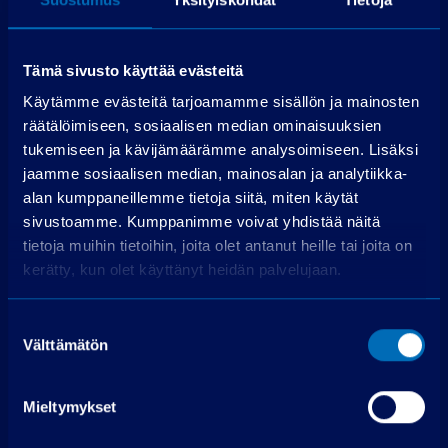
72 kpl á 406,95
Maksuerät
€
Todellinen vuosikorko
6,3 %
Tämä sivusto käyttää evästeitä
Luottokustannukset
5 048,68 €
Käytämme evästeitä tarjoamamme sisällön ja mainosten
räätälöimiseen, sosiaalisen median ominaisuuksien
Hae rahoitusta
tukemiseen ja kävijämäärämme analysoimiseen. Lisäksi
jaamme sosiaalisen median, mainosalan ja analytiikka-
Edellyttää myönteisen luottopäätöksen.
alan kumppaneillemme tietoja siitä, miten käytät
sivustoamme. Kumppanimme voivat yhdistää näitä
tietoja muihin tietoihin, joita olet antanut heille tai joita on
kerätty, kun olet käyttänyt heidän palvelujaan.
Suostumuksen
Välttämätön
valinta
Ota yhteyttä
Mieltymykset
PP-auto Lohja