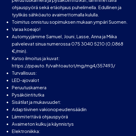
ohjauspyörä sekä etäohjaus puhelimella. Edullinen ja
tyylikäs sähköauto avaimettomalla kululla.
Toimitus onnistuu sopimuksen mukaan ympäri Suomen.
Varaa koeajo!
Automyyjämme Samuel, Jouni, Lasse, Anna ja Miika
palvelevat sinua numerossa 075 3040 5210 (0,0868
€/min).
Katso ilmoitus ja kuvat:
https://ppauto.fi/vaihtoautot/mg/mg4/357493/
Turvallisuus:
LED-ajovalot
Peruutuskamera
Pysäköintitutka
Sisätilat ja mukavuudet:
Adaptiivinen vakionopeudensäädin
Lämmitettävä ohjauspyörä
Avaimeton kulku ja käynnistys
Elektroniikka: