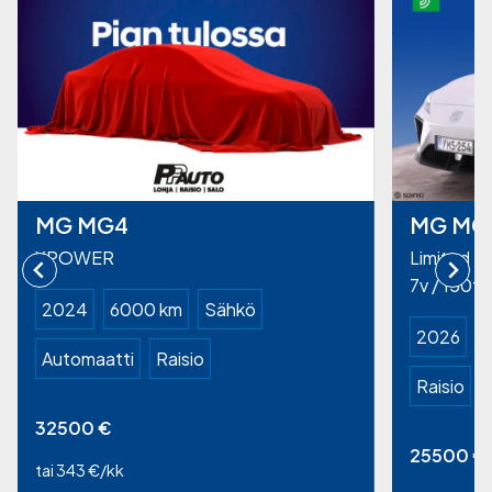
MG MG4
MG MG
XPOWER
Limited Ed
7v / 150t
2024
6000 km
Sähkö
2026
Automaatti
Raisio
Raisio
32500
€
25500
€
tai 343 €/kk