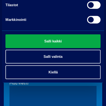
Maksjoentie 8
Tilastot
08200 Lohja
Soita puh. 075 3040 5210
Markkinointi
Pyydä tarjous
Nimi
Salli kaikki
Puhelin
Salli valinta
Sähköpostiosoite
*
Kiellä
Muu viesti