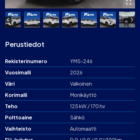
Perustiedot
Rekisterinumero
YMS-246
Vuosimalli
2026
Väri
Valkoinen
Korimalli
Monikäyttö
Teho
125 kW / 170 hv
Polttoaine
Sähkö
Vaihteisto
Automaatti
EU-kulutus
0,0 / 0,0 / 0,0 l/100km