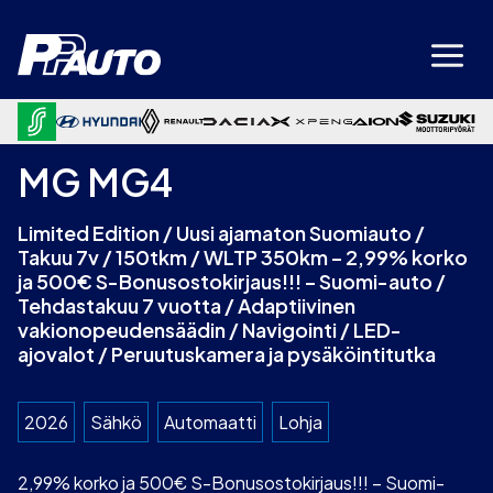
Siirry
sisältöön
MG MG4
Limited Edition / Uusi ajamaton Suomiauto /
Takuu 7v / 150tkm / WLTP 350km – 2,99% korko
ja 500€ S-Bonusostokirjaus!!! – Suomi-auto /
Tehdastakuu 7 vuotta / Adaptiivinen
vakionopeudensäädin / Navigointi / LED-
ajovalot / Peruutuskamera ja pysäköintitutka
2026
Sähkö
Automaatti
Lohja
2,99% korko ja 500€ S-Bonusostokirjaus!!! – Suomi-