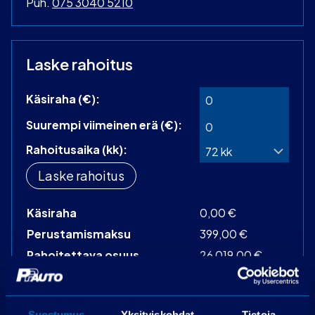
Puh.
075 3040 5210
Laske rahoitus
Käsiraha (€):
Suurempi viimeinen erä (€):
Rahoitusaika (kk):
Laske rahoitus
Käsiraha
0,00 €
Perustamismaksu
399,00 €
Rahoitettava osuus
26 019,00 €
Käsittelymaksu
19,00 €/kk
Korko
3,99 %
Suostumus
Yksityiskohdat
Tietoja