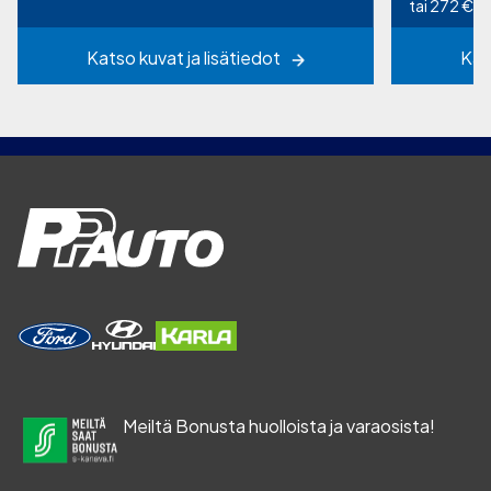
tai 272 €/k
Katso kuvat ja lisätiedot
Kat
Meiltä Bonusta huolloista ja varaosista!