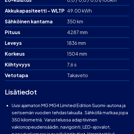
Akku­kapasiteetti - WLTP
49.00 kWh
Sähköinen kantama
350 km
Pituus
4287 mm
Leveys
1836 mm
Korkeus
1504 mm
Kiihtyvyys
7,6 s
Vetotapa
Takaveto
Lisätiedot
Uusi ajamaton MG MG4 Limited Edition Suomi-autona ja
seitsemän vuoden tehdastakuulla. Sähköllä matkaa jopa
350 kilometriä. Varustelussa adaptiivinen
vakionopeudensäädin, navigointi, LED-ajovalot,
peruutuskamera ja pysäköintitutkat, lämmitettävä