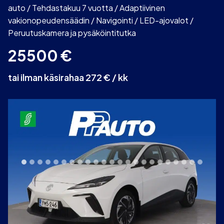
auto / Tehdastakuu 7 vuotta / Adaptiivinen
vakionopeudensäädin / Navigointi / LED-ajovalot /
Peruutuskamera ja pysäköintitutka
25500
€
tai ilman käsirahaa 272 € / kk