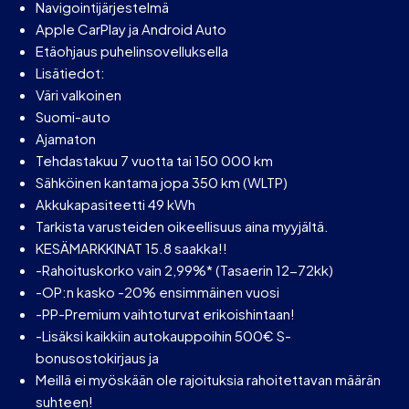
Navigointijärjestelmä
Apple CarPlay ja Android Auto
Etäohjaus puhelinsovelluksella
Lisätiedot:
Väri valkoinen
Suomi-auto
Ajamaton
Tehdastakuu 7 vuotta tai 150 000 km
Sähköinen kantama jopa 350 km (WLTP)
Akkukapasiteetti 49 kWh
Tarkista varusteiden oikeellisuus aina myyjältä.
KESÄMARKKINAT 15.8 saakka!!
-Rahoituskorko vain 2,99%* (Tasaerin 12-72kk)
-OP:n kasko -20% ensimmäinen vuosi
-PP-Premium vaihtoturvat erikoishintaan!
-Lisäksi kaikkiin autokauppoihin 500€ S-
bonusostokirjaus ja
Meillä ei myöskään ole rajoituksia rahoitettavan määrän
suhteen!