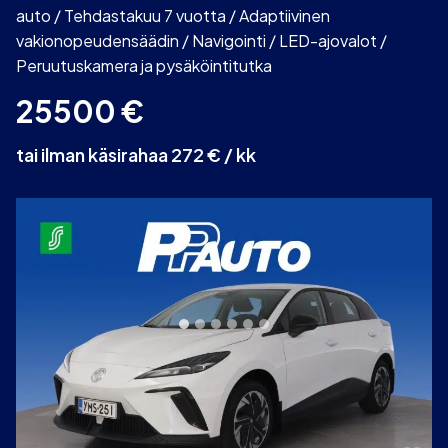
auto / Tehdastakuu 7 vuotta / Adaptiivinen
vakionopeudensäädin / Navigointi / LED-ajovalot /
Peruutuskamera ja pysäköintitutka
25500
€
tai ilman käsirahaa 272 € / kk