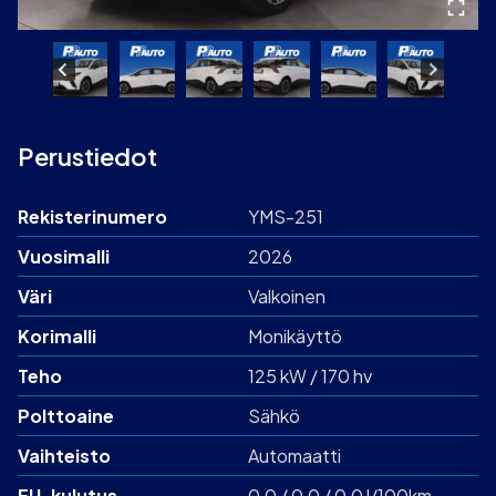
Perustiedot
Rekisterinumero
YMS-251
Vuosimalli
2026
Väri
Valkoinen
Korimalli
Monikäyttö
Teho
125 kW / 170 hv
Polttoaine
Sähkö
Vaihteisto
Automaatti
EU-kulutus
0,0 / 0,0 / 0,0 l/100km