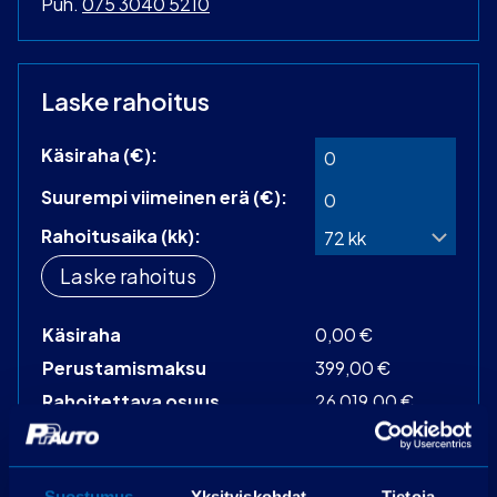
Puh.
075 3040 5210
Laske rahoitus
Käsiraha (€):
Suurempi viimeinen erä (€):
Rahoitusaika (kk):
Laske rahoitus
Käsiraha
0,00 €
Perustamismaksu
399,00 €
Rahoitettava osuus
26 019,00 €
Käsittelymaksu
19,00 €/kk
Korko
3,99 %
Suostumus
Yksityiskohdat
Tietoja