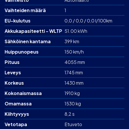
Vaihteiden määrä
1
EU-kulutus
0,0 / 0,0 / 0,0 l/100km
Akku­kapasiteetti - WLTP
51.00 kWh
Sähköinen kantama
399 km
Huippunopeus
150 km/h
Pituus
4055 mm
Leveys
1745 mm
Korkeus
1430 mm
Kokonaismassa
1910 kg
Omamassa
1530 kg
Kiihtyvyys
8,2 s
Vetotapa
Etuveto