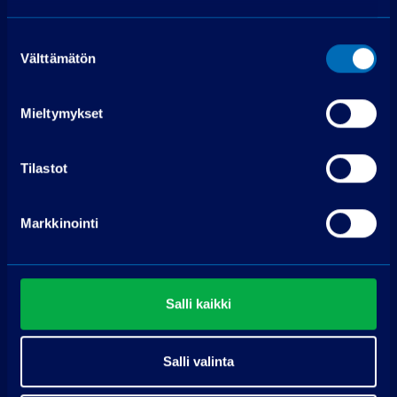
Edellyttää myönteisen luottopäätöksen.
Suostumuksen
Välttämätön
valinta
Mieltymykset
Tilastot
Ota yhteyttä
Markkinointi
PP-auto Lohja
Maksjoentie 8
08200 Lohja
Soita puh. 075 3040 5210
Salli kaikki
Pyydä tarjous
Salli valinta