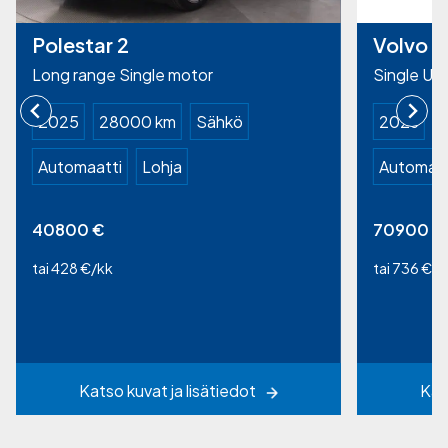
Polestar 2
Volvo 
Long range Single motor
Single Ult
2025
28000 km
Sähkö
2026
1
Automaatti
Lohja
Automaat
40800
€
70900
€
tai 428 €/kk
tai 736 €/k
Katso kuvat ja lisätiedot
Kat