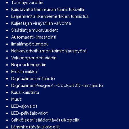
Törmäysvaroitin
Kaistavahti tien reunan tunnistuksella
Laajennettu liikennemerkkien tunnistus
Kuljettajan vireystilan valvonta
Sisätilat ja mukavuudet:
Automaatti-ilmastointi
Ilmalämpöpumppu
Nahkaverhoiltu monitoimiohjauspyörä
Vakionopeudensäädin
Nopeudenrajoitin
Elektroniikka:
Digitaalinen mittaristo
Digitaalinen Peugeot i-Cockpit 3D -mittaristo
Kuusi kaiutinta
Muut:
LED-ajovalot
LED-päiväajovalot
Sähköisesti säädettävät ulkopeilit
Lämmitettävät ulkopeilit