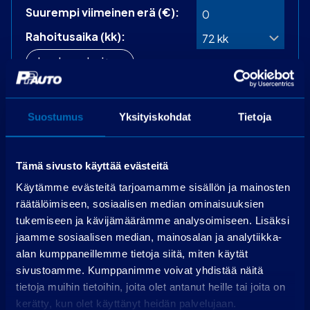
Suurempi viimeinen erä (€):
Rahoitusaika (kk):
Laske rahoitus
Käsiraha
0,00 €
Suostumus
Yksityiskohdat
Tietoja
Perustamismaksu
399,00 €
Rahoitettava osuus
26 009,00 €
Käsittelymaksu
19,00 €/kk
Tämä sivusto käyttää evästeitä
Korko
3,99 %
Käytämme evästeitä tarjoamamme sisällön ja mainosten
72 kpl á 406,80
räätälöimiseen, sosiaalisen median ominaisuuksien
Maksuerät
€
tukemiseen ja kävijämäärämme analysoimiseen. Lisäksi
jaamme sosiaalisen median, mainosalan ja analytiikka-
Todellinen vuosikorko
6,3 %
alan kumppaneillemme tietoja siitä, miten käytät
Luottokustannukset
5 047,40 €
sivustoamme. Kumppanimme voivat yhdistää näitä
tietoja muihin tietoihin, joita olet antanut heille tai joita on
Hae rahoitusta
kerätty, kun olet käyttänyt heidän palvelujaan.