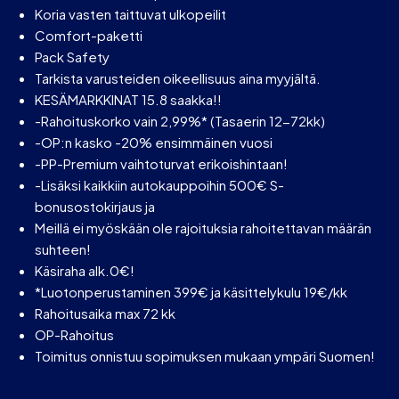
Koria vasten taittuvat ulkopeilit
Comfort-paketti
Pack Safety
Tarkista varusteiden oikeellisuus aina myyjältä.
KESÄMARKKINAT 15.8 saakka!!
-Rahoituskorko vain 2,99%* (Tasaerin 12-72kk)
-OP:n kasko -20% ensimmäinen vuosi
-PP-Premium vaihtoturvat erikoishintaan!
-Lisäksi kaikkiin autokauppoihin 500€ S-
bonusostokirjaus ja
Meillä ei myöskään ole rajoituksia rahoitettavan määrän
suhteen!
Käsiraha alk.0€!
*Luotonperustaminen 399€ ja käsittelykulu 19€/kk
Rahoitusaika max 72 kk
OP-Rahoitus
Toimitus onnistuu sopimuksen mukaan ympäri Suomen!