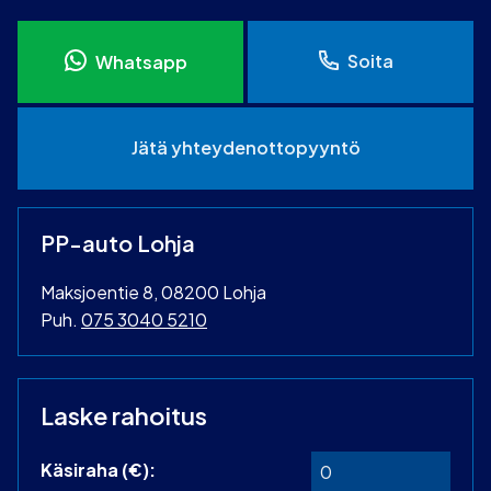
Soita
Whatsapp
Jätä yhteydenottopyyntö
PP-auto Lohja
Maksjoentie 8, 08200 Lohja
Puh.
075 3040 5210
Laske rahoitus
Käsiraha (€):