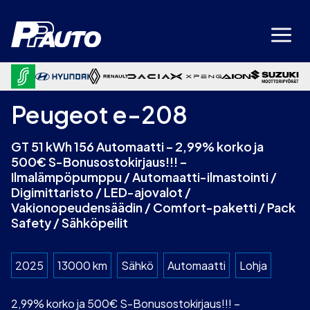
Siirry
sisältöön
Peugeot e-208
GT 51 kWh 156 Automaatti – 2,99% korko ja
500€ S-Bonusostokirjaus!!! –
Ilmalämpöpumppu / Automaatti-ilmastointi /
Digimittaristo / LED-ajovalot /
Vakionopeudensäädin / Comfort-paketti / Pack
Safety / Sähköpeilit
2025
13000 km
Sähkö
Automaatti
Lohja
2,99% korko ja 500€ S-Bonusostokirjaus!!! –