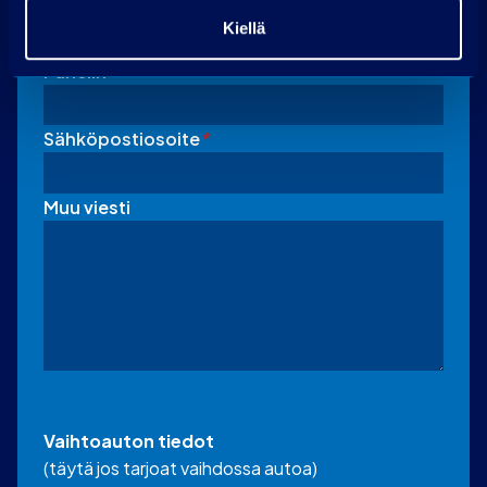
Nimi
Kiellä
Puhelin
Sähköpostiosoite
*
Muu viesti
Vaihtoauton tiedot
(täytä jos tarjoat vaihdossa autoa)