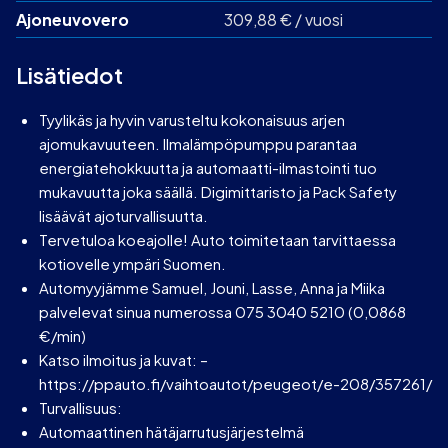
Ajoneuvovero
309,88 € / vuosi
Lisätiedot
Tyylikäs ja hyvin varusteltu kokonaisuus arjen
ajomukavuuteen. Ilmalämpöpumppu parantaa
energiatehokkuutta ja automaatti-ilmastointi tuo
mukavuutta joka säällä. Digimittaristo ja Pack Safety
lisäävät ajoturvallisuutta.
Tervetuloa koeajolle! Auto toimitetaan tarvittaessa
kotiovelle ympäri Suomen.
Automyyjämme Samuel, Jouni, Lasse, Anna ja Miika
palvelevat sinua numerossa 075 3040 5210 (0,0868
€/min)
Katso ilmoitus ja kuvat: –
https://ppauto.fi/vaihtoautot/peugeot/e-208/357261/
Turvallisuus:
Automaattinen hätäjarrutusjärjestelmä