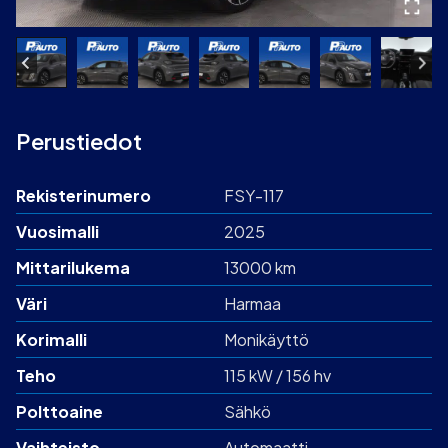
Perustiedot
Rekisterinumero
FSY-117
Vuosimalli
2025
Mittarilukema
13000 km
Väri
Harmaa
Korimalli
Monikäyttö
Teho
115 kW / 156 hv
Polttoaine
Sähkö
Vaihteisto
Automaatti