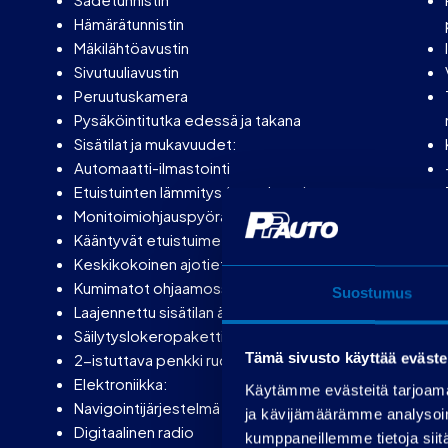
Hämärätunnistin
Mäkilähtöavustin
Sivutuuliavustin
Peruutuskamera
Pysäköintitutka edessä ja takana
Sisätilat ja mukavuudet:
Automaatti-ilmastointi
Etuistuinten lämmitys (tuontiauto)
Monitoimiohjauspyörä
Kääntyvät etuistuimet
Keskikokoinen ajotietokone
Kumimatot ohjaamossa
Suostumus
Laajennettu sisätilan äänieristys
Säilytyslokeropaketti
Tämä sivusto käyttää eväste
2-istuttava penkki ruokailutilassa
Elektroniikka:
Käytämme evästeitä tarjoama
Navigointijärjestelmä
ja kävijämäärämme analysoim
Digitaalinen radio
kumppaneillemme tietoja siitä