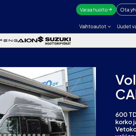
Varaa huolto
Ota yh
Vaihtoautot
Uudet v
Vo
CA
600 TD
korko 
Vetoko