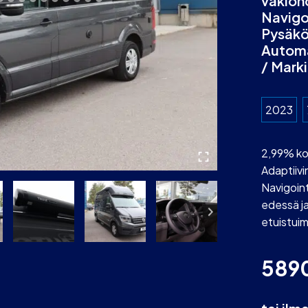
vakion
Navigo
Pysäkö
Automa
/ Markii
2023
2,99% ko
Adaptiiv
Navigoint
edessä ja
etuistuime
589