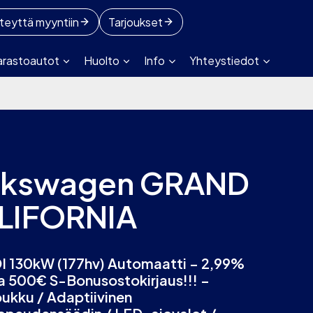
teyttä myyntiin
Tarjoukset
arastoautot
Huolto
Info
Yhteystiedot
lkswagen GRAND
LIFORNIA
I 130kW (177hv) Automaatti – 2,99%
ja 500€ S-Bonusostokirjaus!!! –
ukku / Adaptiivinen