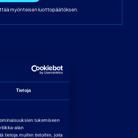
yttää myönteisen luottopäätöksen.
Tietoja
 ominaisuuksien tukemiseen
tiikka-alan
ietoja muihin tietoihin, joita