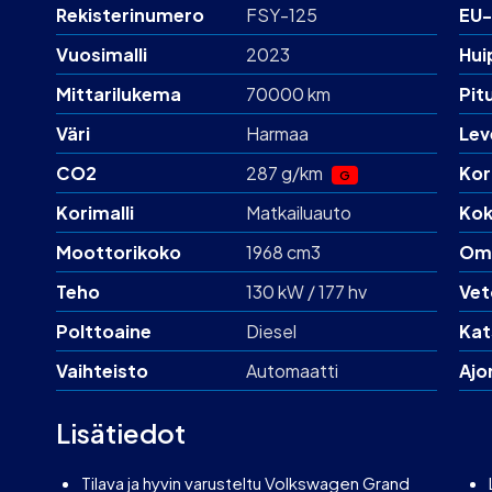
Rekisterinumero
FSY-125
EU-
Vuosimalli
2023
Hui
Mittarilukema
70000 km
Pit
Väri
Harmaa
Lev
CO2
287 g/km
Kor
G
Korimalli
Matkailuauto
Kok
Moottorikoko
1968 cm3
Om
Teho
130 kW / 177 hv
Vet
Polttoaine
Diesel
Kat
Vaihteisto
Automaatti
Ajo
Lisätiedot
Tilava ja hyvin varusteltu Volkswagen Grand