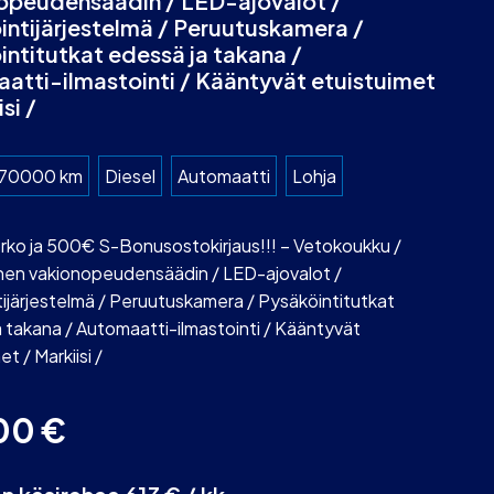
opeudensäädin / LED-ajovalot /
intijärjestelmä / Peruutuskamera /
intitutkat edessä ja takana /
atti-ilmastointi / Kääntyvät etuistuimet
si /
70000 km
Diesel
Automaatti
Lohja
rko ja 500€ S-Bonusostokirjaus!!! – Vetokoukku /
inen vakionopeudensäädin / LED-ajovalot /
ijärjestelmä / Peruutuskamera / Pysäköintitutkat
 takana / Automaatti-ilmastointi / Kääntyvät
t / Markiisi /
00
€