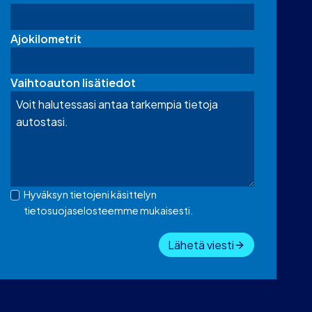
Ajokilometrit
Vaihtoauton lisätiedot
Hyväksyn tietojeni käsittelyn
tietosuojaselosteemme mukaisesti.
Lähetä viesti