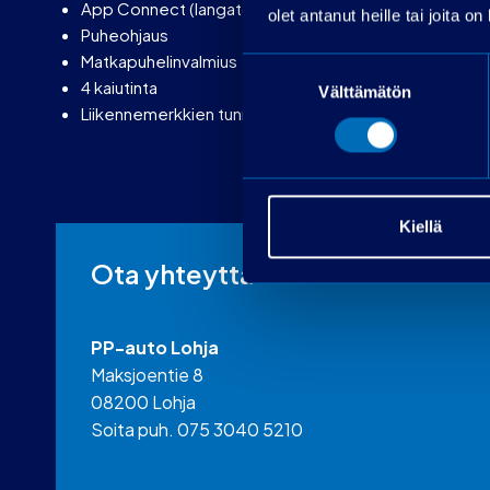
App Connect (langaton ja langallinen)
olet antanut heille tai joita o
Puheohjaus
Matkapuhelinvalmius
Suostumuksen
4 kaiutinta
Välttämätön
valinta
Liikennemerkkien tunnistus
Kiellä
Ota yhteyttä
PP-auto Lohja
Maksjoentie 8
08200 Lohja
Soita puh. 075 3040 5210