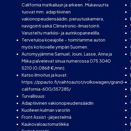
California matkailuun ja arkeen. Mukavuutta
tuovat mm. adaptiivinen
vakionopeudensäädin, peruutuskamera,
navigointi sekä Climatronic-ilmastointi.
Varusteltu markiisi- ja aurinkopaneelilla.
Tervetuloa koeajolle – toimitamme auton
myös kotiovelle ympäri Suomen.
Automyyjämme Samuel, Jouni, Lasse, Anna ja
Miika palvelevat sinua numerossa 075 3040
5210 (0,0868 €/min).
Katso ilmoitus ja kuvat:
https://ppauto.fi/vaihtoautot/volkswagen/grand-
california-600/357285/
Turvallisuus:
Adaptiivinen vakionopeudensäädin
Kuolleen kulman varoitin
Front Assist -järjestelmä
Kaukovaloautomatiikka
Sadetunnistin