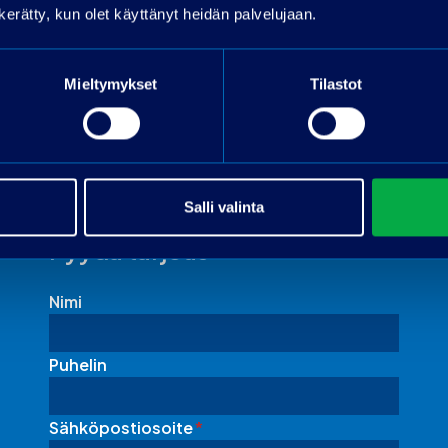
OP-Rahoitus
n kerätty, kun olet käyttänyt heidän palvelujaan.
Toimitus onnistuu sopimuksen mukaan ympäri
Suomen!
Mieltymykset
Tilastot
Salli valinta
Pyydä tarjous
Nimi
Puhelin
Sähköpostiosoite
*