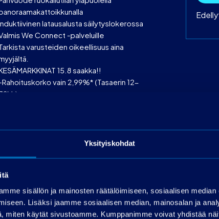
panoraamakattoikkunalla
Edell
Induktiivinen latausalusta säilytyslokerossa
Valmis We Connect -palveluille
Tarkista varusteiden oikeellisuus aina
myyjältä.
KESÄMARKKINAT 15.8 saakka!!
-Rahoituskorko vain 2,99%* (Tasaerin 12-
72kk)
-OP:n kasko -20% ensimmäinen vuosi
-PP-Premium vaihtoturvat erikoishintaan!
-Lisäksi kaikkiin autokauppoihin 500€ S-
bonusostokirjaus ja
Yksityiskohdat
Meillä ei myöskään ole rajoituksia
rahoitettavan määrän suhteen!
itä
Käsiraha alk.0€!
*Luotonperustaminen 399€ ja käsittelykulu
mme sisällön ja mainosten räätälöimiseen, sosiaalisen median
19€/kk
iseen. Lisäksi jaamme sosiaalisen median, mainosalan ja analy
Rahoitusaika max 72 kk
, miten käytät sivustoamme. Kumppanimme voivat yhdistää näitä t