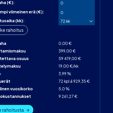
aha (€):
mpi viimeinen erä (€):
tusaika (kk):
ke rahoitus
aha
0,00 €
stamismaksu
399,00 €
tettava osuus
59 419,00 €
telymaksu
19,00 €/kk
o
3,99 %
uerät
72 kpl á 929,35 €
linen vuosikorko
5,0 %
tokustannukset
9 261,27 €
 rahoitusta