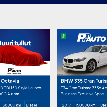
 Octavia
BMW 335 Gran Turi
0 TDI 150 Style Launch
F34 Gran Turismo 335d A x
 DSG Autom.
Business Exclusive Sport
158000 km
Diesel
2019
150000 km
Die