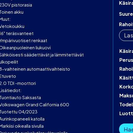
Käsir
230V pistorasia
Toinen akku
Suure
Muut:
Rahoi
Vetokoukku
16" teräsvanteet
Las
Ympärivuotiset renkaat
Oikeanpuoleinen liukuovi
Käsir
Sähköisesti säädettävät ja lämmitettävät
Peru
ulkopeilit
Rahoi
8-vaihteinen automaattivaihteisto
Etuveto
Käsit
2.0 TDI -moottori
Kork
Lisätiedot:
Maks
Tuontiauto Saksasta
Todel
Volkswagen Grand California 600
Tuotettu 04/2023
Luot
Aurinkopaneeli katolla
Markiisi oikealla sivulla
Hae
Parivuode ruokailutilan yläpuolella