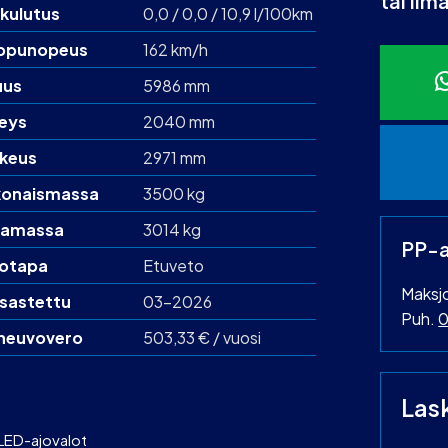
tai ilm
kulutus
0,0 / 0,0 / 10,9 l/100km
ppunopeus
162 km/h
uus
5986 mm
eys
2040 mm
keus
2971 mm
onaismassa
3500 kg
amassa
3014 kg
PP-a
otapa
Etuveto
Maksj
sastettu
03-2026
Puh.
0
neuvovero
503,33 € / vuosi
Las
LED-ajovalot