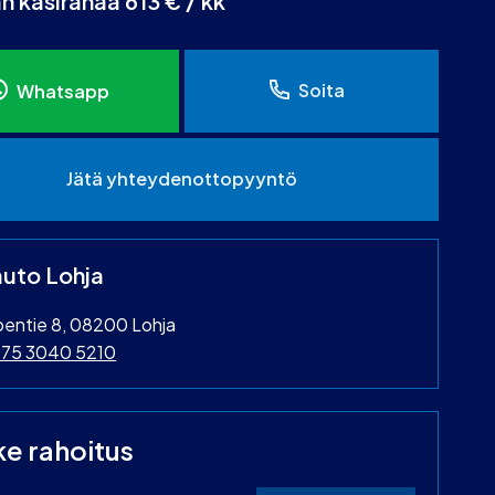
an käsirahaa 613 € / kk
Soita
Whatsapp
Jätä yhteydenottopyyntö
uto Lohja
oentie 8, 08200 Lohja
75 3040 5210
ke rahoitus