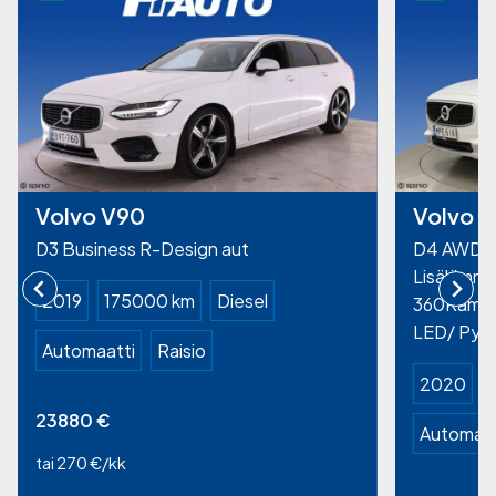
Volvo V90
Volvo V
D3 Business R-Design aut
D4 AWD Pl
Lisälämmit
2019
175000 km
Diesel
360Kamera
LED/ Pysä
Automaatti
Raisio
2020
23880
€
Automaat
tai 270 €/kk