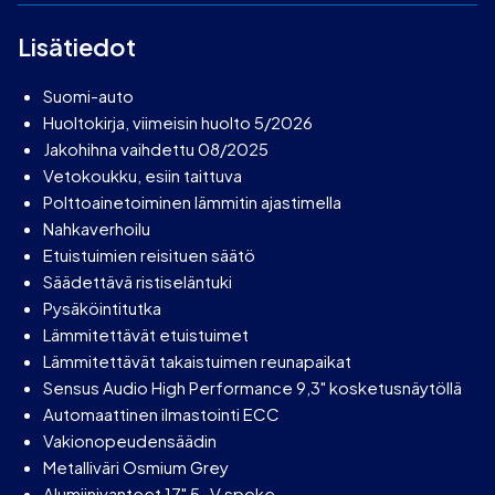
Lisätiedot
Suomi-auto
Huoltokirja, viimeisin huolto 5/2026
Jakohihna vaihdettu 08/2025
Vetokoukku, esiin taittuva
Polttoainetoiminen lämmitin ajastimella
Nahkaverhoilu
Etuistuimien reisituen säätö
Säädettävä ristiseläntuki
Pysäköintitutka
Lämmitettävät etuistuimet
Lämmitettävät takaistuimen reunapaikat
Sensus Audio High Performance 9,3" kosketusnäytöllä
Automaattinen ilmastointi ECC
Vakionopeudensäädin
Metalliväri Osmium Grey
Alumiinivanteet 17" 5-V spoke