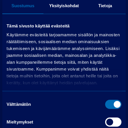
Maksuerät
72 kpl á 361,60 €
Suostumus
Yksityiskohdat
Tietoja
Todellinen vuosikorko
6,6 %
Luottokustannukset
4 682,83 €
Tämä sivusto käyttää evästeitä
Käytämme evästeitä tarjoamamme sisällön ja mainosten
Hae rahoitusta
räätälöimiseen, sosiaalisen median ominaisuuksien
tukemiseen ja kävijämäärämme analysoimiseen. Lisäksi
Edellyttää myönteisen luottopäätöksen.
jaamme sosiaalisen median, mainosalan ja analytiikka-
alan kumppaneillemme tietoja siitä, miten käytät
sivustoamme. Kumppanimme voivat yhdistää näitä
tietoja muihin tietoihin, joita olet antanut heille tai joita on
kerätty, kun olet käyttänyt heidän palvelujaan.
Suostumuksen
Ota yhteyttä
Välttämätön
valinta
PP-auto Raisio
Mieltymykset
Kuninkojankaari 3