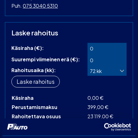
Puh.
075 3040 5310
Laske rahoitus
Käsiraha (€):
Suurempi viimeinen erä (€):
Rahoitusaika (kk):
Laske rahoitus
Käsiraha
0,00 €
Perustamismaksu
399,00 €
Rahoitettava osuus
23 119,00 €
Käsittelymaksu
19,00 €/kk
Korko
3,99 %