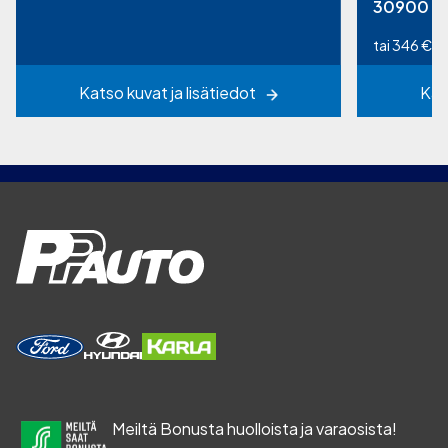
30900
€
tai 346 €/k
Katso kuvat ja lisätiedot
Kat
Meiltä Bonusta huolloista ja varaosista!