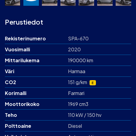
Perustiedot
Rekisterinumero
SPA-670
Vuosimalli
2020
Mittarilukema
190000 km
Väri
Harmaa
CO2
151 g/km
E
Korimalli
Farmari
Moottorikoko
1969 cm3
Teho
110 kW / 150 hv
Polttoaine
Diesel