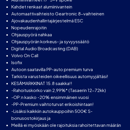
Kahdet renkaat alumiinivantein
Automaattivaihteisto Geartronic 8-vaihteinen
Ajovakaudenhallintajärjestelmä ESC
Nopeudenrajoitin
Ohjauspyörä nahkaa
Ohjauspyörän korkeus- ja syvyyssäätö
Digital Audio Broadcasting (DAB)
Volvo On Call
Isofix
Autoon saatavilla PP-auto premium turva
Tarkista varusteiden oikeellisuus automyyjältäsi!
KESÄMARKKINAT 15.8 saakka!!
-Rahoituskorko vain 2,99%* (Tasaerin 12-72kk)
-OP:n kasko -20% ensimmäinen vuosi
-PP-Premium vaihtoturvat erikoishintaan!
-Lisäksi kaikkiin autokauppoihin 500€ S-
bonusostokirjaus ja
Meillä ei myöskään ole rajoituksia rahoitettavan määrän