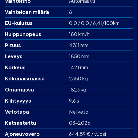
Vaihteisto
Automaatti
Vaihteiden määrä
8
EU-kulutus
0,0 / 0,0 / 6,4 l/100km
Huippunopeus
180 km/h
Pituus
4761 mm
Leveys
1850 mm
Korkeus
1421 mm
Kokonaismassa
2350 kg
Omamassa
1823 kg
Kiihtyvyys
9,6 s
Vetotapa
Neliveto
Katsastettu
03-2026
Ajoneuvovero
644,59 € / vuosi