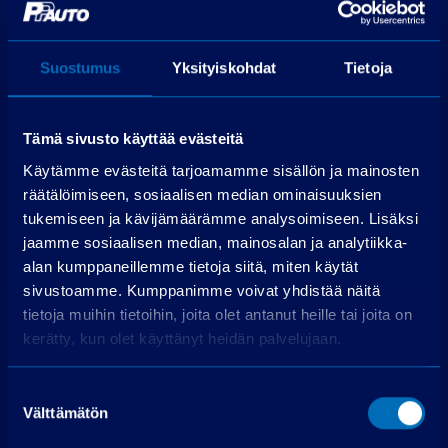
Haluamme toivottaa nykyiset sekä tulevat
asiakkaamme Tervetulleeksi tutustumaan
Suostumus
Yksityiskohdat
Tietoja
sähköautoilun uuden sukupolven
vaihtoehtoihin Raisioon!
Tämä sivusto käyttää evästeitä
Petteri Heiskanen
Käytämme evästeitä tarjoamamme sisällön ja mainosten
Toimitusjohtaja
räätälöimiseen, sosiaalisen median ominaisuuksien
tukemiseen ja kävijämäärämme analysoimiseen. Lisäksi
PP Auto Oy
jaamme sosiaalisen median, mainosalan ja analytiikka-
alan kumppaneillemme tietoja siitä, miten käytät
sivustoamme. Kumppanimme voivat yhdistää näitä
tietoja muihin tietoihin, joita olet antanut heille tai joita on
kerätty, kun olet käyttänyt heidän palvelujaan.
Suostumuksen
Välttämätön
valinta