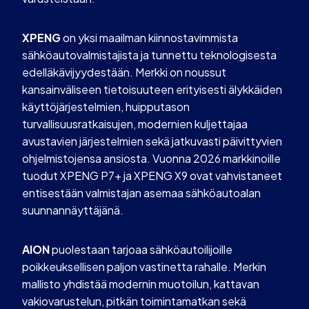
XPENG
on yksi maailman kiinnostavimmista
sähköautovalmistajista ja tunnettu teknologisesta
edelläkävijyydestään. Merkki on noussut
kansainväliseen tietoisuuteen erityisesti älykkäiden
käyttöjärjestelmien, huipputason
turvallisuusratkaisujen, modernien kuljettajaa
avustavien järjestelmien sekä jatkuvasti päivittyvien
ohjelmistojensa ansiosta. Vuonna 2026 markkinoille
tuodut XPENG P7+ ja XPENG X9 ovat vahvistaneet
entisestään valmistajan asemaa sähköautoalan
suunnannäyttäjänä.
AION
puolestaan tarjoaa sähköautoilijoille
poikkeuksellisen paljon vastinetta rahalle. Merkin
mallisto yhdistää modernin muotoilun, kattavan
vakiovarustelun, pitkän toimintamatkan sekä