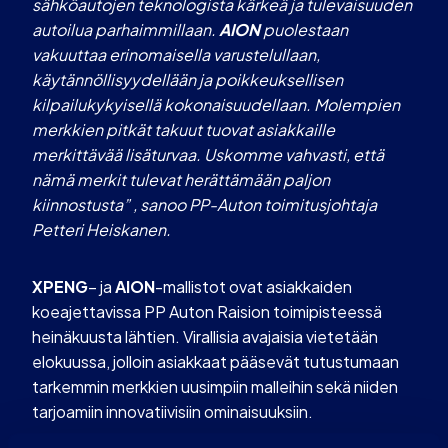
sähköautojen teknologista kärkeä ja tulevaisuuden
autoilua parhaimmillaan.
AION
puolestaan
vakuuttaa erinomaisella varustelullaan,
käytännöllisyydellään ja poikkeuksellisen
kilpailukykyisellä kokonaisuudellaan. Molempien
merkkien pitkät takuut tuovat asiakkaille
merkittävää lisäturvaa. Uskomme vahvasti, että
nämä merkit tulevat herättämään paljon
kiinnostusta” , sanoo PP-Auton toimitusjohtaja
Petteri Heiskanen.
XPENG
– ja
AION
-mallistot ovat asiakkaiden
koeajettavissa PP Auton Raision toimipisteessä
heinäkuusta lähtien. Virallisia avajaisia vietetään
elokuussa, jolloin asiakkaat pääsevät tutustumaan
tarkemmin merkkien uusimpiin malleihin sekä niiden
tarjoamiin innovatiivisiin ominaisuuksiin.