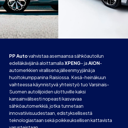
PP Auto
vahvistaa asemaansa sähköautoilun
edelläkävijänä aloittamalla
XPENG
– ja
AION
-
automerkkien virallisena jälleenmyyjänä ja
huoltokumppanina Raisiossa. Kesä–heinäkuun
vaihteessa käynnistyvä yhteistyö tuo Varsinais-
Suomen autoilijoiden ulottuville kaksi
kansainvälisesti nopeasti kasvavaa
sähköautomerkkiä, jotka tunnetaan
innovatiivisuudestaan, edistyksellisestä
teknologiastaan sekä poikkeuksellisen kattavista
varusteistaan.