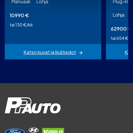
Manuaali
Lohja
Plug-in-h
Lohja
10990
€
tai 130 €/kk
62900
€
tai 654 €/k
Katso kuvat ja lisätiedot
Kat