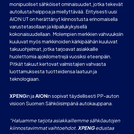
monipuoliset sähköiset ominaisuudet, jotka tekevät
autoilusta helppoa ja miellyttävää. Erityisesti uusi
AION UT on herättänyt kiinnostusta erinomaisella
varustetasollaan ja kilpailukykyisellä
kokonaisuudellaan. Molempien merkkien vahvuuksiin
kuuluvat myös markkinoiden kärkipäähän kuuluvat
takuuohjelmat, jotka tarjoavat asiakkaille
huolettomia ajokilometrejä vuosiksi eteenpäin.
Pitkät takuut kertovat valmistajien vahvasta
luottamuksesta tuotteidensa laatuun ja
teknologiaan.
XPENG
in ja
AION
in sopivat täydellisesti PP-auton
visioon Suomen Sähköisimpänä autokauppana.
“Haluamme tarjota asiakkaillemme sähköautojen
kiinnostavimmat vaihtoehdot.
XPENG
edustaa